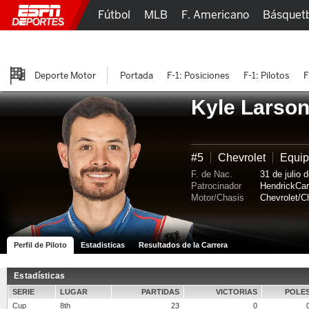
Fútbol
MLB
F. Americano
Básquet
Lucha Libre
Olímpicos
Más Deportes
Deporte Motor
Portada
F-1: Posiciones
F-1: Pilotos
F
Kyle Larso
#5
Chevrolet
Equip
F. de Nac.
31 de julio
Patrocinador
HendrickCa
Motor/Chasis
Chevrolet/C
Perfil de Piloto
Estadisticas
Resultados de la Carrera
Estadísticas
SERIE
LUGAR
PARTIDAS
VICTORIAS
POLE
Cup
8th
23
0