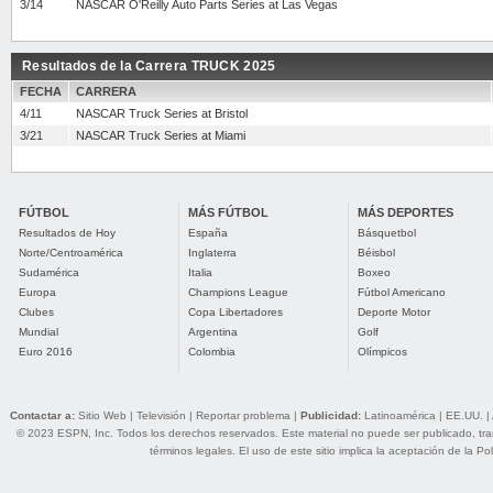
3/14
NASCAR O'Reilly Auto Parts Series at Las Vegas
Resultados de la Carrera TRUCK 2025
FECHA
CARRERA
4/11
NASCAR Truck Series at Bristol
3/21
NASCAR Truck Series at Miami
FÚTBOL
MÁS FÚTBOL
MÁS DEPORTES
Resultados de Hoy
España
Básquetbol
Norte/Centroamérica
Inglaterra
Béisbol
Sudamérica
Italia
Boxeo
Europa
Champions League
Fútbol Americano
Clubes
Copa Libertadores
Deporte Motor
Mundial
Argentina
Golf
Euro 2016
Colombia
Olímpicos
Contactar a:
Sitio Web
|
Televisión
|
Reportar problema
|
Publicidad:
Latinoamérica
|
EE.UU.
|
© 2023 ESPN, Inc. Todos los derechos reservados. Este material no puede ser publicado, trans
términos legales
. El uso de este sitio implica la aceptación de la
Pol