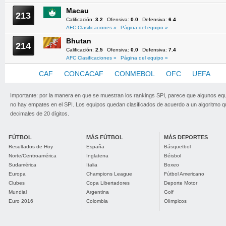
Macau
213
Calificación:
3.2
Ofensiva:
0.0
Defensiva:
6.4
AFC Clasificaciones »
Página del equipo »
Bhutan
214
Calificación:
2.5
Ofensiva:
0.0
Defensiva:
7.4
AFC Clasificaciones »
Página del equipo »
AFC
CAF
CONCACAF
CONMEBOL
OFC
UEFA
Importante: por la manera en que se muestran los rankings SPI, parece que algunos eq
no hay empates en el SPI. Los equipos quedan clasificados de acuerdo a un algoritmo 
decimales de 20 dígitos.
FÚTBOL
MÁS FÚTBOL
MÁS DEPORTES
Resultados de Hoy
España
Básquetbol
Norte/Centroamérica
Inglaterra
Béisbol
Sudamérica
Italia
Boxeo
Europa
Champions League
Fútbol Americano
Clubes
Copa Libertadores
Deporte Motor
Mundial
Argentina
Golf
Euro 2016
Colombia
Olímpicos