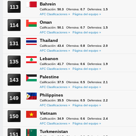
Bahrein
113
Calificación:
50.3
Ofensiva:
0.7
Defensiva:
1.5
AFC Clasificaciones »
Página del equipo »
Oman
114
Calificación:
50.1
Ofensiva:
0.7
Defensiva:
1.5
AFC Clasificaciones »
Página del equipo »
Thailand
131
Calificación:
43.4
Ofensiva:
0.8
Defensiva:
2.0
AFC Clasificaciones »
Página del equipo »
Lebanon
135
Calificación:
41.7
Ofensiva:
0.6
Defensiva:
1.9
AFC Clasificaciones »
Página del equipo »
Palestine
143
Calificación:
37.5
Ofensiva:
0.5
Defensiva:
2.1
AFC Clasificaciones »
Página del equipo »
Philippines
149
Calificación:
35.5
Ofensiva:
0.5
Defensiva:
2.2
AFC Clasificaciones »
Página del equipo »
Vietnam
150
Calificación:
34.9
Ofensiva:
0.6
Defensiva:
2.4
AFC Clasificaciones »
Página del equipo »
Turkmenistan
151