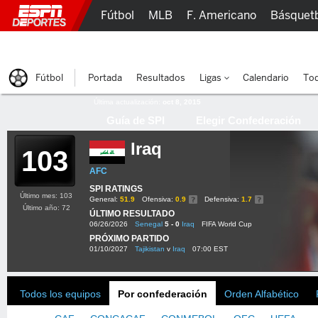
Fútbol
MLB
F. Americano
Básquet
Lucha Libre
Olímpicos
Más Deportes
Fútbol
Portada
Resultados
Ligas
Calendario
Tod
Última actualización:
oct 8, 2015
Guía de SPI
Elegir Confederación
Iraq
103
AFC
SPI RATINGS
Último mes: 103
General:
51.9
Ofensiva:
0.9
Defensiva:
1.7
Último año: 72
ÚLTIMO RESULTADO
06/26/2026
Senegal
5 - 0
Iraq
FIFA World Cup
PRÓXIMO PARTIDO
01/10/2027
Tajikistan
v
Iraq
07:00 EST
Todos los equipos
Por confederación
Orden Alfabético