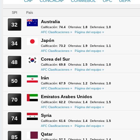
AFC
CAF
CONCACAF
CONMEBOL
OFC
UEFA
SPI
País
Australia
32
Calificación:
74.4
Ofensiva:
1.8
Defensiva:
1.0
AFC Clasificaciones »
Página del equipo »
Japón
34
Calificación:
73.2
Ofensiva:
1.9
Defensiva:
1.1
AFC Clasificaciones »
Página del equipo »
Corea del Sur
48
Calificación:
69.8
Ofensiva:
1.5
Defensiva:
1.0
AFC Clasificaciones »
Página del equipo »
Irán
50
Calificación:
67.9
Ofensiva:
1.2
Defensiva:
1.0
AFC Clasificaciones »
Página del equipo »
Emiratos Arabes Unidos
70
Calificación:
62.2
Ofensiva:
1.4
Defensiva:
1.5
AFC Clasificaciones »
Página del equipo »
Syria
74
Calificación:
61.6
Ofensiva:
1.4
Defensiva:
1.5
AFC Clasificaciones »
Página del equipo »
Qatar
85
Calificación:
57.2
Ofensiva:
1.1
Defensiva:
1.4