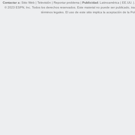
Contactar a:
Sitio Web
|
Televisión
|
Reportar problema
|
Publicidad:
Latinoamérica
|
EE.UU.
|
© 2023 ESPN, Inc. Todos los derechos reservados. Este material no puede ser publicado, trans
términos legales
. El uso de este sitio implica la aceptación de la
Pol