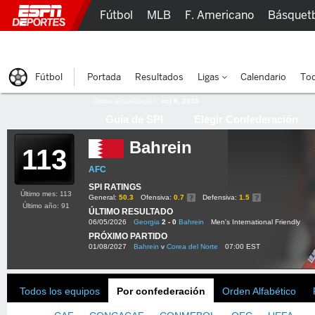
Fútbol
MLB
F. Americano
Básquet
Lucha Libre
Olímpicos
Más Deportes
Fútbol
Portada
Resultados
Ligas
Calendario
Tod
Última actualización:
oct 8, 2015
Guía de SPI
Elegir Confederación
Bahrein
113
AFC
SPI RATINGS
Último mes: 113
General:
50.3
Ofensiva:
0.7
Defensiva:
1.5
Último año: 91
ÚLTIMO RESULTADO
06/05/2026
Georgia
2 - 0
Bahrein
Men's International Friendly
PRÓXIMO PARTIDO
01/08/2027
Bahrein
v
Corea del Norte
07:00 EST
Todos los equipos
Por confederación
Orden Alfabético