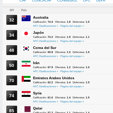
AFC
CAF
CONCACAF
CONMEBOL
OFC
UEFA
SPI
País
Australia
32
Calificación:
74.4
Ofensiva:
1.8
Defensiva:
1.0
AFC Clasificaciones »
Página del equipo »
Japón
34
Calificación:
73.2
Ofensiva:
1.9
Defensiva:
1.1
AFC Clasificaciones »
Página del equipo »
Corea del Sur
48
Calificación:
69.8
Ofensiva:
1.5
Defensiva:
1.0
AFC Clasificaciones »
Página del equipo »
Irán
50
Calificación:
67.9
Ofensiva:
1.2
Defensiva:
1.0
AFC Clasificaciones »
Página del equipo »
Emiratos Arabes Unidos
70
Calificación:
62.2
Ofensiva:
1.4
Defensiva:
1.5
AFC Clasificaciones »
Página del equipo »
Syria
74
Calificación:
61.6
Ofensiva:
1.4
Defensiva:
1.5
AFC Clasificaciones »
Página del equipo »
Qatar
85
Calificación:
57.2
Ofensiva:
1.1
Defensiva:
1.4