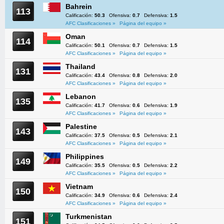
Bahrein
113
Calificación:
50.3
Ofensiva:
0.7
Defensiva:
1.5
AFC Clasificaciones »
Página del equipo »
Oman
114
Calificación:
50.1
Ofensiva:
0.7
Defensiva:
1.5
AFC Clasificaciones »
Página del equipo »
Thailand
131
Calificación:
43.4
Ofensiva:
0.8
Defensiva:
2.0
AFC Clasificaciones »
Página del equipo »
Lebanon
135
Calificación:
41.7
Ofensiva:
0.6
Defensiva:
1.9
AFC Clasificaciones »
Página del equipo »
Palestine
143
Calificación:
37.5
Ofensiva:
0.5
Defensiva:
2.1
AFC Clasificaciones »
Página del equipo »
Philippines
149
Calificación:
35.5
Ofensiva:
0.5
Defensiva:
2.2
AFC Clasificaciones »
Página del equipo »
Vietnam
150
Calificación:
34.9
Ofensiva:
0.6
Defensiva:
2.4
AFC Clasificaciones »
Página del equipo »
Turkmenistan
151