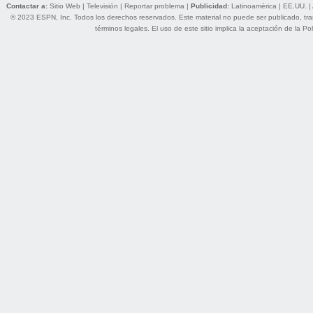
Contactar a:
Sitio Web
|
Televisión
|
Reportar problema
|
Publicidad:
Latinoamérica
|
EE.UU.
|
© 2023 ESPN, Inc. Todos los derechos reservados. Este material no puede ser publicado, trans
términos legales
. El uso de este sitio implica la aceptación de la
Pol