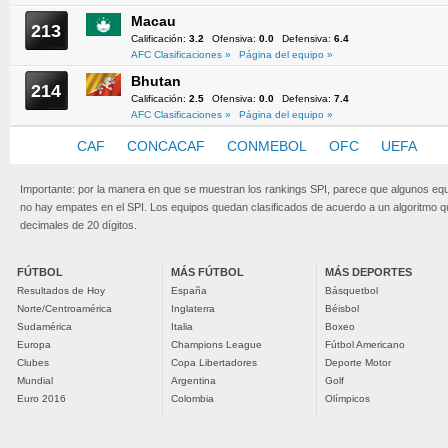
Macau
213
Calificación:
3.2
Ofensiva:
0.0
Defensiva:
6.4
AFC Clasificaciones »
Página del equipo »
Bhutan
214
Calificación:
2.5
Ofensiva:
0.0
Defensiva:
7.4
AFC Clasificaciones »
Página del equipo »
AFC
CAF
CONCACAF
CONMEBOL
OFC
UEFA
Importante: por la manera en que se muestran los rankings SPI, parece que algunos eq
no hay empates en el SPI. Los equipos quedan clasificados de acuerdo a un algoritmo 
decimales de 20 dígitos.
FÚTBOL
MÁS FÚTBOL
MÁS DEPORTES
Resultados de Hoy
España
Básquetbol
Norte/Centroamérica
Inglaterra
Béisbol
Sudamérica
Italia
Boxeo
Europa
Champions League
Fútbol Americano
Clubes
Copa Libertadores
Deporte Motor
Mundial
Argentina
Golf
Euro 2016
Colombia
Olímpicos