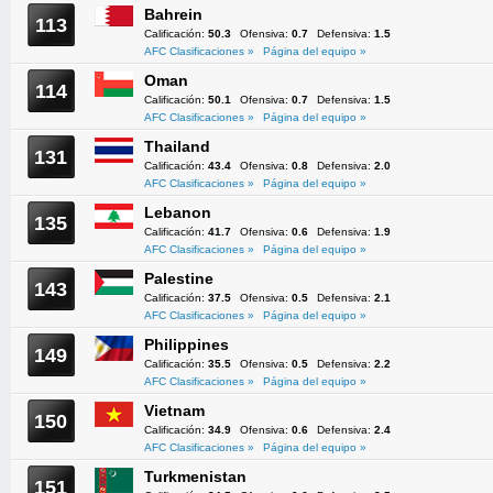
Bahrein
113
Calificación:
50.3
Ofensiva:
0.7
Defensiva:
1.5
AFC Clasificaciones »
Página del equipo »
Oman
114
Calificación:
50.1
Ofensiva:
0.7
Defensiva:
1.5
AFC Clasificaciones »
Página del equipo »
Thailand
131
Calificación:
43.4
Ofensiva:
0.8
Defensiva:
2.0
AFC Clasificaciones »
Página del equipo »
Lebanon
135
Calificación:
41.7
Ofensiva:
0.6
Defensiva:
1.9
AFC Clasificaciones »
Página del equipo »
Palestine
143
Calificación:
37.5
Ofensiva:
0.5
Defensiva:
2.1
AFC Clasificaciones »
Página del equipo »
Philippines
149
Calificación:
35.5
Ofensiva:
0.5
Defensiva:
2.2
AFC Clasificaciones »
Página del equipo »
Vietnam
150
Calificación:
34.9
Ofensiva:
0.6
Defensiva:
2.4
AFC Clasificaciones »
Página del equipo »
Turkmenistan
151