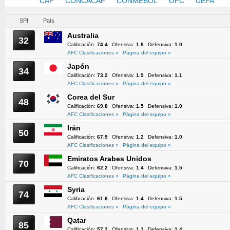
AFC
CAF
CONCACAF
CONMEBOL
OFC
UEFA
SPI
País
Australia
32
Calificación:
74.4
Ofensiva:
1.8
Defensiva:
1.0
AFC Clasificaciones »
Página del equipo »
Japón
34
Calificación:
73.2
Ofensiva:
1.9
Defensiva:
1.1
AFC Clasificaciones »
Página del equipo »
Corea del Sur
48
Calificación:
69.8
Ofensiva:
1.5
Defensiva:
1.0
AFC Clasificaciones »
Página del equipo »
Irán
50
Calificación:
67.9
Ofensiva:
1.2
Defensiva:
1.0
AFC Clasificaciones »
Página del equipo »
Emiratos Arabes Unidos
70
Calificación:
62.2
Ofensiva:
1.4
Defensiva:
1.5
AFC Clasificaciones »
Página del equipo »
Syria
74
Calificación:
61.6
Ofensiva:
1.4
Defensiva:
1.5
AFC Clasificaciones »
Página del equipo »
Qatar
85
Calificación:
57.2
Ofensiva:
1.1
Defensiva:
1.4