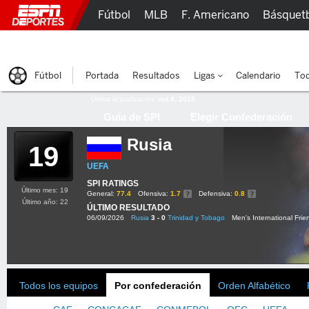
Fútbol
MLB
F. Americano
Básquet
Lucha Libre
Olímpicos
Más Deportes
Fútbol
Portada
Resultados
Ligas
Calendario
Tod
Última actualización:
oct 8, 2015
Guía de SPI
Elegir Confederación
Rusia
19
UEFA
SPI RATINGS
Último mes: 19
General:
77.4
Ofensiva:
1.7
Defensiva:
0.8
Último año: 22
ÚLTIMO RESULTADO
06/09/2026
Rusia
3 - 0
Trinidad y Tobago
Men's International Frie
Todos los equipos
Por confederación
Orden Alfabético