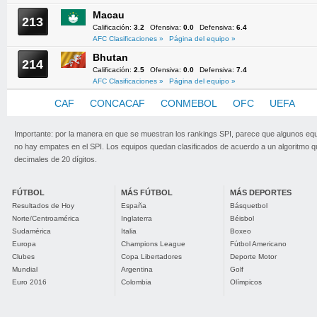
Macau
213
Calificación:
3.2
Ofensiva:
0.0
Defensiva:
6.4
AFC Clasificaciones »
Página del equipo »
Bhutan
214
Calificación:
2.5
Ofensiva:
0.0
Defensiva:
7.4
AFC Clasificaciones »
Página del equipo »
AFC
CAF
CONCACAF
CONMEBOL
OFC
UEFA
Importante: por la manera en que se muestran los rankings SPI, parece que algunos eq
no hay empates en el SPI. Los equipos quedan clasificados de acuerdo a un algoritmo 
decimales de 20 dígitos.
FÚTBOL
MÁS FÚTBOL
MÁS DEPORTES
Resultados de Hoy
España
Básquetbol
Norte/Centroamérica
Inglaterra
Béisbol
Sudamérica
Italia
Boxeo
Europa
Champions League
Fútbol Americano
Clubes
Copa Libertadores
Deporte Motor
Mundial
Argentina
Golf
Euro 2016
Colombia
Olímpicos