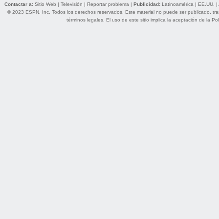
Contactar a:
Sitio Web
|
Televisión
|
Reportar problema
|
Publicidad:
Latinoamérica
|
EE.UU.
|
© 2023 ESPN, Inc. Todos los derechos reservados. Este material no puede ser publicado, trans
términos legales
. El uso de este sitio implica la aceptación de la
Pol