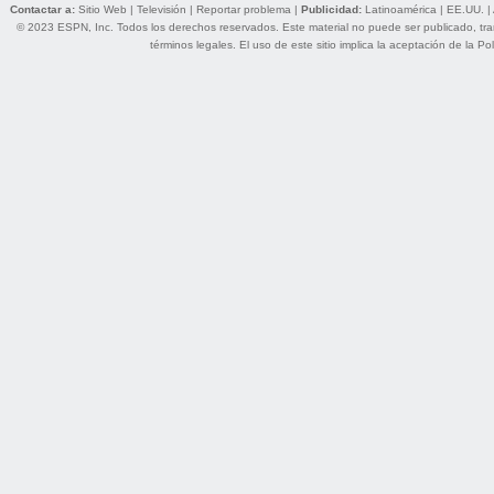
Contactar a:
Sitio Web
|
Televisión
|
Reportar problema
|
Publicidad:
Latinoamérica
|
EE.UU.
|
© 2023 ESPN, Inc. Todos los derechos reservados. Este material no puede ser publicado, trans
términos legales
. El uso de este sitio implica la aceptación de la
Pol