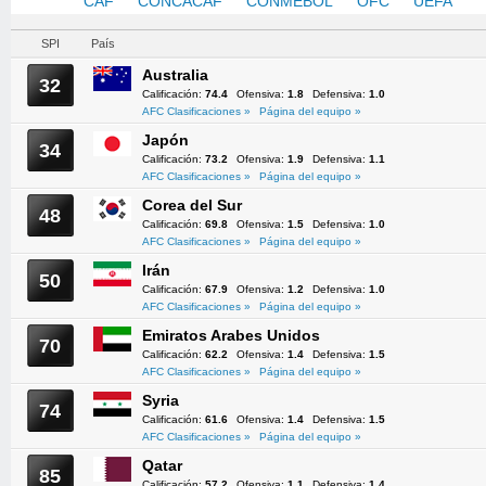
AFC
CAF
CONCACAF
CONMEBOL
OFC
UEFA
SPI
País
Australia
32
Calificación:
74.4
Ofensiva:
1.8
Defensiva:
1.0
AFC Clasificaciones »
Página del equipo »
Japón
34
Calificación:
73.2
Ofensiva:
1.9
Defensiva:
1.1
AFC Clasificaciones »
Página del equipo »
Corea del Sur
48
Calificación:
69.8
Ofensiva:
1.5
Defensiva:
1.0
AFC Clasificaciones »
Página del equipo »
Irán
50
Calificación:
67.9
Ofensiva:
1.2
Defensiva:
1.0
AFC Clasificaciones »
Página del equipo »
Emiratos Arabes Unidos
70
Calificación:
62.2
Ofensiva:
1.4
Defensiva:
1.5
AFC Clasificaciones »
Página del equipo »
Syria
74
Calificación:
61.6
Ofensiva:
1.4
Defensiva:
1.5
AFC Clasificaciones »
Página del equipo »
Qatar
85
Calificación:
57.2
Ofensiva:
1.1
Defensiva:
1.4