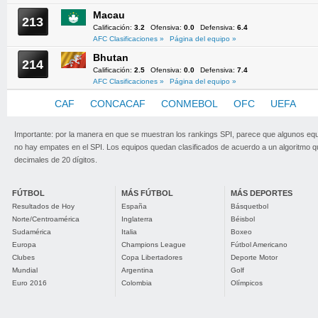
Macau
213
Calificación:
3.2
Ofensiva:
0.0
Defensiva:
6.4
AFC Clasificaciones »
Página del equipo »
Bhutan
214
Calificación:
2.5
Ofensiva:
0.0
Defensiva:
7.4
AFC Clasificaciones »
Página del equipo »
AFC
CAF
CONCACAF
CONMEBOL
OFC
UEFA
Importante: por la manera en que se muestran los rankings SPI, parece que algunos eq
no hay empates en el SPI. Los equipos quedan clasificados de acuerdo a un algoritmo 
decimales de 20 dígitos.
FÚTBOL
MÁS FÚTBOL
MÁS DEPORTES
Resultados de Hoy
España
Básquetbol
Norte/Centroamérica
Inglaterra
Béisbol
Sudamérica
Italia
Boxeo
Europa
Champions League
Fútbol Americano
Clubes
Copa Libertadores
Deporte Motor
Mundial
Argentina
Golf
Euro 2016
Colombia
Olímpicos