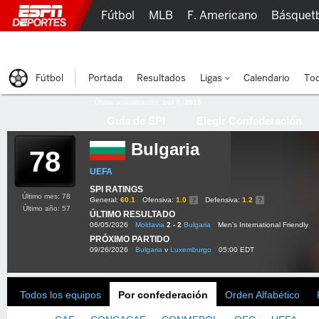
Fútbol
MLB
F. Americano
Básquet
Lucha Libre
Olímpicos
Más Deportes
Fútbol
Portada
Resultados
Ligas
Calendario
Tod
Última actualización:
oct 8, 2015
Guía de SPI
Elegir Confederación
Bulgaria
78
UEFA
SPI RATINGS
Último mes: 78
General:
60.1
Ofensiva:
1.0
Defensiva:
1.2
Último año: 57
ÚLTIMO RESULTADO
06/05/2026
Moldavia
2 - 2
Bulgaria
Men's International Friendly
PRÓXIMO PARTIDO
09/26/2026
Bulgaria
v
Luxemburgo
05:00 EDT
Todos los equipos
Por confederación
Orden Alfabético