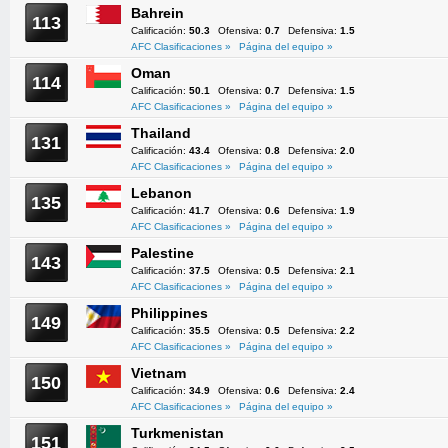
Bahrein
113
Calificación:
50.3
Ofensiva:
0.7
Defensiva:
1.5
AFC Clasificaciones »
Página del equipo »
Oman
114
Calificación:
50.1
Ofensiva:
0.7
Defensiva:
1.5
AFC Clasificaciones »
Página del equipo »
Thailand
131
Calificación:
43.4
Ofensiva:
0.8
Defensiva:
2.0
AFC Clasificaciones »
Página del equipo »
Lebanon
135
Calificación:
41.7
Ofensiva:
0.6
Defensiva:
1.9
AFC Clasificaciones »
Página del equipo »
Palestine
143
Calificación:
37.5
Ofensiva:
0.5
Defensiva:
2.1
AFC Clasificaciones »
Página del equipo »
Philippines
149
Calificación:
35.5
Ofensiva:
0.5
Defensiva:
2.2
AFC Clasificaciones »
Página del equipo »
Vietnam
150
Calificación:
34.9
Ofensiva:
0.6
Defensiva:
2.4
AFC Clasificaciones »
Página del equipo »
Turkmenistan
151