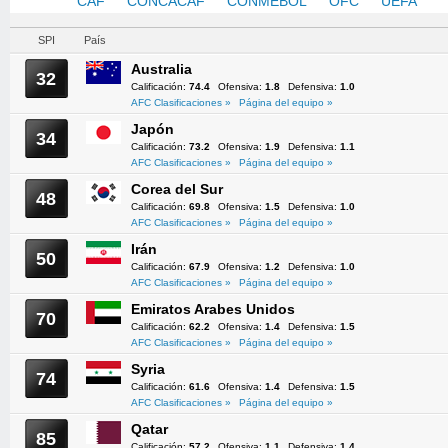
AFC
CAF
CONCACAF
CONMEBOL
OFC
UEFA
SPI
País
Australia
32
Calificación:
74.4
Ofensiva:
1.8
Defensiva:
1.0
AFC Clasificaciones »
Página del equipo »
Japón
34
Calificación:
73.2
Ofensiva:
1.9
Defensiva:
1.1
AFC Clasificaciones »
Página del equipo »
Corea del Sur
48
Calificación:
69.8
Ofensiva:
1.5
Defensiva:
1.0
AFC Clasificaciones »
Página del equipo »
Irán
50
Calificación:
67.9
Ofensiva:
1.2
Defensiva:
1.0
AFC Clasificaciones »
Página del equipo »
Emiratos Arabes Unidos
70
Calificación:
62.2
Ofensiva:
1.4
Defensiva:
1.5
AFC Clasificaciones »
Página del equipo »
Syria
74
Calificación:
61.6
Ofensiva:
1.4
Defensiva:
1.5
AFC Clasificaciones »
Página del equipo »
Qatar
85
Calificación:
57.2
Ofensiva:
1.1
Defensiva:
1.4