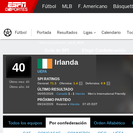
Fútbol
MLB
F. Americano
Básquet
Lucha Libre
Olímpicos
Más Deportes
Fútbol
Portada
Resultados
Ligas
Calendario
Tod
Última actualización:
oct 8, 2015
Guía de SPI
Elegir Confederación
Irlanda
40
UEFA
SPI RATINGS
Último mes: 40
General:
71.3
Ofensiva:
1.4
Defensiva:
0.9
Último año: 44
ÚLTIMO RESULTADO
06/05/2026
Canadá
1 - 1
Irlanda
Men's International Friendly
PRÓXIMO PARTIDO
09/24/2026
Kosovo v
Irlanda
07:45 EDT
Todos los equipos
Por confederación
Orden Alfabético