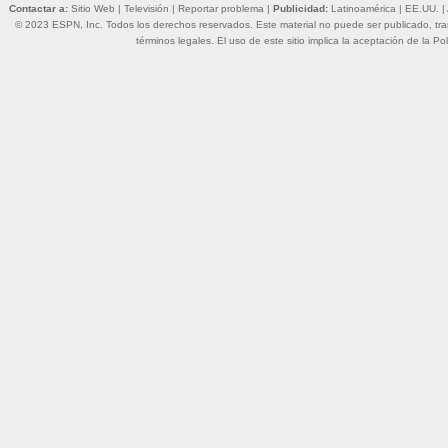
Contactar a:
Sitio Web
|
Televisión
|
Reportar problema
|
Publicidad:
Latinoamérica
|
EE.UU.
|
© 2023 ESPN, Inc. Todos los derechos reservados. Este material no puede ser publicado, trans
términos legales
. El uso de este sitio implica la aceptación de la
Pol