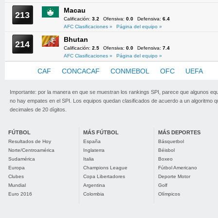
Macau
213
Calificación:
3.2
Ofensiva:
0.0
Defensiva:
6.4
AFC Clasificaciones »
Página del equipo »
Bhutan
214
Calificación:
2.5
Ofensiva:
0.0
Defensiva:
7.4
AFC Clasificaciones »
Página del equipo »
AFC
CAF
CONCACAF
CONMEBOL
OFC
UEFA
Importante: por la manera en que se muestran los rankings SPI, parece que algunos eq
no hay empates en el SPI. Los equipos quedan clasificados de acuerdo a un algoritmo 
decimales de 20 dígitos.
FÚTBOL
MÁS FÚTBOL
MÁS DEPORTES
Resultados de Hoy
España
Básquetbol
Norte/Centroamérica
Inglaterra
Béisbol
Sudamérica
Italia
Boxeo
Europa
Champions League
Fútbol Americano
Clubes
Copa Libertadores
Deporte Motor
Mundial
Argentina
Golf
Euro 2016
Colombia
Olímpicos