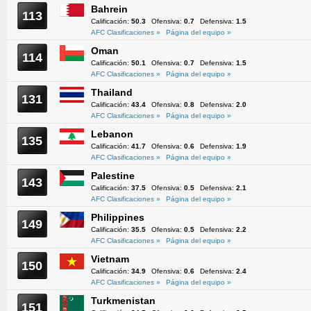
Bahrein
113
Calificación:
50.3
Ofensiva:
0.7
Defensiva:
1.5
AFC Clasificaciones »
Página del equipo »
Oman
114
Calificación:
50.1
Ofensiva:
0.7
Defensiva:
1.5
AFC Clasificaciones »
Página del equipo »
Thailand
131
Calificación:
43.4
Ofensiva:
0.8
Defensiva:
2.0
AFC Clasificaciones »
Página del equipo »
Lebanon
135
Calificación:
41.7
Ofensiva:
0.6
Defensiva:
1.9
AFC Clasificaciones »
Página del equipo »
Palestine
143
Calificación:
37.5
Ofensiva:
0.5
Defensiva:
2.1
AFC Clasificaciones »
Página del equipo »
Philippines
149
Calificación:
35.5
Ofensiva:
0.5
Defensiva:
2.2
AFC Clasificaciones »
Página del equipo »
Vietnam
150
Calificación:
34.9
Ofensiva:
0.6
Defensiva:
2.4
AFC Clasificaciones »
Página del equipo »
Turkmenistan
151