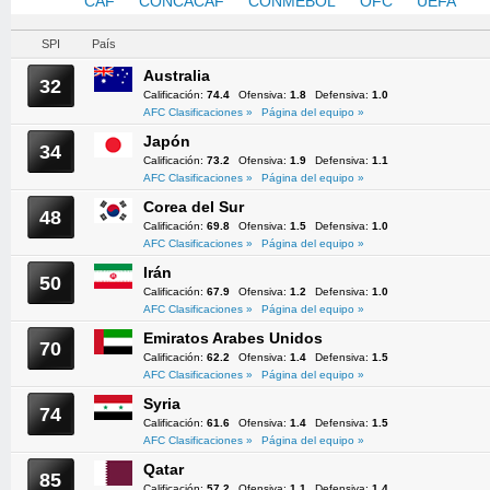
AFC
CAF
CONCACAF
CONMEBOL
OFC
UEFA
SPI
País
Australia
32
Calificación:
74.4
Ofensiva:
1.8
Defensiva:
1.0
AFC Clasificaciones »
Página del equipo »
Japón
34
Calificación:
73.2
Ofensiva:
1.9
Defensiva:
1.1
AFC Clasificaciones »
Página del equipo »
Corea del Sur
48
Calificación:
69.8
Ofensiva:
1.5
Defensiva:
1.0
AFC Clasificaciones »
Página del equipo »
Irán
50
Calificación:
67.9
Ofensiva:
1.2
Defensiva:
1.0
AFC Clasificaciones »
Página del equipo »
Emiratos Arabes Unidos
70
Calificación:
62.2
Ofensiva:
1.4
Defensiva:
1.5
AFC Clasificaciones »
Página del equipo »
Syria
74
Calificación:
61.6
Ofensiva:
1.4
Defensiva:
1.5
AFC Clasificaciones »
Página del equipo »
Qatar
85
Calificación:
57.2
Ofensiva:
1.1
Defensiva:
1.4