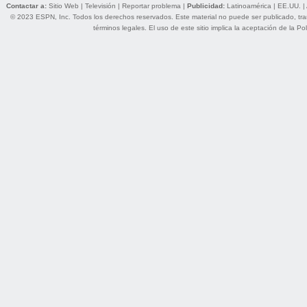
Contactar a:
Sitio Web
|
Televisión
|
Reportar problema
|
Publicidad:
Latinoamérica
|
EE.UU.
|
© 2023 ESPN, Inc. Todos los derechos reservados. Este material no puede ser publicado, trans
términos legales
. El uso de este sitio implica la aceptación de la
Pol