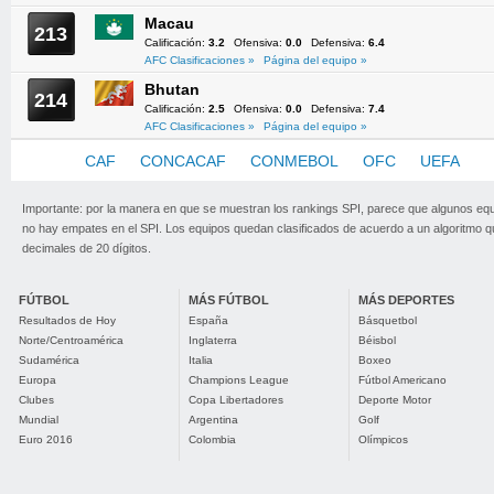
Macau
213
Calificación:
3.2
Ofensiva:
0.0
Defensiva:
6.4
AFC Clasificaciones »
Página del equipo »
Bhutan
214
Calificación:
2.5
Ofensiva:
0.0
Defensiva:
7.4
AFC Clasificaciones »
Página del equipo »
AFC
CAF
CONCACAF
CONMEBOL
OFC
UEFA
Importante: por la manera en que se muestran los rankings SPI, parece que algunos eq
no hay empates en el SPI. Los equipos quedan clasificados de acuerdo a un algoritmo 
decimales de 20 dígitos.
FÚTBOL
MÁS FÚTBOL
MÁS DEPORTES
Resultados de Hoy
España
Básquetbol
Norte/Centroamérica
Inglaterra
Béisbol
Sudamérica
Italia
Boxeo
Europa
Champions League
Fútbol Americano
Clubes
Copa Libertadores
Deporte Motor
Mundial
Argentina
Golf
Euro 2016
Colombia
Olímpicos