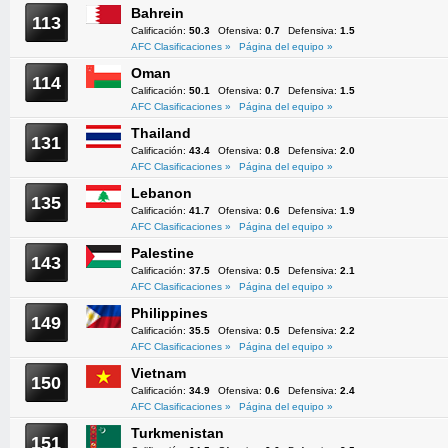
Bahrein
113
Calificación:
50.3
Ofensiva:
0.7
Defensiva:
1.5
AFC Clasificaciones »
Página del equipo »
Oman
114
Calificación:
50.1
Ofensiva:
0.7
Defensiva:
1.5
AFC Clasificaciones »
Página del equipo »
Thailand
131
Calificación:
43.4
Ofensiva:
0.8
Defensiva:
2.0
AFC Clasificaciones »
Página del equipo »
Lebanon
135
Calificación:
41.7
Ofensiva:
0.6
Defensiva:
1.9
AFC Clasificaciones »
Página del equipo »
Palestine
143
Calificación:
37.5
Ofensiva:
0.5
Defensiva:
2.1
AFC Clasificaciones »
Página del equipo »
Philippines
149
Calificación:
35.5
Ofensiva:
0.5
Defensiva:
2.2
AFC Clasificaciones »
Página del equipo »
Vietnam
150
Calificación:
34.9
Ofensiva:
0.6
Defensiva:
2.4
AFC Clasificaciones »
Página del equipo »
Turkmenistan
151