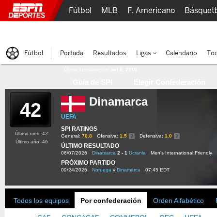
Fútbol
MLB
F. Americano
Básquet
Lucha Libre
Olímpicos
Más Deportes
Fútbol
Portada
Resultados
Ligas
Calendario
Tod
Última actualización:
oct 8, 2015
Guía de SPI
Elegir Confederación
Dinamarca
42
UEFA
SPI RATINGS
Último mes: 42
General:
70.8
Ofensiva:
1.5
Defensiva:
1.0
Último año: 46
ÚLTIMO RESULTADO
06/07/2026
Dinamarca
2 - 1
Ucrania
Men's International Friendly
PRÓXIMO PARTIDO
09/24/2026
Noruega
v
Dinamarca
07:45 EDT
Todos los equipos
Por confederación
Orden Alfabético