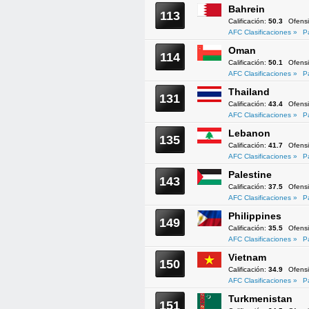
Bahrein
113
Calificación:
50.3
Ofens
AFC Clasificaciones »
P
Oman
114
Calificación:
50.1
Ofens
AFC Clasificaciones »
P
Thailand
131
Calificación:
43.4
Ofens
AFC Clasificaciones »
P
Lebanon
135
Calificación:
41.7
Ofens
AFC Clasificaciones »
P
Palestine
143
Calificación:
37.5
Ofens
AFC Clasificaciones »
P
Philippines
149
Calificación:
35.5
Ofens
AFC Clasificaciones »
P
Vietnam
150
Calificación:
34.9
Ofens
AFC Clasificaciones »
P
Turkmenistan
151