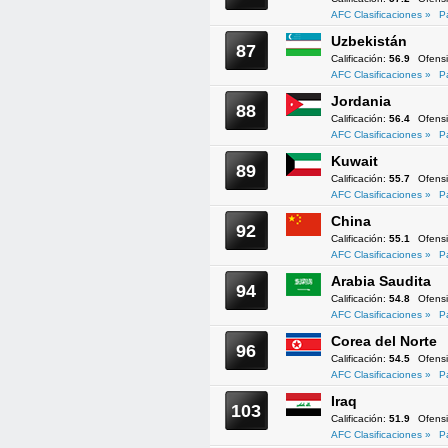
AFC Clasificaciones »
P
Uzbekistán
87
Calificación:
56.9
Ofens
AFC Clasificaciones »
P
Jordania
88
Calificación:
56.4
Ofens
AFC Clasificaciones »
P
Kuwait
89
Calificación:
55.7
Ofens
AFC Clasificaciones »
P
China
92
Calificación:
55.1
Ofens
AFC Clasificaciones »
P
Arabia Saudita
94
Calificación:
54.8
Ofens
AFC Clasificaciones »
P
Corea del Norte
96
Calificación:
54.5
Ofens
AFC Clasificaciones »
P
Iraq
103
Calificación:
51.9
Ofens
AFC Clasificaciones »
P