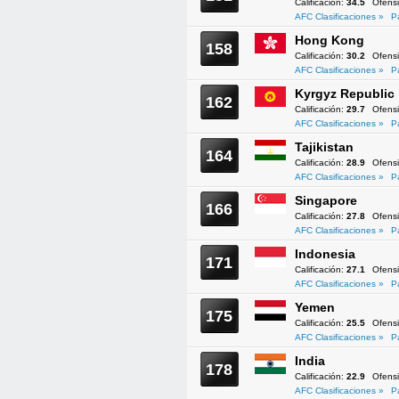
Calificación:
34.5
Ofens
AFC Clasificaciones »
P
Hong Kong
158
Calificación:
30.2
Ofens
AFC Clasificaciones »
P
Kyrgyz Republic
162
Calificación:
29.7
Ofens
AFC Clasificaciones »
P
Tajikistan
164
Calificación:
28.9
Ofens
AFC Clasificaciones »
P
Singapore
166
Calificación:
27.8
Ofens
AFC Clasificaciones »
P
Indonesia
171
Calificación:
27.1
Ofens
AFC Clasificaciones »
P
Yemen
175
Calificación:
25.5
Ofens
AFC Clasificaciones »
P
India
178
Calificación:
22.9
Ofens
AFC Clasificaciones »
P