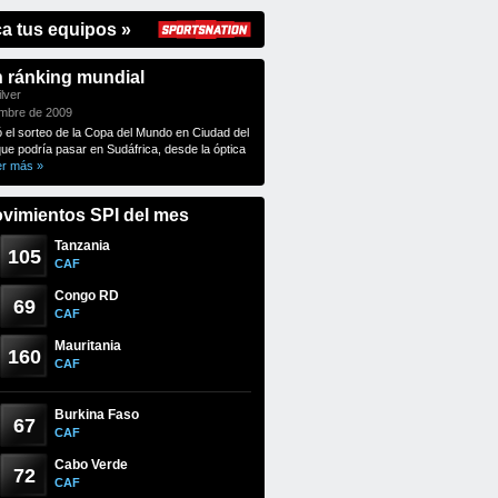
ca tus equipos »
n ránking mundial
lver
embre de 2009
ó el sorteo de la Copa del Mundo en Ciudad del
que podría pasar en Sudáfrica, desde la óptica
er más »
vimientos SPI del mes
Tanzania
105
CAF
Congo RD
69
CAF
Mauritania
160
CAF
Burkina Faso
67
CAF
Cabo Verde
72
CAF