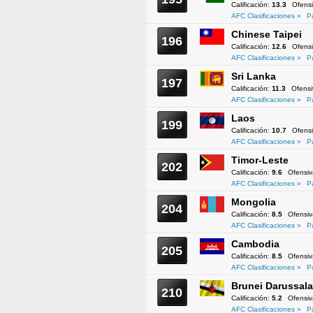
Calificación:
13.3
Ofens
AFC Clasificaciones »
P
Chinese Taipei
196
Calificación:
12.6
Ofens
AFC Clasificaciones »
P
Sri Lanka
197
Calificación:
11.3
Ofens
AFC Clasificaciones »
P
Laos
199
Calificación:
10.7
Ofens
AFC Clasificaciones »
P
Timor-Leste
202
Calificación:
9.6
Ofensi
AFC Clasificaciones »
P
Mongolia
204
Calificación:
8.5
Ofensi
AFC Clasificaciones »
P
Cambodia
205
Calificación:
8.5
Ofensi
AFC Clasificaciones »
P
Brunei Darussal
210
Calificación:
5.2
Ofensi
AFC Clasificaciones »
P