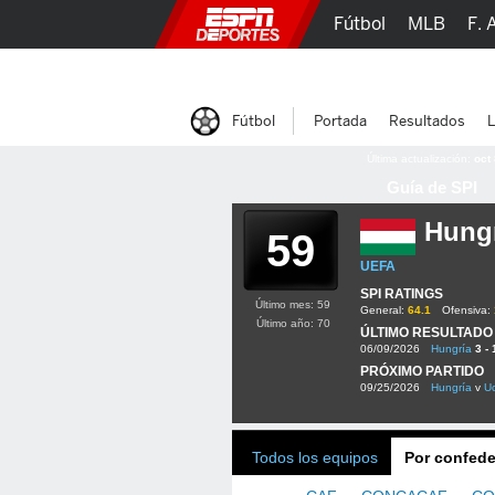
Fútbol
MLB
F. 
Lucha Libre
Olím
Fútbol
Portada
Resultados
L
Última actualización:
oct
Guía de SPI
Hung
59
UEFA
SPI RATINGS
Último mes: 59
General:
64.1
Ofensiva:
Último año: 70
ÚLTIMO RESULTADO
06/09/2026
Hungría
3 - 
PRÓXIMO PARTIDO
09/25/2026
Hungría
v
Uc
Todos los equipos
Por confede