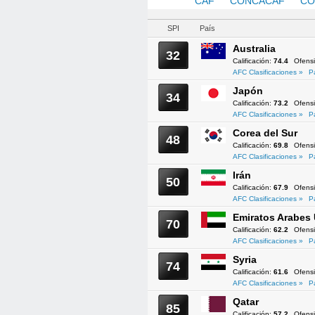
AFC
CAF
CONCACAF
CO
SPI
País
Australia
32
Calificación:
74.4
Ofens
AFC Clasificaciones »
P
Japón
34
Calificación:
73.2
Ofens
AFC Clasificaciones »
P
Corea del Sur
48
Calificación:
69.8
Ofens
AFC Clasificaciones »
P
Irán
50
Calificación:
67.9
Ofens
AFC Clasificaciones »
P
Emiratos Arabes
70
Calificación:
62.2
Ofens
AFC Clasificaciones »
P
Syria
74
Calificación:
61.6
Ofens
AFC Clasificaciones »
P
Qatar
85
Calificación:
57.2
Ofens