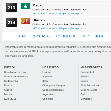
Macau
213
Calificación:
3.2
Ofensiva:
0.0
Defensiva:
6.4
AFC Clasificaciones »
Página del equipo »
Bhutan
214
Calificación:
2.5
Ofensiva:
0.0
Defensiva:
7.4
AFC Clasificaciones »
Página del equipo »
AFC
CAF
CONCACAF
CONMEBOL
OFC
UEFA
Importante: por la manera en que se muestran los rankings SPI, parece que algunos eq
no hay empates en el SPI. Los equipos quedan clasificados de acuerdo a un algoritmo 
decimales de 20 dígitos.
FÚTBOL
MÁS FÚTBOL
MÁS DEPORTES
Resultados de Hoy
España
Básquetbol
Norte/Centroamérica
Inglaterra
Béisbol
Sudamérica
Italia
Boxeo
Europa
Champions League
Fútbol Americano
Clubes
Copa Libertadores
Deporte Motor
Mundial
Argentina
Golf
Euro 2016
Colombia
Olímpicos