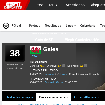
Fútbol
MLB
F. Americano
Básquet
Lucha Libre
Olímpicos
Más Deportes
Fútbol
Portada
Resultados
Ligas
Calendario
Tod
Última actualización:
oct 8, 2015
Guía de SPI
Elegir Confederación
Gales
38
UEFA
SPI RATINGS
Último mes: 38
General:
71.7
Ofensiva:
1.4
Defensiva:
0.8
Último año: 66
ÚLTIMO RESULTADO
06/06/2026
Rumania
2 - 1
Gales
Men's International Friendly
PRÓXIMO PARTIDO
09/24/2026
Portugal
v
Gales
07:45 EDT
Todos los equipos
Por confederación
Orden Alfabético