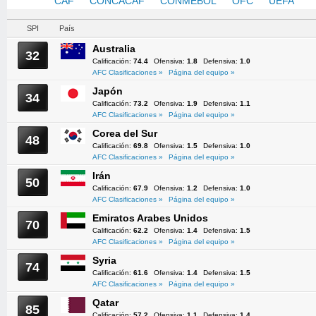
AFC
CAF
CONCACAF
CONMEBOL
OFC
UEFA
SPI
País
Australia
32
Calificación:
74.4
Ofensiva:
1.8
Defensiva:
1.0
AFC Clasificaciones »
Página del equipo »
Japón
34
Calificación:
73.2
Ofensiva:
1.9
Defensiva:
1.1
AFC Clasificaciones »
Página del equipo »
Corea del Sur
48
Calificación:
69.8
Ofensiva:
1.5
Defensiva:
1.0
AFC Clasificaciones »
Página del equipo »
Irán
50
Calificación:
67.9
Ofensiva:
1.2
Defensiva:
1.0
AFC Clasificaciones »
Página del equipo »
Emiratos Arabes Unidos
70
Calificación:
62.2
Ofensiva:
1.4
Defensiva:
1.5
AFC Clasificaciones »
Página del equipo »
Syria
74
Calificación:
61.6
Ofensiva:
1.4
Defensiva:
1.5
AFC Clasificaciones »
Página del equipo »
Qatar
85
Calificación:
57.2
Ofensiva:
1.1
Defensiva:
1.4