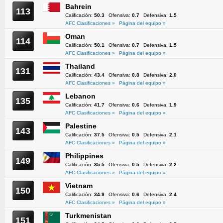
Bahrein
113
Calificación:
50.3
Ofensiva:
0.7
Defensiva:
1.5
AFC Clasificaciones »
Página del equipo »
Oman
114
Calificación:
50.1
Ofensiva:
0.7
Defensiva:
1.5
AFC Clasificaciones »
Página del equipo »
Thailand
131
Calificación:
43.4
Ofensiva:
0.8
Defensiva:
2.0
AFC Clasificaciones »
Página del equipo »
Lebanon
135
Calificación:
41.7
Ofensiva:
0.6
Defensiva:
1.9
AFC Clasificaciones »
Página del equipo »
Palestine
143
Calificación:
37.5
Ofensiva:
0.5
Defensiva:
2.1
AFC Clasificaciones »
Página del equipo »
Philippines
149
Calificación:
35.5
Ofensiva:
0.5
Defensiva:
2.2
AFC Clasificaciones »
Página del equipo »
Vietnam
150
Calificación:
34.9
Ofensiva:
0.6
Defensiva:
2.4
AFC Clasificaciones »
Página del equipo »
Turkmenistan
151