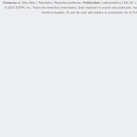
Contactar a:
Sitio Web
|
Televisión
|
Reportar problema
|
Publicidad:
Latinoamérica
|
EE.UU.
|
© 2023 ESPN, Inc. Todos los derechos reservados. Este material no puede ser publicado, trans
términos legales
. El uso de este sitio implica la aceptación de la
Pol