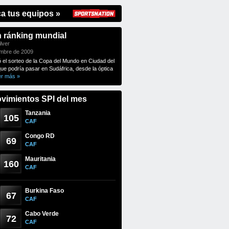
ca tus equipos »
n ránking mundial
lver
embre de 2009
ó el sorteo de la Copa del Mundo en Ciudad del
que podría pasar en Sudáfrica, desde la óptica
er más »
vimientos SPI del mes
Tanzania
105
CAF
Congo RD
69
CAF
Mauritania
160
CAF
Burkina Faso
67
CAF
Cabo Verde
72
CAF