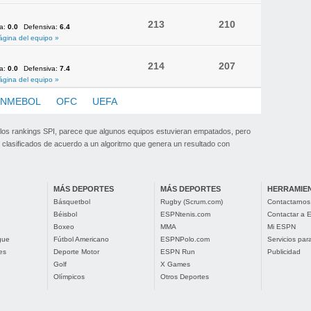
213
210
va:
0.0
Defensiva:
6.4
ágina del equipo »
214
207
va:
0.0
Defensiva:
7.4
ágina del equipo »
NMEBOL
OFC
UEFA
 los rankings SPI, parece que algunos equipos estuvieran empatados, pero
clasificados de acuerdo a un algoritmo que genera un resultado con
MÁS DEPORTES
MÁS DEPORTES
HERRAMIE
Básquetbol
Rugby (Scrum.com)
Contactarnos
Béisbol
ESPNtenis.com
Contactar a
Boxeo
MMA
Mi ESPN
gue
Fútbol Americano
ESPNPolo.com
Servicios pa
es
Deporte Motor
ESPN Run
Publicidad
Golf
X Games
Olímpicos
Otros Deportes