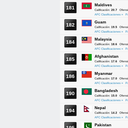
Maldives
181
Calificación:
20.7
Ofens
AFC Clasificaciones »
P
Guam
182
Calificación:
19.5
Ofens
AFC Clasificaciones »
P
Malaysia
184
Calificación:
18.6
Ofens
AFC Clasificaciones »
P
Afghanistan
185
Calificación:
17.6
Ofens
AFC Clasificaciones »
P
Myanmar
186
Calificación:
17.0
Ofens
AFC Clasificaciones »
P
Bangladesh
190
Calificación:
15.0
Ofens
AFC Clasificaciones »
P
Nepal
194
Calificación:
14.2
Ofens
AFC Clasificaciones »
P
Pakistan
195