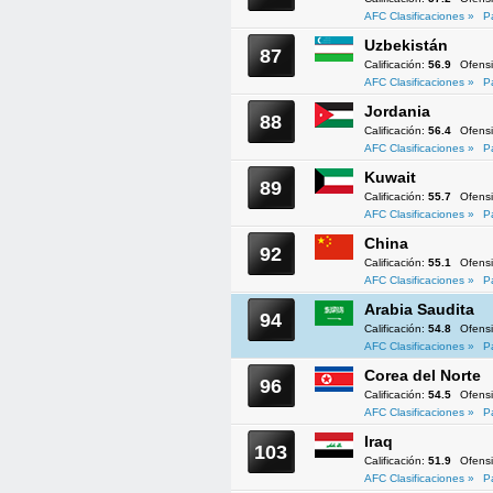
AFC Clasificaciones »
P
Uzbekistán
87
Calificación:
56.9
Ofens
AFC Clasificaciones »
P
Jordania
88
Calificación:
56.4
Ofens
AFC Clasificaciones »
P
Kuwait
89
Calificación:
55.7
Ofens
AFC Clasificaciones »
P
China
92
Calificación:
55.1
Ofens
AFC Clasificaciones »
P
Arabia Saudita
94
Calificación:
54.8
Ofens
AFC Clasificaciones »
P
Corea del Norte
96
Calificación:
54.5
Ofens
AFC Clasificaciones »
P
Iraq
103
Calificación:
51.9
Ofens
AFC Clasificaciones »
P