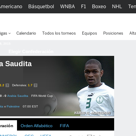
Americano
Básquetbol
WNBA
F1
Boxeo
NHL
Ten
picos
Más Deportes
Watc
igas
Calendario
Todos los torneos
Equipos
Posiciones
Alt
 8, 2015
Elegir Confederación
a Saudita
1.2
Defensiva:
1.7
0 - 0
Arabia Saudita
FIFA World Cup
ita
v
Palestine
07:00 EST
ración
Orden Alfabético
FIFA