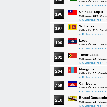
Calificación:
13.3
Ofens
AFC Clasificaciones »
P
Chinese Taipei
196
Calificación:
12.6
Ofens
AFC Clasificaciones »
P
Sri Lanka
197
Calificación:
11.3
Ofens
AFC Clasificaciones »
P
Laos
199
Calificación:
10.7
Ofens
AFC Clasificaciones »
P
Timor-Leste
202
Calificación:
9.6
Ofensi
AFC Clasificaciones »
P
Mongolia
204
Calificación:
8.5
Ofensi
AFC Clasificaciones »
P
Cambodia
205
Calificación:
8.5
Ofensi
AFC Clasificaciones »
P
Brunei Darussal
210
Calificación:
5.2
Ofensi
AFC Clasificaciones »
P