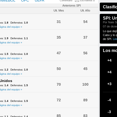
NMEBOL
OFC
UEFA
Comentario
Escríbenos a
Anteriores SPI
Clasifi
Ult. Mes
Ult. Año
SPI: U
31
54
Por Nate Si
iva:
1.8
Defensiva:
1.0
07 de dici
ágina del equipo »
Lo que dej
Cabo y lo 
35
37
iva:
1.9
Defensiva:
1.1
de SPI.
Le
ágina del equipo »
Los mo
47
56
iva:
1.5
Defensiva:
1.0
ágina del equipo »
+4
50
45
iva:
1.2
Defensiva:
1.0
+4
ágina del equipo »
 Unidos
+3
70
100
iva:
1.4
Defensiva:
1.5
ágina del equipo »
72
89
-4
iva:
1.4
Defensiva:
1.5
ágina del equipo »
-3
85
83
iva:
1.1
Defensiva:
1.4