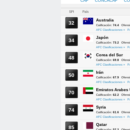
AFC
CAF
CONCACAF
CO
SPI
País
Australia
32
Calificación:
74.4
Ofens
AFC Clasificaciones »
P
Japón
34
Calificación:
73.2
Ofens
AFC Clasificaciones »
P
Corea del Sur
48
Calificación:
69.8
Ofens
AFC Clasificaciones »
P
Irán
50
Calificación:
67.9
Ofens
AFC Clasificaciones »
P
Emiratos Arabes
70
Calificación:
62.2
Ofens
AFC Clasificaciones »
P
Syria
74
Calificación:
61.6
Ofens
AFC Clasificaciones »
P
Qatar
85
Calificación:
57.2
Ofens