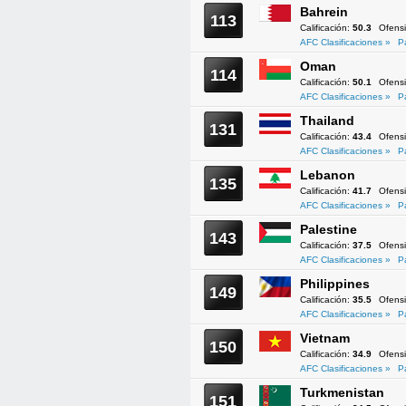
Bahrein
113
Calificación:
50.3
Ofens
AFC Clasificaciones »
P
Oman
114
Calificación:
50.1
Ofens
AFC Clasificaciones »
P
Thailand
131
Calificación:
43.4
Ofens
AFC Clasificaciones »
P
Lebanon
135
Calificación:
41.7
Ofens
AFC Clasificaciones »
P
Palestine
143
Calificación:
37.5
Ofens
AFC Clasificaciones »
P
Philippines
149
Calificación:
35.5
Ofens
AFC Clasificaciones »
P
Vietnam
150
Calificación:
34.9
Ofens
AFC Clasificaciones »
P
Turkmenistan
151