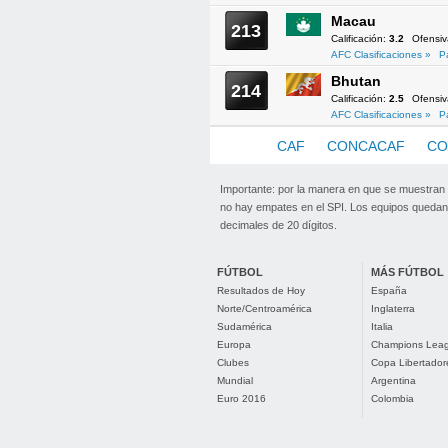
Macau
213
Calificación:
3.2
Ofensi
AFC Clasificaciones »
P
Bhutan
214
Calificación:
2.5
Ofensi
AFC Clasificaciones »
P
AFC
CAF
CONCACAF
CO
Importante: por la manera en que se muestran
no hay empates en el SPI. Los equipos quedan 
decimales de 20 dígitos.
FÚTBOL
MÁS FÚTBOL
Resultados de Hoy
España
Norte/Centroamérica
Inglaterra
Sudamérica
Italia
Europa
Champions Lea
Clubes
Copa Libertador
Mundial
Argentina
Euro 2016
Colombia