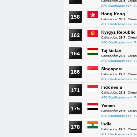
Calificación:
34.5
Ofens
AFC Clasificaciones »
P
Hong Kong
158
Calificación:
30.2
Ofens
AFC Clasificaciones »
P
Kyrgyz Republic
162
Calificación:
29.7
Ofens
AFC Clasificaciones »
P
Tajikistan
164
Calificación:
28.9
Ofens
AFC Clasificaciones »
P
Singapore
166
Calificación:
27.8
Ofens
AFC Clasificaciones »
P
Indonesia
171
Calificación:
27.1
Ofens
AFC Clasificaciones »
P
Yemen
175
Calificación:
25.5
Ofens
AFC Clasificaciones »
P
India
178
Calificación:
22.9
Ofens
AFC Clasificaciones »
P