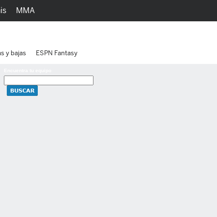
is
MMA
h
Juegos
Ediciones
as y bajas
ESPN Fantasy
Encuentra tu equipo