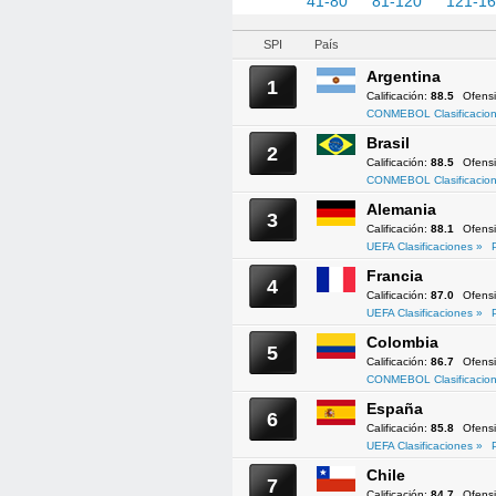
1-40
41-80
81-120
121-1
SPI
País
Argentina
1
Calificación:
88.5
Ofens
CONMEBOL Clasificacion
Brasil
2
Calificación:
88.5
Ofens
CONMEBOL Clasificacion
Alemania
3
Calificación:
88.1
Ofens
UEFA Clasificaciones »
Francia
4
Calificación:
87.0
Ofens
UEFA Clasificaciones »
Colombia
5
Calificación:
86.7
Ofens
CONMEBOL Clasificacion
España
6
Calificación:
85.8
Ofens
UEFA Clasificaciones »
Chile
7
Calificación:
84.7
Ofens