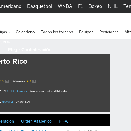
Americano
Básquetbol
WNBA
F1
Boxeo
NHL
Ten
picos
Más Deportes
Watc
igas
Calendario
Todos los torneos
Equipos
Posiciones
Alt
 8, 2015
Elegir Confederación
rto Rico
0.5
Defensiva:
2.0
0 - 3
Arabia Saudita
Men's International Friendly
v
Guyana
07:00 EDT
deración
Orden Alfabético
FIFA