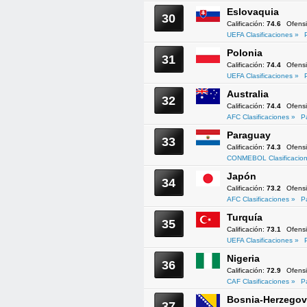
Eslovaquia
30
Calificación:
74.6
Ofens
UEFA Clasificaciones »
Polonia
31
Calificación:
74.4
Ofens
UEFA Clasificaciones »
Australia
32
Calificación:
74.4
Ofens
AFC Clasificaciones »
P
Paraguay
33
Calificación:
74.3
Ofens
CONMEBOL Clasificacion
Japón
34
Calificación:
73.2
Ofens
AFC Clasificaciones »
P
Turquía
35
Calificación:
73.1
Ofens
UEFA Clasificaciones »
Nigeria
36
Calificación:
72.9
Ofens
CAF Clasificaciones »
P
Bosnia-Herzegov
37