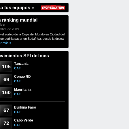
ca tus equipos »
n ránking mundial
lver
embre de 2009
ó el sorteo de la Copa del Mundo en Ciudad del
que podría pasar en Sudáfrica, desde la óptica
er más »
vimientos SPI del mes
Tanzania
105
CAF
Congo RD
69
CAF
Mauritania
160
CAF
Burkina Faso
67
CAF
Cabo Verde
72
CAF