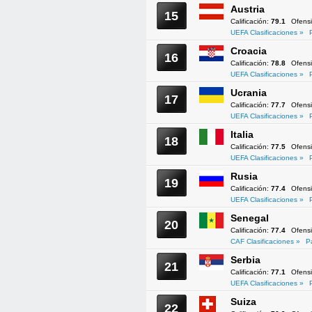
Austria
15
Calificación:
79.1
Ofens
UEFA Clasificaciones »
Croacia
16
Calificación:
78.8
Ofens
UEFA Clasificaciones »
Ucrania
17
Calificación:
77.7
Ofens
UEFA Clasificaciones »
Italia
18
Calificación:
77.5
Ofens
UEFA Clasificaciones »
Rusia
19
Calificación:
77.4
Ofens
UEFA Clasificaciones »
Senegal
20
Calificación:
77.4
Ofens
CAF Clasificaciones »
P
Serbia
21
Calificación:
77.1
Ofens
UEFA Clasificaciones »
Suiza
22