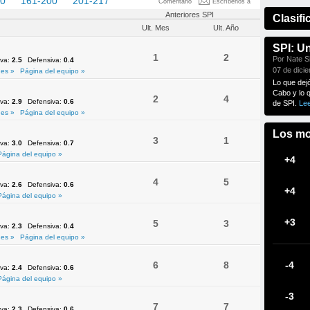
60
161-200
201-217
Comentario
Escríbenos a
Anteriores SPI
Clasifi
Ult. Mes
Ult. Año
SPI: U
1
2
Por Nate Si
iva:
2.5
Defensiva:
0.4
07 de dici
es »
Página del equipo »
Lo que dej
Cabo y lo 
2
4
iva:
2.9
Defensiva:
0.6
de SPI.
Le
es »
Página del equipo »
Los mo
3
1
iva:
3.0
Defensiva:
0.7
Página del equipo »
+4
4
5
iva:
2.6
Defensiva:
0.6
+4
Página del equipo »
+3
5
3
iva:
2.3
Defensiva:
0.4
es »
Página del equipo »
6
8
-4
iva:
2.4
Defensiva:
0.6
Página del equipo »
-3
7
7
iva:
2.3
Defensiva:
0.6