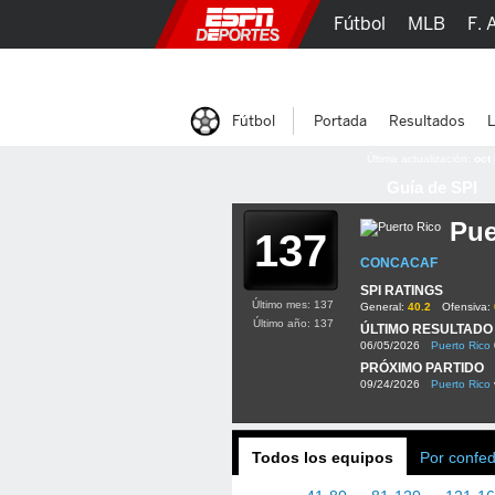
Fútbol
MLB
F. 
Lucha Libre
Olím
Fútbol
Portada
Resultados
L
Última actualización:
oct
Guía de SPI
Pue
137
CONCACAF
SPI RATINGS
Último mes: 137
General:
40.2
Ofensiva:
Último año: 137
ÚLTIMO RESULTADO
06/05/2026
Puerto Rico
PRÓXIMO PARTIDO
09/24/2026
Puerto Rico
Todos los equipos
Por confe