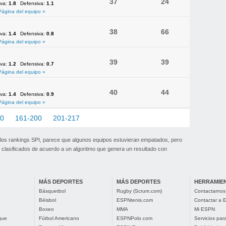
37
24
iva:
1.8
Defensiva:
1.1
Página del equipo »
38
66
iva:
1.4
Defensiva:
0.8
Página del equipo »
39
39
iva:
1.2
Defensiva:
0.7
Página del equipo »
40
44
iva:
1.4
Defensiva:
0.9
Página del equipo »
60
161-200
201-217
 los rankings SPI, parece que algunos equipos estuvieran empatados, pero
clasificados de acuerdo a un algoritmo que genera un resultado con
MÁS DEPORTES
MÁS DEPORTES
HERRAMIE
Básquetbol
Rugby (Scrum.com)
Contactarnos
Béisbol
ESPNtenis.com
Contactar a
Boxeo
MMA
Mi ESPN
gue
Fútbol Americano
ESPNPolo.com
Servicios pa