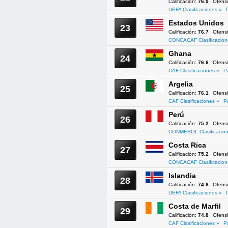
Calificación:
76.9
Ofens
UEFA Clasificaciones »
Estados Unidos
23
Calificación:
76.7
Ofens
CONCACAF Clasificacion
Ghana
24
Calificación:
76.6
Ofens
CAF Clasificaciones »
P
Argelia
25
Calificación:
76.1
Ofens
CAF Clasificaciones »
P
Perú
26
Calificación:
75.2
Ofens
CONMEBOL Clasificacion
Costa Rica
27
Calificación:
75.2
Ofens
CONCACAF Clasificacion
Islandia
28
Calificación:
74.8
Ofens
UEFA Clasificaciones »
Costa de Marfil
29
Calificación:
74.8
Ofens
CAF Clasificaciones »
P