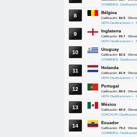
CONMEBOL Clasificacion
Bélgica
8
Calificación:
84.0
Ofens
UEFA Clasificaciones »
Inglaterra
9
Calificación:
83.7
Ofens
UEFA Clasificaciones »
Uruguay
10
Calificación:
82.6
Ofens
CONMEBOL Clasificacion
Holanda
11
Calificación:
81.9
Ofens
UEFA Clasificaciones »
Portugal
12
Calificación:
80.0
Ofens
UEFA Clasificaciones »
México
13
Calificación:
80.0
Ofens
CONCACAF Clasificacion
Ecuador
14
Calificación:
79.2
Ofens
CONMEBOL Clasificacion