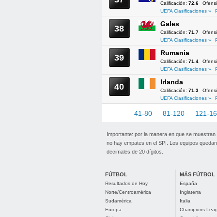
Calificación:
72.6
Ofens
UEFA Clasificaciones »
Gales
38
Calificación:
71.7
Ofens
UEFA Clasificaciones »
Rumania
39
Calificación:
71.4
Ofens
UEFA Clasificaciones »
Irlanda
40
Calificación:
71.3
Ofens
UEFA Clasificaciones »
1-40
41-80
81-120
121-1
Importante: por la manera en que se muestran
no hay empates en el SPI. Los equipos quedan 
decimales de 20 dígitos.
FÚTBOL
MÁS FÚTBOL
Resultados de Hoy
España
Norte/Centroamérica
Inglaterra
Sudamérica
Italia
Europa
Champions Lea