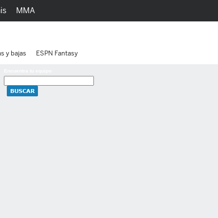
is
MMA
h
Juegos
Ediciones
as y bajas
ESPN Fantasy
Encuentra tu equipo