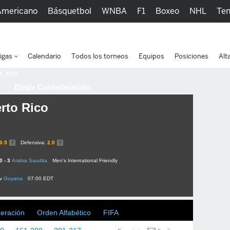
Americano
Básquetbol
WNBA
F1
Boxeo
NHL
Ten
picos
Más Deportes
Watc
igas
Calendario
Todos los torneos
Equipos
Posiciones
Alt
 8, 2015
Elegir Confederación
rto Rico
0.5
Defensiva:
2.0
0 - 3
Arabia Saudita
Men's International Friendly
v
Guyana
07:00 EDT
deración
Orden Alfabético
FIFA