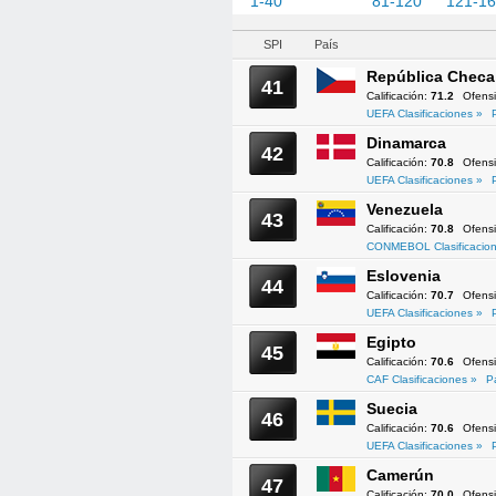
1-40
41-80
81-120
121-1
SPI
País
República Checa
41
Calificación:
71.2
Ofens
UEFA Clasificaciones »
Dinamarca
42
Calificación:
70.8
Ofens
UEFA Clasificaciones »
Venezuela
43
Calificación:
70.8
Ofens
CONMEBOL Clasificacion
Eslovenia
44
Calificación:
70.7
Ofens
UEFA Clasificaciones »
Egipto
45
Calificación:
70.6
Ofens
CAF Clasificaciones »
P
Suecia
46
Calificación:
70.6
Ofens
UEFA Clasificaciones »
Camerún
47
Calificación:
70.0
Ofens