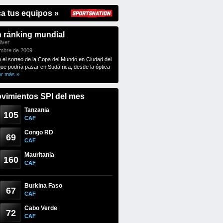
ca tus equipos »
n ránking mundial
lver
embre de 2009
ó el sorteo de la Copa del Mundo en Ciudad del
que podría pasar en Sudáfrica, desde la óptica
er más »
vimientos SPI del mes
Tanzania
105
CAF
Congo RD
69
CAF
Mauritania
160
CAF
Burkina Faso
67
CAF
Cabo Verde
72
CAF