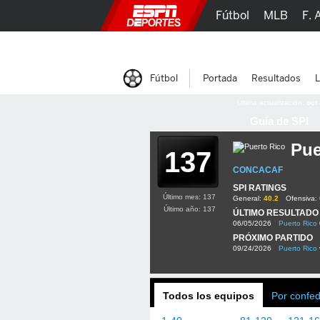
Fútbol
MLB
F. 
Lucha Libre
Olím
Fútbol
Portada
Resultados
L
Última actualización:
oct
Guía de SPI
Pue
137
CONCACAF
SPI RATINGS
Último mes: 137
General:
40.2
Ofensiva:
Último año: 137
ÚLTIMO RESULTADO
06/05/2026
Puerto Rico
PRÓXIMO PARTIDO
09/24/2026
Puerto Rico
Todos los equipos
Por confe