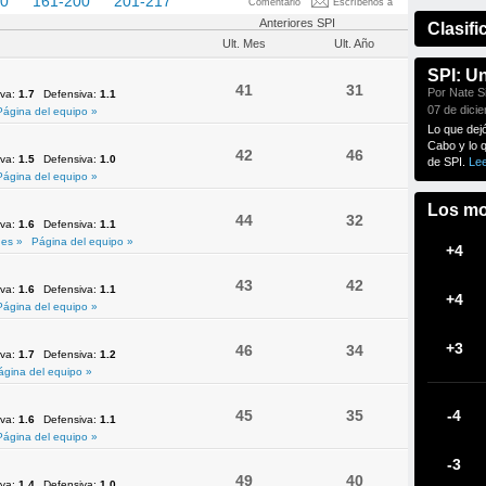
60
161-200
201-217
Comentario
Escríbenos a
Anteriores SPI
Clasifi
Ult. Mes
Ult. Año
SPI: U
41
31
Por Nate Si
iva:
1.7
Defensiva:
1.1
07 de dici
Página del equipo »
Lo que dej
Cabo y lo 
42
46
iva:
1.5
Defensiva:
1.0
de SPI.
Le
Página del equipo »
Los mo
44
32
iva:
1.6
Defensiva:
1.1
es »
Página del equipo »
+4
43
42
iva:
1.6
Defensiva:
1.1
+4
Página del equipo »
+3
46
34
iva:
1.7
Defensiva:
1.2
ágina del equipo »
45
35
-4
iva:
1.6
Defensiva:
1.1
Página del equipo »
-3
49
40
iva:
1.4
Defensiva:
1.0