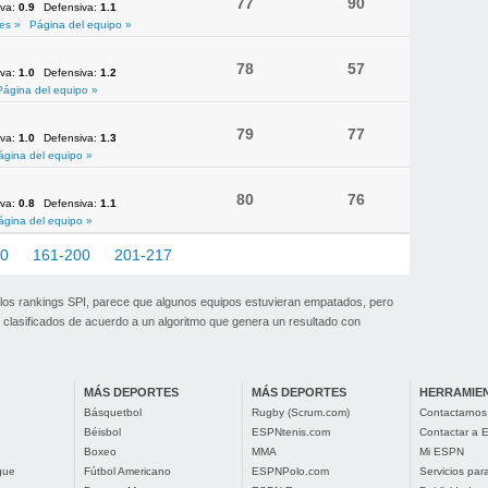
77
90
iva:
0.9
Defensiva:
1.1
es »
Página del equipo »
78
57
iva:
1.0
Defensiva:
1.2
Página del equipo »
79
77
iva:
1.0
Defensiva:
1.3
ágina del equipo »
80
76
iva:
0.8
Defensiva:
1.1
ágina del equipo »
60
161-200
201-217
 los rankings SPI, parece que algunos equipos estuvieran empatados, pero
clasificados de acuerdo a un algoritmo que genera un resultado con
MÁS DEPORTES
MÁS DEPORTES
HERRAMIE
Básquetbol
Rugby (Scrum.com)
Contactarnos
Béisbol
ESPNtenis.com
Contactar a
Boxeo
MMA
Mi ESPN
gue
Fútbol Americano
ESPNPolo.com
Servicios pa