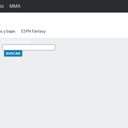
is
MMA
h
Juegos
Ediciones
as y bajas
ESPN Fantasy
Encuentra tu equipo