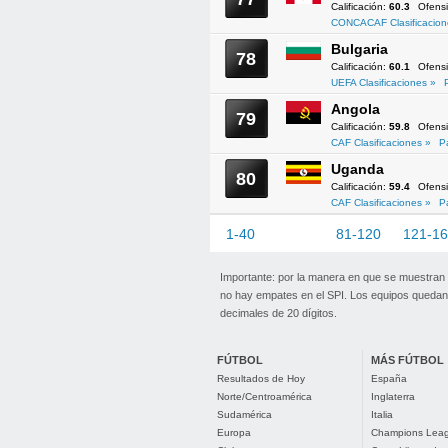
Calificación:
60.3
Ofens
CONCACAF Clasificacion
Bulgaria
78
Calificación:
60.1
Ofens
UEFA Clasificaciones »
Angola
79
Calificación:
59.8
Ofens
CAF Clasificaciones »
P
Uganda
80
Calificación:
59.4
Ofens
CAF Clasificaciones »
P
1-40
41-80
81-120
121-1
Importante: por la manera en que se muestran
no hay empates en el SPI. Los equipos quedan 
decimales de 20 dígitos.
FÚTBOL
MÁS FÚTBOL
Resultados de Hoy
España
Norte/Centroamérica
Inglaterra
Sudamérica
Italia
Europa
Champions Lea