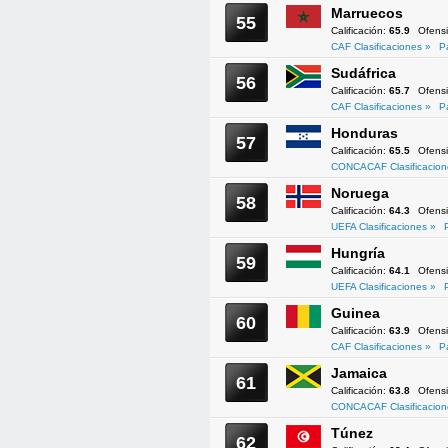
Marruecos
55
Calificación:
65.9
Ofens
CAF Clasificaciones »
P
Sudáfrica
56
Calificación:
65.7
Ofens
CAF Clasificaciones »
P
Honduras
57
Calificación:
65.5
Ofens
CONCACAF Clasificacion
Noruega
58
Calificación:
64.3
Ofens
UEFA Clasificaciones »
Hungría
59
Calificación:
64.1
Ofens
UEFA Clasificaciones »
Guinea
60
Calificación:
63.9
Ofens
CAF Clasificaciones »
P
Jamaica
61
Calificación:
63.8
Ofens
CONCACAF Clasificacion
Túnez
62