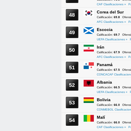
CAF Clasificaciones »
P
Corea del Sur
48
Calificación:
69.8
Ofens
AFC Clasificaciones »
P
Escocia
49
Calificación:
69.7
Ofens
UEFA Clasificaciones »
Irán
50
Calificación:
67.9
Ofens
AFC Clasificaciones »
P
Panamá
51
Calificación:
67.5
Ofens
CONCACAF Clasificacion
Albania
52
Calificación:
66.5
Ofens
UEFA Clasificaciones »
Bolivia
53
Calificación:
66.0
Ofens
CONMEBOL Clasificacion
Malí
54
Calificación:
66.0
Ofens
CAF Clasificaciones »
P