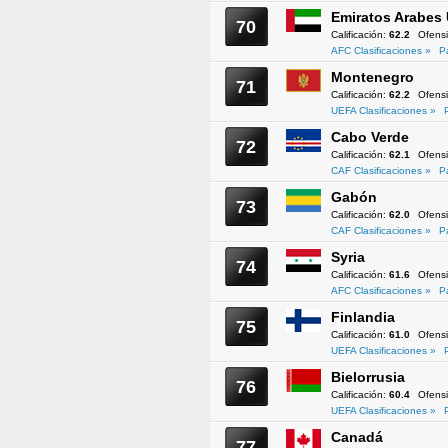
Emiratos Arabes
70
Calificación:
62.2
Ofens
AFC Clasificaciones »
P
Montenegro
71
Calificación:
62.2
Ofens
UEFA Clasificaciones »
Cabo Verde
72
Calificación:
62.1
Ofens
CAF Clasificaciones »
P
Gabón
73
Calificación:
62.0
Ofens
CAF Clasificaciones »
P
Syria
74
Calificación:
61.6
Ofens
AFC Clasificaciones »
P
Finlandia
75
Calificación:
61.0
Ofens
UEFA Clasificaciones »
Bielorrusia
76
Calificación:
60.4
Ofens
UEFA Clasificaciones »
Canadá
77