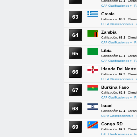
Calificación:
63.4
Ofens
CAF Clasificaciones »
P
Grecia
63
Calificación:
63.2
Ofens
UEFA Clasificaciones »
Zambia
64
Calificación:
63.2
Ofens
CAF Clasificaciones »
P
Libia
65
Calificación:
63.1
Ofens
CAF Clasificaciones »
P
Irlanda Del Norte
66
Calificación:
62.9
Ofens
UEFA Clasificaciones »
Burkina Faso
67
Calificación:
62.9
Ofens
CAF Clasificaciones »
P
Israel
68
Calificación:
62.4
Ofens
UEFA Clasificaciones »
Congo RD
69
Calificación:
62.2
Ofens
CAF Clasificaciones »
P