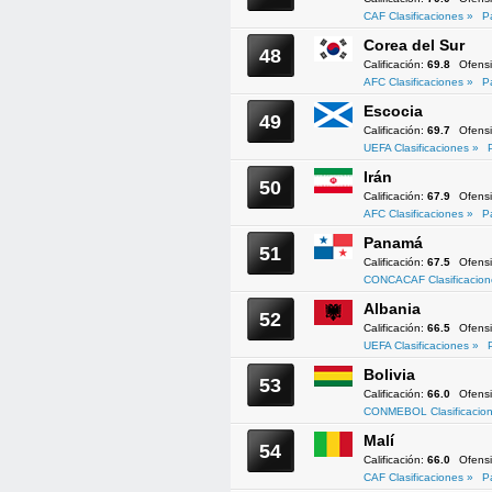
CAF Clasificaciones »
P
Corea del Sur
48
Calificación:
69.8
Ofens
AFC Clasificaciones »
P
Escocia
49
Calificación:
69.7
Ofens
UEFA Clasificaciones »
Irán
50
Calificación:
67.9
Ofens
AFC Clasificaciones »
P
Panamá
51
Calificación:
67.5
Ofens
CONCACAF Clasificacion
Albania
52
Calificación:
66.5
Ofens
UEFA Clasificaciones »
Bolivia
53
Calificación:
66.0
Ofens
CONMEBOL Clasificacion
Malí
54
Calificación:
66.0
Ofens
CAF Clasificaciones »
P