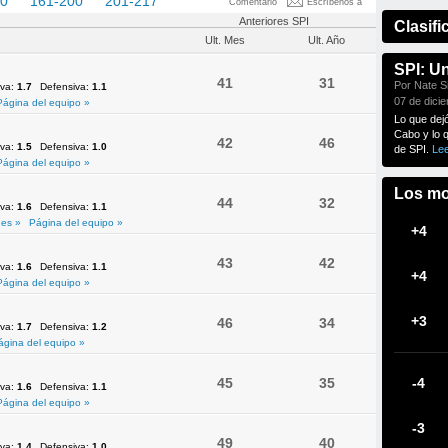
60
161-200
201-217
Comentario
Escríbenos a
Anteriores SPI
Clasifi
Ult. Mes
Ult. Año
SPI: U
41
31
Por Nate Si
iva:
1.7
Defensiva:
1.1
07 de dici
Página del equipo »
Lo que dej
Cabo y lo 
42
46
iva:
1.5
Defensiva:
1.0
de SPI.
Le
Página del equipo »
Los mo
44
32
iva:
1.6
Defensiva:
1.1
es »
Página del equipo »
+4
43
42
iva:
1.6
Defensiva:
1.1
+4
Página del equipo »
+3
46
34
iva:
1.7
Defensiva:
1.2
ágina del equipo »
45
35
-4
iva:
1.6
Defensiva:
1.1
Página del equipo »
-3
49
40
iva:
1.4
Defensiva:
1.0