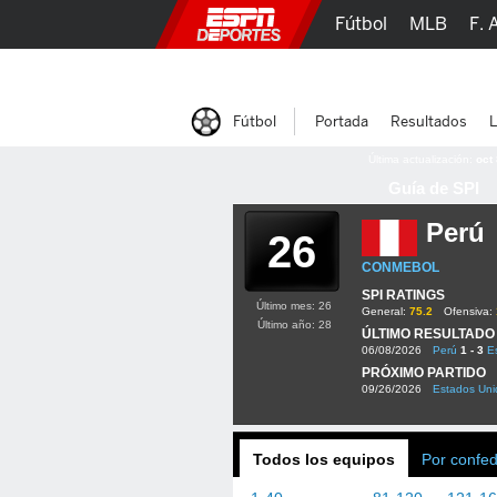
Fútbol
MLB
F. 
Lucha Libre
Olím
Fútbol
Portada
Resultados
L
Última actualización:
oct
Guía de SPI
Perú
26
CONMEBOL
SPI RATINGS
Último mes: 26
General:
75.2
Ofensiva:
Último año: 28
ÚLTIMO RESULTADO
06/08/2026
Perú
1 - 3
E
PRÓXIMO PARTIDO
09/26/2026
Estados Uni
Todos los equipos
Por confe