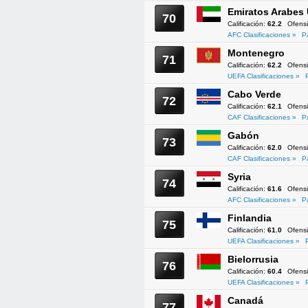
Emiratos Arabes
70
Calificación:
62.2
Ofens
AFC Clasificaciones »
P
Montenegro
71
Calificación:
62.2
Ofens
UEFA Clasificaciones »
Cabo Verde
72
Calificación:
62.1
Ofens
CAF Clasificaciones »
P
Gabón
73
Calificación:
62.0
Ofens
CAF Clasificaciones »
P
Syria
74
Calificación:
61.6
Ofens
AFC Clasificaciones »
P
Finlandia
75
Calificación:
61.0
Ofens
UEFA Clasificaciones »
Bielorrusia
76
Calificación:
60.4
Ofens
UEFA Clasificaciones »
Canadá
77