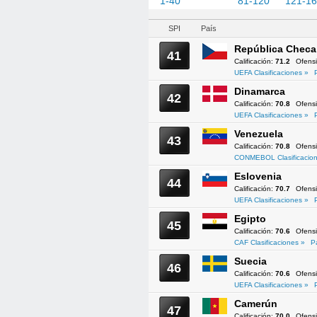
1-40
41-80
81-120
121-1
SPI
País
República Checa
41
Calificación:
71.2
Ofens
UEFA Clasificaciones »
Dinamarca
42
Calificación:
70.8
Ofens
UEFA Clasificaciones »
Venezuela
43
Calificación:
70.8
Ofens
CONMEBOL Clasificacion
Eslovenia
44
Calificación:
70.7
Ofens
UEFA Clasificaciones »
Egipto
45
Calificación:
70.6
Ofens
CAF Clasificaciones »
P
Suecia
46
Calificación:
70.6
Ofens
UEFA Clasificaciones »
Camerún
47
Calificación:
70.0
Ofens