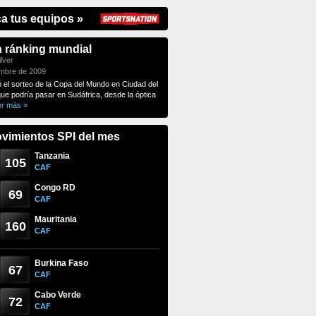
ca tus equipos »
n ránking mundial
lver
embre de 2009
ó el sorteo de la Copa del Mundo en Ciudad del
que podría pasar en Sudáfrica, desde la óptica
er más »
vimientos SPI del mes
Tanzania
105
CAF
Congo RD
69
CAF
Mauritania
160
CAF
Burkina Faso
67
CAF
Cabo Verde
72
CAF