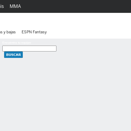
is
MMA
h
Juegos
Ediciones
as y bajas
ESPN Fantasy
Encuentra tu equipo