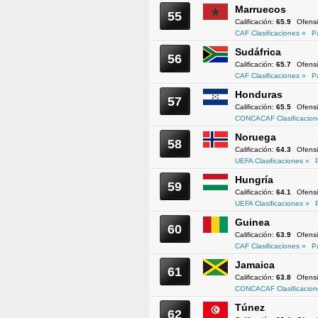
Marruecos
55
Calificación:
65.9
Ofens
CAF Clasificaciones »
P
Sudáfrica
56
Calificación:
65.7
Ofens
CAF Clasificaciones »
P
Honduras
57
Calificación:
65.5
Ofens
CONCACAF Clasificacion
Noruega
58
Calificación:
64.3
Ofens
UEFA Clasificaciones »
Hungría
59
Calificación:
64.1
Ofens
UEFA Clasificaciones »
Guinea
60
Calificación:
63.9
Ofens
CAF Clasificaciones »
P
Jamaica
61
Calificación:
63.8
Ofens
CONCACAF Clasificacion
Túnez
62