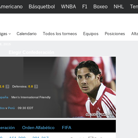
Americano
Básquetbol
WNBA
F1
Boxeo
NHL
Ten
picos
Más Deportes
Watc
igas
Calendario
Todos los torneos
Equipos
Posiciones
Alt
 8, 2015
Elegir Confederación
1.6
Defensiva:
0.8
spaña
Men's International Friendly
dos
v
Perú
09:30 EDT
deración
Orden Alfabético
FIFA