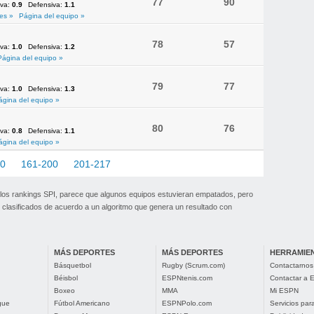
77
90
iva:
0.9
Defensiva:
1.1
es »
Página del equipo »
78
57
iva:
1.0
Defensiva:
1.2
Página del equipo »
79
77
iva:
1.0
Defensiva:
1.3
ágina del equipo »
80
76
iva:
0.8
Defensiva:
1.1
ágina del equipo »
60
161-200
201-217
 los rankings SPI, parece que algunos equipos estuvieran empatados, pero
clasificados de acuerdo a un algoritmo que genera un resultado con
MÁS DEPORTES
MÁS DEPORTES
HERRAMIE
Básquetbol
Rugby (Scrum.com)
Contactarnos
Béisbol
ESPNtenis.com
Contactar a
Boxeo
MMA
Mi ESPN
gue
Fútbol Americano
ESPNPolo.com
Servicios pa