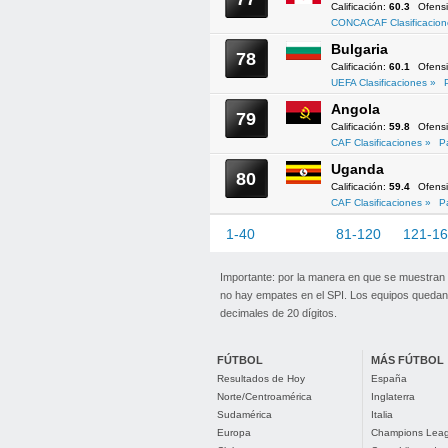
Calificación:
60.3
Ofens
CONCACAF Clasificacion
Bulgaria
78
Calificación:
60.1
Ofens
UEFA Clasificaciones »
Angola
79
Calificación:
59.8
Ofens
CAF Clasificaciones »
P
Uganda
80
Calificación:
59.4
Ofens
CAF Clasificaciones »
P
1-40
41-80
81-120
121-1
Importante: por la manera en que se muestran
no hay empates en el SPI. Los equipos quedan 
decimales de 20 dígitos.
FÚTBOL
MÁS FÚTBOL
Resultados de Hoy
España
Norte/Centroamérica
Inglaterra
Sudamérica
Italia
Europa
Champions Lea