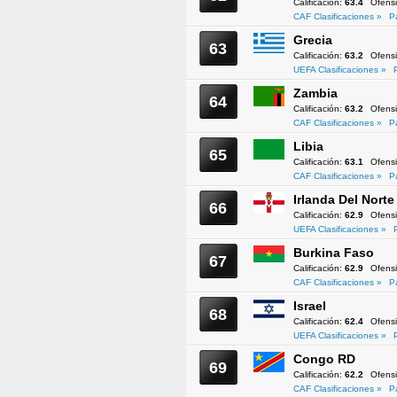
Calificación:
63.4
Ofens
CAF Clasificaciones »
P
Grecia
63
Calificación:
63.2
Ofens
UEFA Clasificaciones »
Zambia
64
Calificación:
63.2
Ofens
CAF Clasificaciones »
P
Libia
65
Calificación:
63.1
Ofens
CAF Clasificaciones »
P
Irlanda Del Norte
66
Calificación:
62.9
Ofens
UEFA Clasificaciones »
Burkina Faso
67
Calificación:
62.9
Ofens
CAF Clasificaciones »
P
Israel
68
Calificación:
62.4
Ofens
UEFA Clasificaciones »
Congo RD
69
Calificación:
62.2
Ofens
CAF Clasificaciones »
P