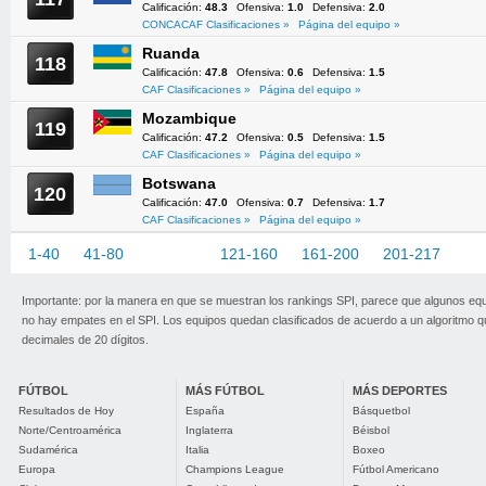
Calificación:
48.3
Ofensiva:
1.0
Defensiva:
2.0
CONCACAF Clasificaciones »
Página del equipo »
Ruanda
118
Calificación:
47.8
Ofensiva:
0.6
Defensiva:
1.5
CAF Clasificaciones »
Página del equipo »
Mozambique
119
Calificación:
47.2
Ofensiva:
0.5
Defensiva:
1.5
CAF Clasificaciones »
Página del equipo »
Botswana
120
Calificación:
47.0
Ofensiva:
0.7
Defensiva:
1.7
CAF Clasificaciones »
Página del equipo »
1-40
41-80
81-120
121-160
161-200
201-217
Importante: por la manera en que se muestran los rankings SPI, parece que algunos eq
no hay empates en el SPI. Los equipos quedan clasificados de acuerdo a un algoritmo 
decimales de 20 dígitos.
FÚTBOL
MÁS FÚTBOL
MÁS DEPORTES
Resultados de Hoy
España
Básquetbol
Norte/Centroamérica
Inglaterra
Béisbol
Sudamérica
Italia
Boxeo
Europa
Champions League
Fútbol Americano