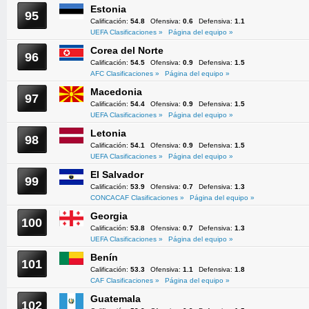
Estonia
95
Calificación:
54.8
Ofensiva:
0.6
Defensiva:
1.1
UEFA Clasificaciones »
Página del equipo »
Corea del Norte
96
Calificación:
54.5
Ofensiva:
0.9
Defensiva:
1.5
AFC Clasificaciones »
Página del equipo »
Macedonia
97
Calificación:
54.4
Ofensiva:
0.9
Defensiva:
1.5
UEFA Clasificaciones »
Página del equipo »
Letonia
98
Calificación:
54.1
Ofensiva:
0.9
Defensiva:
1.5
UEFA Clasificaciones »
Página del equipo »
El Salvador
99
Calificación:
53.9
Ofensiva:
0.7
Defensiva:
1.3
CONCACAF Clasificaciones »
Página del equipo »
Georgia
100
Calificación:
53.8
Ofensiva:
0.7
Defensiva:
1.3
UEFA Clasificaciones »
Página del equipo »
Benín
101
Calificación:
53.3
Ofensiva:
1.1
Defensiva:
1.8
CAF Clasificaciones »
Página del equipo »
Guatemala
102