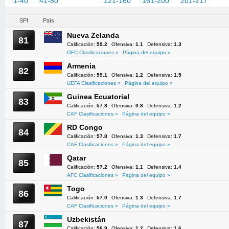
1-40
41-80
81-120
121-160
161-200
201-217
SPI
País
Nueva Zelanda
81
Calificación:
59.2
Ofensiva:
1.1
Defensiva:
1.3
OFC Clasificaciones »
Página del equipo »
Armenia
82
Calificación:
59.1
Ofensiva:
1.2
Defensiva:
1.5
UEFA Clasificaciones »
Página del equipo »
Guinea Ecuatorial
83
Calificación:
57.8
Ofensiva:
0.8
Defensiva:
1.2
CAF Clasificaciones »
Página del equipo »
RD Congo
84
Calificación:
57.8
Ofensiva:
1.3
Defensiva:
1.7
CAF Clasificaciones »
Página del equipo »
Qatar
85
Calificación:
57.2
Ofensiva:
1.1
Defensiva:
1.4
AFC Clasificaciones »
Página del equipo »
Togo
86
Calificación:
57.0
Ofensiva:
1.3
Defensiva:
1.7
CAF Clasificaciones »
Página del equipo »
Uzbekistán
87
Calificación:
56.9
Ofensiva:
1.2
Defensiva:
1.6