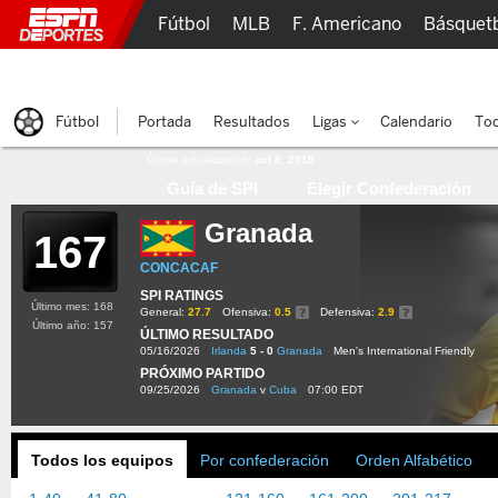
Fútbol
MLB
F. Americano
Básquet
Lucha Libre
Olímpicos
Más Deportes
Fútbol
Portada
Resultados
Ligas
Calendario
Tod
Última actualización:
oct 8, 2015
Guía de SPI
Elegir Confederación
Granada
167
CONCACAF
SPI RATINGS
Último mes: 168
General:
27.7
Ofensiva:
0.5
Defensiva:
2.9
Último año: 157
ÚLTIMO RESULTADO
05/16/2026
Irlanda
5 - 0
Granada
Men's International Friendly
PRÓXIMO PARTIDO
09/25/2026
Granada
v
Cuba
07:00 EDT
Todos los equipos
Por confederación
Orden Alfabético