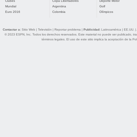
Clubes
Copa Libertadores
Deporte Motor
Mundial
Argentina
Golf
Euro 2016
Colombia
Olímpicos
Contactar a:
Sitio Web
|
Televisión
|
Reportar problema
|
Publicidad:
Latinoamérica
|
EE.UU.
|
© 2023 ESPN, Inc. Todos los derechos reservados. Este material no puede ser publicado, trans
términos legales
. El uso de este sitio implica la aceptación de la
Pol