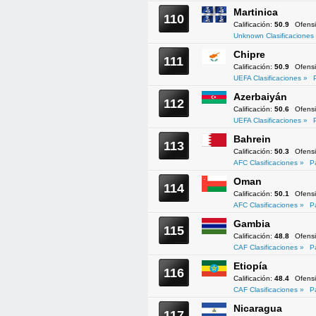
Martinica
110
Calificación:
50.9
Ofens
Unknown Clasificaciones
Chipre
111
Calificación:
50.9
Ofens
UEFA Clasificaciones »
Azerbaiyán
112
Calificación:
50.6
Ofens
UEFA Clasificaciones »
Bahrein
113
Calificación:
50.3
Ofens
AFC Clasificaciones »
P
Oman
114
Calificación:
50.1
Ofens
AFC Clasificaciones »
P
Gambia
115
Calificación:
48.8
Ofens
CAF Clasificaciones »
P
Etiopía
116
Calificación:
48.4
Ofens
CAF Clasificaciones »
P
Nicaragua
117