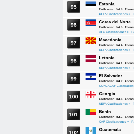
Estonia
95
Calificación:
54.8
Ofens
UEFA Clasificaciones »
Corea del Norte
96
Calificación:
54.5
Ofens
AFC Clasificaciones »
P
Macedonia
97
Calificación:
54.4
Ofens
UEFA Clasificaciones »
Letonia
98
Calificación:
54.1
Ofens
UEFA Clasificaciones »
El Salvador
99
Calificación:
53.9
Ofens
CONCACAF Clasificacion
Georgia
100
Calificación:
53.8
Ofens
UEFA Clasificaciones »
Benín
101
Calificación:
53.3
Ofens
CAF Clasificaciones »
P
Guatemala
102