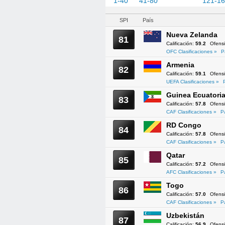
1-40
41-80
81-120
121-1
SPI
País
Nueva Zelanda
81
Calificación:
59.2
Ofens
OFC Clasificaciones »
P
Armenia
82
Calificación:
59.1
Ofens
UEFA Clasificaciones »
Guinea Ecuatoria
83
Calificación:
57.8
Ofens
CAF Clasificaciones »
P
RD Congo
84
Calificación:
57.8
Ofens
CAF Clasificaciones »
P
Qatar
85
Calificación:
57.2
Ofens
AFC Clasificaciones »
P
Togo
86
Calificación:
57.0
Ofens
CAF Clasificaciones »
P
Uzbekistán
87
Calificación:
56.9
Ofens