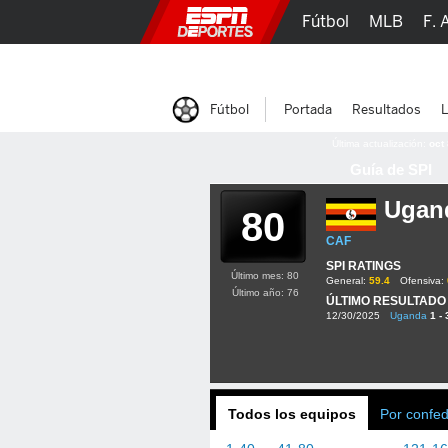
Fútbol
MLB
F. 
Lucha Libre
Olím
Fútbol
Portada
Resultados
L
Última actualización:
oct
Guía de SPI
Ugan
80
CAF
SPI RATINGS
Último mes: 80
General:
59.4
Ofensiva:
Último año: 76
ÚLTIMO RESULTADO
12/30/2025
Uganda
1 - 
Todos los equipos
Por confe