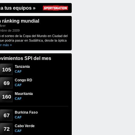
ca tus equipos »
n ránking mundial
lver
embre de 2009
ó el sorteo de la Copa del Mundo en Ciudad del
que podría pasar en Sudáfrica, desde la óptica
er más »
vimientos SPI del mes
Tanzania
105
CAF
Congo RD
69
CAF
Mauritania
160
CAF
Burkina Faso
67
CAF
Cabo Verde
72
CAF