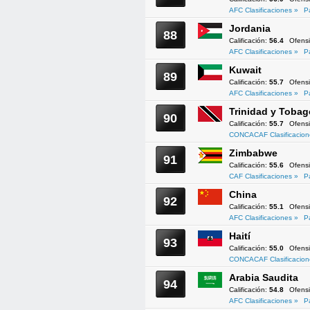
AFC Clasificaciones »
P
Jordania
88
Calificación:
56.4
Ofens
AFC Clasificaciones »
P
Kuwait
89
Calificación:
55.7
Ofens
AFC Clasificaciones »
P
Trinidad y Tobag
90
Calificación:
55.7
Ofens
CONCACAF Clasificacion
Zimbabwe
91
Calificación:
55.6
Ofens
CAF Clasificaciones »
P
China
92
Calificación:
55.1
Ofens
AFC Clasificaciones »
P
Haití
93
Calificación:
55.0
Ofens
CONCACAF Clasificacion
Arabia Saudita
94
Calificación:
54.8
Ofens
AFC Clasificaciones »
P