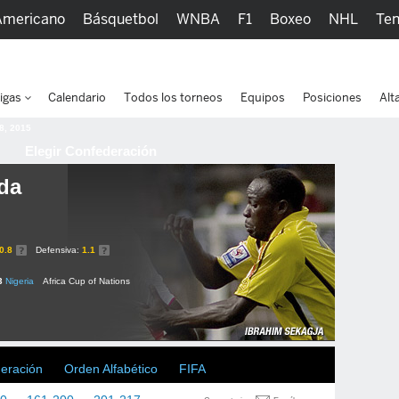
Americano
Básquetbol
WNBA
F1
Boxeo
NHL
Ten
picos
Más Deportes
Watc
igas
Calendario
Todos los torneos
Equipos
Posiciones
Alt
 8, 2015
Elegir Confederación
da
0.8
Defensiva:
1.1
3
Nigeria
Africa Cup of Nations
deración
Orden Alfabético
FIFA