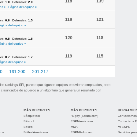
118
139
iva:
1.0
Defensiva:
2.0
es »
Página del equipo »
116
121
iva:
0.6
Defensiva:
1.5
ágina del equipo »
120
118
iva:
0.5
Defensiva:
1.5
ágina del equipo »
119
115
iva:
0.7
Defensiva:
1.7
ágina del equipo »
60
161-200
201-217
 los rankings SPI, parece que algunos equipos estuvieran empatados, pero
clasificados de acuerdo a un algoritmo que genera un resultado con
MÁS DEPORTES
MÁS DEPORTES
HERRAMIE
Básquetbol
Rugby (Scrum.com)
Contactarnos
Béisbol
ESPNtenis.com
Contactar a
Boxeo
MMA
Mi ESPN
gue
Fútbol Americano
ESPNPolo.com
Servicios pa