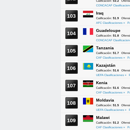
Calificación:
53.2
Ofens
CONCACAF Clasificacion
Iraq
103
Calificación:
51.9
Ofens
AFC Clasificaciones »
P
Guadeloupe
104
Calificación:
51.8
Ofens
CONCACAF Clasificacion
Tanzania
105
Calificación:
51.7
Ofens
CAF Clasificaciones »
P
Kazajstán
106
Calificación:
51.6
Ofens
UEFA Clasificaciones »
Kenia
107
Calificación:
51.6
Ofens
CAF Clasificaciones »
P
Moldavia
108
Calificación:
51.5
Ofens
UEFA Clasificaciones »
Malawi
109
Calificación:
51.2
Ofens
CAF Clasificaciones »
P