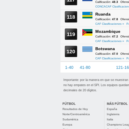
Calificación:
48.3
Ofens
CONCACAF Clasificacion
Ruanda
118
Calificación:
47.8
Ofens
CAF Clasificaciones »
P
Mozambique
119
Calificación:
47.2
Ofens
CAF Clasificaciones »
P
Botswana
120
Calificación:
47.0
Ofens
CAF Clasificaciones »
P
1-40
41-80
81-120
121-1
Importante: por la manera en que se muestran
no hay empates en el SPI. Los equipos quedan 
decimales de 20 dígitos.
FÚTBOL
MÁS FÚTBOL
Resultados de Hoy
España
Norte/Centroamérica
Inglaterra
Sudamérica
Italia
Europa
Champions Lea