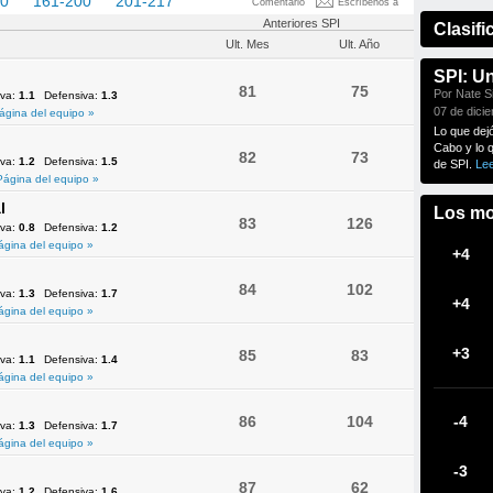
60
161-200
201-217
Comentario
Escríbenos a
Anteriores SPI
Clasifi
Ult. Mes
Ult. Año
SPI: U
81
75
Por Nate Si
iva:
1.1
Defensiva:
1.3
07 de dici
ágina del equipo »
Lo que dej
Cabo y lo 
82
73
iva:
1.2
Defensiva:
1.5
de SPI.
Le
Página del equipo »
l
Los mo
83
126
iva:
0.8
Defensiva:
1.2
ágina del equipo »
+4
84
102
iva:
1.3
Defensiva:
1.7
+4
ágina del equipo »
+3
85
83
iva:
1.1
Defensiva:
1.4
ágina del equipo »
86
104
-4
iva:
1.3
Defensiva:
1.7
ágina del equipo »
-3
87
62
iva:
1.2
Defensiva:
1.6