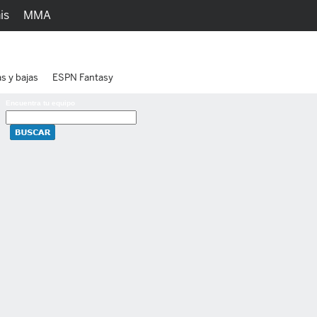
is
MMA
h
Juegos
Ediciones
as y bajas
ESPN Fantasy
Encuentra tu equipo