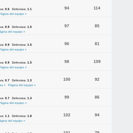
94
114
iva:
0.6
Defensiva:
1.1
Página del equipo »
97
85
iva:
0.9
Defensiva:
1.5
ágina del equipo »
96
81
iva:
0.9
Defensiva:
1.5
Página del equipo »
98
109
iva:
0.9
Defensiva:
1.5
Página del equipo »
100
92
iva:
0.7
Defensiva:
1.3
es »
Página del equipo »
99
86
iva:
0.7
Defensiva:
1.3
Página del equipo »
102
94
iva:
1.1
Defensiva:
1.8
ágina del equipo »
101
79