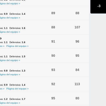
ágina del equipo »
-3
89
88
iva:
0.9
Defensiva:
1.4
ágina del equipo »
88
107
iva:
1.1
Defensiva:
1.6
ágina del equipo »
o
91
96
iva:
1.1
Defensiva:
1.6
es »
Página del equipo »
90
95
iva:
1.1
Defensiva:
1.5
ágina del equipo »
93
84
iva:
0.8
Defensiva:
1.3
ágina del equipo »
92
113
iva:
0.9
Defensiva:
1.4
es »
Página del equipo »
95
80
iva:
1.2
Defensiva:
1.7
ágina del equipo »