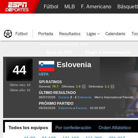
Fútbol
MLB
F. Americano
Básquet
Lucha Libre
Olímpicos
Más Deportes
Fútbol
Portada
Resultados
Ligas
Calendario
Tod
Última actualización:
oct 8, 2015
Guía de SPI
Elegir Confederación
Eslovenia
44
UEFA
SPI RATINGS
Último mes: 43
General:
70.7
Ofensiva:
1.6
Defensiva:
1.1
Último año: 42
ÚLTIMO RESULTADO
06/07/2026
Croacia
2 - 1
Eslovenia
Men's International Friendly
PRÓXIMO PARTIDO
09/26/2026
Eslovenia
v
Escocia
02:00 EDT
Todos los equipos
Por confederación
Orden Alfabético