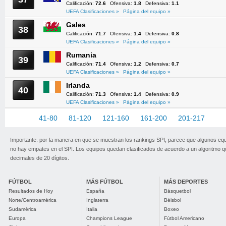
Calificación:
72.6
Ofensiva:
1.8
Defensiva:
1.1
UEFA Clasificaciones »
Página del equipo »
Gales
38
Calificación:
71.7
Ofensiva:
1.4
Defensiva:
0.8
UEFA Clasificaciones »
Página del equipo »
Rumania
39
Calificación:
71.4
Ofensiva:
1.2
Defensiva:
0.7
UEFA Clasificaciones »
Página del equipo »
Irlanda
40
Calificación:
71.3
Ofensiva:
1.4
Defensiva:
0.9
UEFA Clasificaciones »
Página del equipo »
1-40
41-80
81-120
121-160
161-200
201-217
Importante: por la manera en que se muestran los rankings SPI, parece que algunos eq
no hay empates en el SPI. Los equipos quedan clasificados de acuerdo a un algoritmo 
decimales de 20 dígitos.
FÚTBOL
MÁS FÚTBOL
MÁS DEPORTES
Resultados de Hoy
España
Básquetbol
Norte/Centroamérica
Inglaterra
Béisbol
Sudamérica
Italia
Boxeo
Europa
Champions League
Fútbol Americano