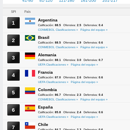
1-40
41-80
81-120
121-160
161-200
201-217
SPI
País
Argentina
1
Calificación:
88.5
Ofensiva:
2.5
Defensiva:
0.4
CONMEBOL Clasificaciones »
Página del equipo »
Brasil
2
Calificación:
88.5
Ofensiva:
2.9
Defensiva:
0.6
CONMEBOL Clasificaciones »
Página del equipo »
Alemania
3
Calificación:
88.1
Ofensiva:
3.0
Defensiva:
0.7
UEFA Clasificaciones »
Página del equipo »
Francia
4
Calificación:
87.0
Ofensiva:
2.6
Defensiva:
0.6
UEFA Clasificaciones »
Página del equipo »
Colombia
5
Calificación:
86.7
Ofensiva:
2.3
Defensiva:
0.4
CONMEBOL Clasificaciones »
Página del equipo »
España
6
Calificación:
85.8
Ofensiva:
2.4
Defensiva:
0.6
UEFA Clasificaciones »
Página del equipo »
Chile
7
Calificación:
84.7
Ofensiva:
2.3
Defensiva:
0.6