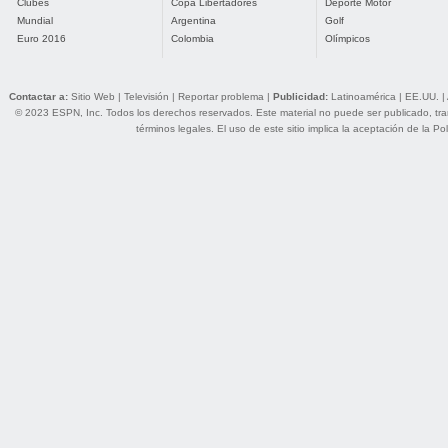
Clubes
Copa Libertadores
Deporte Motor
Mundial
Argentina
Golf
Euro 2016
Colombia
Olímpicos
Contactar a:
Sitio Web
|
Televisión
|
Reportar problema
|
Publicidad:
Latinoamérica
|
EE.UU.
|
© 2023 ESPN, Inc. Todos los derechos reservados. Este material no puede ser publicado, trans
términos legales
. El uso de este sitio implica la aceptación de la
Pol