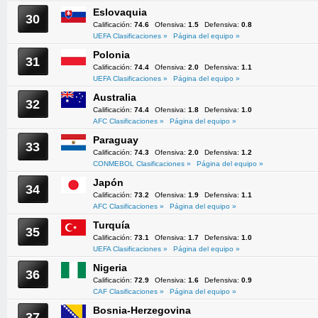
Eslovaquia
30
Calificación:
74.6
Ofensiva:
1.5
Defensiva:
0.8
UEFA Clasificaciones »
Página del equipo »
Polonia
31
Calificación:
74.4
Ofensiva:
2.0
Defensiva:
1.1
UEFA Clasificaciones »
Página del equipo »
Australia
32
Calificación:
74.4
Ofensiva:
1.8
Defensiva:
1.0
AFC Clasificaciones »
Página del equipo »
Paraguay
33
Calificación:
74.3
Ofensiva:
2.0
Defensiva:
1.2
CONMEBOL Clasificaciones »
Página del equipo »
Japón
34
Calificación:
73.2
Ofensiva:
1.9
Defensiva:
1.1
AFC Clasificaciones »
Página del equipo »
Turquía
35
Calificación:
73.1
Ofensiva:
1.7
Defensiva:
1.0
UEFA Clasificaciones »
Página del equipo »
Nigeria
36
Calificación:
72.9
Ofensiva:
1.6
Defensiva:
0.9
CAF Clasificaciones »
Página del equipo »
Bosnia-Herzegovina
37