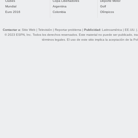
Clubes
Copa Libertadores
Deporte Motor
Mundial
Argentina
Golf
Euro 2016
Colombia
Olímpicos
Contactar a:
Sitio Web
|
Televisión
|
Reportar problema
|
Publicidad:
Latinoamérica
|
EE.UU.
|
© 2023 ESPN, Inc. Todos los derechos reservados. Este material no puede ser publicado, trans
términos legales
. El uso de este sitio implica la aceptación de la
Pol