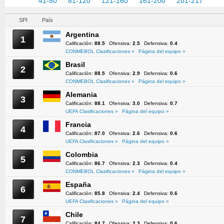
1-40
41-80
81-120
121-160
161-200
201-217
SPI
País
Argentina
1
Calificación:
88.5
Ofensiva:
2.5
Defensiva:
0.4
CONMEBOL Clasificaciones »
Página del equipo »
Brasil
2
Calificación:
88.5
Ofensiva:
2.9
Defensiva:
0.6
CONMEBOL Clasificaciones »
Página del equipo »
Alemania
3
Calificación:
88.1
Ofensiva:
3.0
Defensiva:
0.7
UEFA Clasificaciones »
Página del equipo »
Francia
4
Calificación:
87.0
Ofensiva:
2.6
Defensiva:
0.6
UEFA Clasificaciones »
Página del equipo »
Colombia
5
Calificación:
86.7
Ofensiva:
2.3
Defensiva:
0.4
CONMEBOL Clasificaciones »
Página del equipo »
España
6
Calificación:
85.8
Ofensiva:
2.4
Defensiva:
0.6
UEFA Clasificaciones »
Página del equipo »
Chile
7
Calificación:
84.7
Ofensiva:
2.3
Defensiva:
0.6