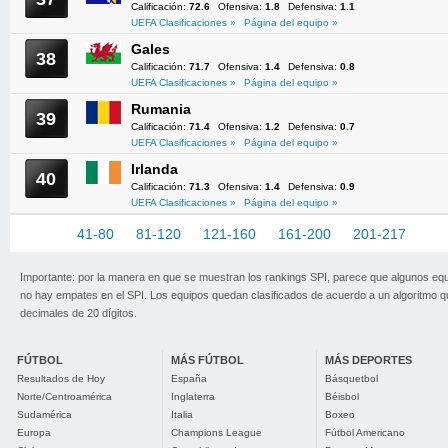
Calificación:
72.6
Ofensiva:
1.8
Defensiva:
1.1
UEFA Clasificaciones »
Página del equipo »
Gales
38
Calificación:
71.7
Ofensiva:
1.4
Defensiva:
0.8
UEFA Clasificaciones »
Página del equipo »
Rumania
39
Calificación:
71.4
Ofensiva:
1.2
Defensiva:
0.7
UEFA Clasificaciones »
Página del equipo »
Irlanda
40
Calificación:
71.3
Ofensiva:
1.4
Defensiva:
0.9
UEFA Clasificaciones »
Página del equipo »
1-40
41-80
81-120
121-160
161-200
201-217
Importante: por la manera en que se muestran los rankings SPI, parece que algunos eq
no hay empates en el SPI. Los equipos quedan clasificados de acuerdo a un algoritmo 
decimales de 20 dígitos.
FÚTBOL
MÁS FÚTBOL
MÁS DEPORTES
Resultados de Hoy
España
Básquetbol
Norte/Centroamérica
Inglaterra
Béisbol
Sudamérica
Italia
Boxeo
Europa
Champions League
Fútbol Americano