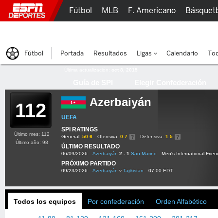
Fútbol
MLB
F. Americano
Básquet
Lucha Libre
Olímpicos
Más Deportes
Fútbol
Portada
Resultados
Ligas
Calendario
Tod
Última actualización:
oct 8, 2015
Guía de SPI
Elegir Confederación
Azerbaiyán
112
UEFA
SPI RATINGS
Último mes: 112
General:
50.6
Ofensiva:
0.7
Defensiva:
1.5
Último año: 98
ÚLTIMO RESULTADO
06/09/2026
Azerbaiyán
2 - 1
San Marino
Men's International Frien
PRÓXIMO PARTIDO
09/23/2026
Azerbaiyán
v
Tajikistan
07:00 EDT
Todos los equipos
Por confederación
Orden Alfabético