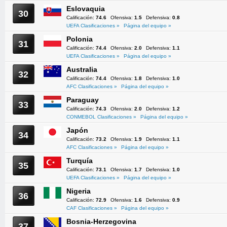
Eslovaquia
30
Calificación:
74.6
Ofensiva:
1.5
Defensiva:
0.8
UEFA Clasificaciones »
Página del equipo »
Polonia
31
Calificación:
74.4
Ofensiva:
2.0
Defensiva:
1.1
UEFA Clasificaciones »
Página del equipo »
Australia
32
Calificación:
74.4
Ofensiva:
1.8
Defensiva:
1.0
AFC Clasificaciones »
Página del equipo »
Paraguay
33
Calificación:
74.3
Ofensiva:
2.0
Defensiva:
1.2
CONMEBOL Clasificaciones »
Página del equipo »
Japón
34
Calificación:
73.2
Ofensiva:
1.9
Defensiva:
1.1
AFC Clasificaciones »
Página del equipo »
Turquía
35
Calificación:
73.1
Ofensiva:
1.7
Defensiva:
1.0
UEFA Clasificaciones »
Página del equipo »
Nigeria
36
Calificación:
72.9
Ofensiva:
1.6
Defensiva:
0.9
CAF Clasificaciones »
Página del equipo »
Bosnia-Herzegovina
37