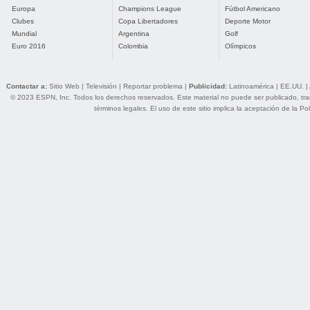
Europa
Champions League
Fútbol Americano
Clubes
Copa Libertadores
Deporte Motor
Mundial
Argentina
Golf
Euro 2016
Colombia
Olímpicos
Contactar a:
Sitio Web
|
Televisión
|
Reportar problema
|
Publicidad:
Latinoamérica
|
EE.UU.
|
© 2023 ESPN, Inc. Todos los derechos reservados. Este material no puede ser publicado, trans
términos legales
. El uso de este sitio implica la aceptación de la
Pol