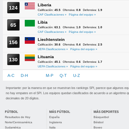
Liberia
124
Calificación:
45.5
Ofensiva:
0.8
Defensiva:
1.9
CAF Clasificaciones »
Página del equipo »
Libia
65
Calificación:
63.1
Ofensiva:
1.0
Defensiva:
1.0
CAF Clasificaciones »
Página del equipo »
Liechtenstein
156
Calificación:
30.6
Ofensiva:
0.4
Defensiva:
2.5
UEFA Clasificaciones »
Página del equipo »
Lituania
130
Calificación:
45.1
Ofensiva:
0.6
Defensiva:
1.7
UEFA Clasificaciones »
Página del equipo »
A-C
D-H
I-L
M-P
Q-T
U-Z
Importante: por la manera en que se muestran los rankings SPI, parece que algunos eq
no hay empates en el SPI. Los equipos quedan clasificados de acuerdo a un algoritmo 
decimales de 20 dígitos.
FÚTBOL
MÁS FÚTBOL
MÁS DEPORTES
Resultados de Hoy
España
Básquetbol
Norte/Centroamérica
Inglaterra
Béisbol
Sudamérica
Italia
Boxeo