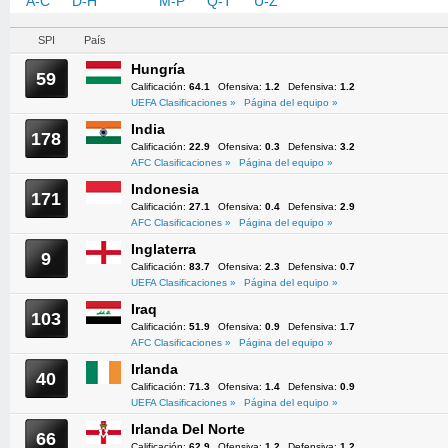
A-C
D-H
I-L
M-P
Q-T
U-Z
SPI
País
Hungría
59
Calificación:
64.1
Ofensiva:
1.2
Defensiva:
1.2
UEFA Clasificaciones »
Página del equipo »
India
178
Calificación:
22.9
Ofensiva:
0.3
Defensiva:
3.2
AFC Clasificaciones »
Página del equipo »
Indonesia
171
Calificación:
27.1
Ofensiva:
0.4
Defensiva:
2.9
AFC Clasificaciones »
Página del equipo »
Inglaterra
9
Calificación:
83.7
Ofensiva:
2.3
Defensiva:
0.7
UEFA Clasificaciones »
Página del equipo »
Iraq
103
Calificación:
51.9
Ofensiva:
0.9
Defensiva:
1.7
AFC Clasificaciones »
Página del equipo »
Irlanda
40
Calificación:
71.3
Ofensiva:
1.4
Defensiva:
0.9
UEFA Clasificaciones »
Página del equipo »
Irlanda Del Norte
66
Calificación:
62.9
Ofensiva:
1.2
Defensiva:
1.2