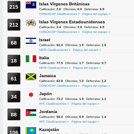
Islas Vírgenes Británicas
215
Calificación:
2.0
Ofensiva:
0.0
Defensiva:
6.9
CONCACAF Clasificaciones »
Página del equipo »
Islas Vírgenes Estadounidenses
212
Calificación:
3.4
Ofensiva:
0.0
Defensiva:
6.5
CONCACAF Clasificaciones »
Página del equipo »
Israel
68
Calificación:
62.4
Ofensiva:
1.5
Defensiva:
1.5
UEFA Clasificaciones »
Página del equipo »
Italia
18
Calificación:
77.5
Ofensiva:
1.7
Defensiva:
0.7
UEFA Clasificaciones »
Página del equipo »
Jamaica
61
Calificación:
63.8
Ofensiva:
1.2
Defensiva:
1.2
CONCACAF Clasificaciones »
Página del equipo »
Japón
34
Calificación:
73.2
Ofensiva:
1.9
Defensiva:
1.1
AFC Clasificaciones »
Página del equipo »
Jordania
88
Calificación:
56.4
Ofensiva:
0.9
Defensiva:
1.4
AFC Clasificaciones »
Página del equipo »
Kazajstán
106