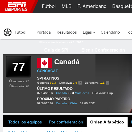
Fútbol
MLB
F. Americano
Básquet
Lucha Libre
Olímpicos
Más Deportes
Fútbol
Portada
Resultados
Ligas
Calendario
Tod
Última actualización:
oct 8, 2015
Guía de SPI
Elegir Confederación
Canadá
77
CONCACAF
SPI RATINGS
Último mes: 77
General:
60.3
Ofensiva:
0.9
Defensiva:
1.1
Último año: 90
ÚLTIMO RESULTADO
07/04/2026
Canadá
0 - 3
Marruecos
FIFA World Cup
PRÓXIMO PARTIDO
09/26/2026
Canadá
v
Chile
07:00 EDT
Todos los equipos
Por confederación
Orden Alfabético