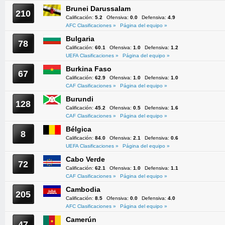
Brunei Darussalam
210
Calificación:
5.2
Ofensiva:
0.0
Defensiva:
4.9
AFC Clasificaciones »
Página del equipo »
Bulgaria
78
Calificación:
60.1
Ofensiva:
1.0
Defensiva:
1.2
UEFA Clasificaciones »
Página del equipo »
Burkina Faso
67
Calificación:
62.9
Ofensiva:
1.0
Defensiva:
1.0
CAF Clasificaciones »
Página del equipo »
Burundi
128
Calificación:
45.2
Ofensiva:
0.5
Defensiva:
1.6
CAF Clasificaciones »
Página del equipo »
Bélgica
8
Calificación:
84.0
Ofensiva:
2.1
Defensiva:
0.6
UEFA Clasificaciones »
Página del equipo »
Cabo Verde
72
Calificación:
62.1
Ofensiva:
1.0
Defensiva:
1.1
CAF Clasificaciones »
Página del equipo »
Cambodia
205
Calificación:
8.5
Ofensiva:
0.0
Defensiva:
4.0
AFC Clasificaciones »
Página del equipo »
Camerún
47