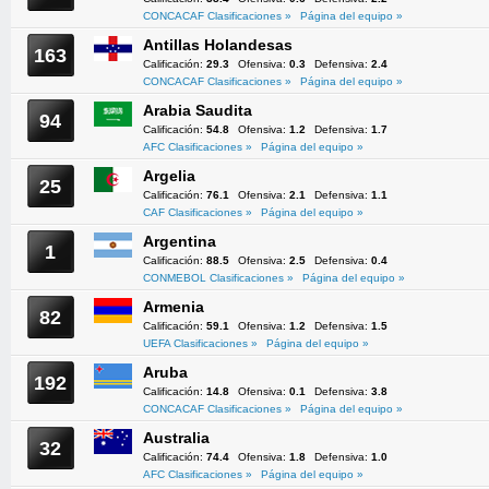
CONCACAF Clasificaciones »
Página del equipo »
Antillas Holandesas
163
Calificación:
29.3
Ofensiva:
0.3
Defensiva:
2.4
CONCACAF Clasificaciones »
Página del equipo »
Arabia Saudita
94
Calificación:
54.8
Ofensiva:
1.2
Defensiva:
1.7
AFC Clasificaciones »
Página del equipo »
Argelia
25
Calificación:
76.1
Ofensiva:
2.1
Defensiva:
1.1
CAF Clasificaciones »
Página del equipo »
Argentina
1
Calificación:
88.5
Ofensiva:
2.5
Defensiva:
0.4
CONMEBOL Clasificaciones »
Página del equipo »
Armenia
82
Calificación:
59.1
Ofensiva:
1.2
Defensiva:
1.5
UEFA Clasificaciones »
Página del equipo »
Aruba
192
Calificación:
14.8
Ofensiva:
0.1
Defensiva:
3.8
CONCACAF Clasificaciones »
Página del equipo »
Australia
32
Calificación:
74.4
Ofensiva:
1.8
Defensiva:
1.0
AFC Clasificaciones »
Página del equipo »