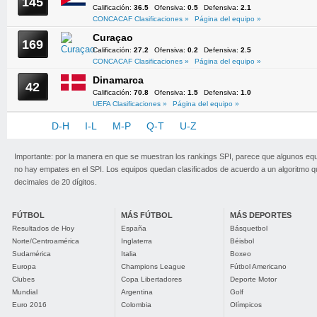
145
Calificación:
36.5
Ofensiva:
0.5
Defensiva:
2.1
CONCACAF Clasificaciones »
Página del equipo »
Curaçao
169
Calificación:
27.2
Ofensiva:
0.2
Defensiva:
2.5
CONCACAF Clasificaciones »
Página del equipo »
Dinamarca
42
Calificación:
70.8
Ofensiva:
1.5
Defensiva:
1.0
UEFA Clasificaciones »
Página del equipo »
A-C
D-H
I-L
M-P
Q-T
U-Z
Importante: por la manera en que se muestran los rankings SPI, parece que algunos eq
no hay empates en el SPI. Los equipos quedan clasificados de acuerdo a un algoritmo 
decimales de 20 dígitos.
FÚTBOL
MÁS FÚTBOL
MÁS DEPORTES
Resultados de Hoy
España
Básquetbol
Norte/Centroamérica
Inglaterra
Béisbol
Sudamérica
Italia
Boxeo
Europa
Champions League
Fútbol Americano
Clubes
Copa Libertadores
Deporte Motor
Mundial
Argentina
Golf
Euro 2016
Colombia
Olímpicos