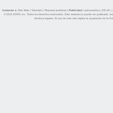
Contactar a:
Sitio Web
|
Televisión
|
Reportar problema
|
Publicidad:
Latinoamérica
|
EE.UU.
|
© 2023 ESPN, Inc. Todos los derechos reservados. Este material no puede ser publicado, trans
términos legales
. El uso de este sitio implica la aceptación de la
Pol