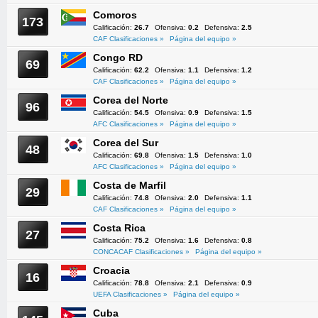
Comoros
173
Calificación:
26.7
Ofensiva:
0.2
Defensiva:
2.5
CAF Clasificaciones »
Página del equipo »
Congo RD
69
Calificación:
62.2
Ofensiva:
1.1
Defensiva:
1.2
CAF Clasificaciones »
Página del equipo »
Corea del Norte
96
Calificación:
54.5
Ofensiva:
0.9
Defensiva:
1.5
AFC Clasificaciones »
Página del equipo »
Corea del Sur
48
Calificación:
69.8
Ofensiva:
1.5
Defensiva:
1.0
AFC Clasificaciones »
Página del equipo »
Costa de Marfil
29
Calificación:
74.8
Ofensiva:
2.0
Defensiva:
1.1
CAF Clasificaciones »
Página del equipo »
Costa Rica
27
Calificación:
75.2
Ofensiva:
1.6
Defensiva:
0.8
CONCACAF Clasificaciones »
Página del equipo »
Croacia
16
Calificación:
78.8
Ofensiva:
2.1
Defensiva:
0.9
UEFA Clasificaciones »
Página del equipo »
Cuba