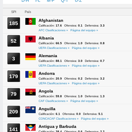
A-C
D-H
I-L
M-P
Q-T
U-Z
SPI
País
Afghanistan
185
Calificación:
17.6
Ofensiva:
0.1
Defensiva:
3.3
AFC Clasificaciones »
Página del equipo »
Albania
52
Calificación:
66.5
Ofensiva:
1.0
Defensiva:
0.8
UEFA Clasificaciones »
Página del equipo »
Alemania
3
Calificación:
88.1
Ofensiva:
3.0
Defensiva:
0.7
UEFA Clasificaciones »
Página del equipo »
Andorra
179
Calificación:
20.9
Ofensiva:
0.2
Defensiva:
3.2
UEFA Clasificaciones »
Página del equipo »
Angola
79
Calificación:
59.8
Ofensiva:
1.0
Defensiva:
1.3
CAF Clasificaciones »
Página del equipo »
Anguilla
209
Calificación:
6.1
Ofensiva:
0.0
Defensiva:
5.1
CONCACAF Clasificaciones »
Página del equipo »
Antigua y Barbuda
141
Calificación:
38.4
Ofensiva:
0.6
Defensiva:
2.2