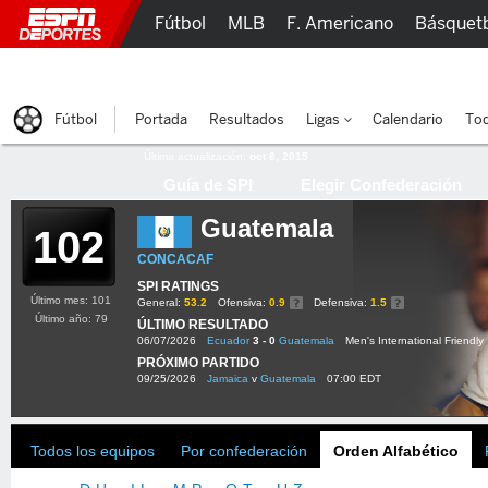
Fútbol
MLB
F. Americano
Básquet
Lucha Libre
Olímpicos
Más Deportes
Fútbol
Portada
Resultados
Ligas
Calendario
Tod
Última actualización:
oct 8, 2015
Guía de SPI
Elegir Confederación
Guatemala
102
CONCACAF
SPI RATINGS
Último mes: 101
General:
53.2
Ofensiva:
0.9
Defensiva:
1.5
Último año: 79
ÚLTIMO RESULTADO
06/07/2026
Ecuador
3 - 0
Guatemala
Men's International Friendly
PRÓXIMO PARTIDO
09/25/2026
Jamaica
v
Guatemala
07:00 EDT
Todos los equipos
Por confederación
Orden Alfabético