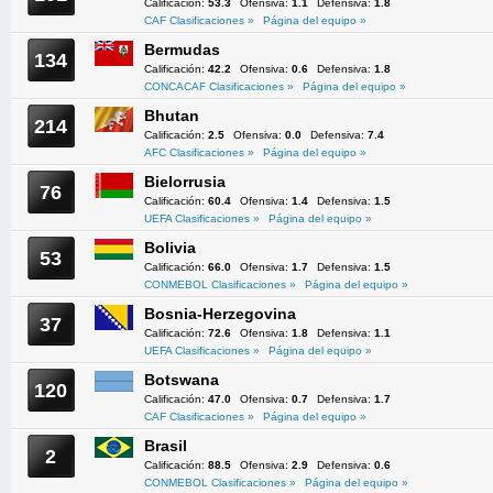
Calificación:
53.3
Ofensiva:
1.1
Defensiva:
1.8
CAF Clasificaciones »
Página del equipo »
Bermudas
134
Calificación:
42.2
Ofensiva:
0.6
Defensiva:
1.8
CONCACAF Clasificaciones »
Página del equipo »
Bhutan
214
Calificación:
2.5
Ofensiva:
0.0
Defensiva:
7.4
AFC Clasificaciones »
Página del equipo »
Bielorrusia
76
Calificación:
60.4
Ofensiva:
1.4
Defensiva:
1.5
UEFA Clasificaciones »
Página del equipo »
Bolivia
53
Calificación:
66.0
Ofensiva:
1.7
Defensiva:
1.5
CONMEBOL Clasificaciones »
Página del equipo »
Bosnia-Herzegovina
37
Calificación:
72.6
Ofensiva:
1.8
Defensiva:
1.1
UEFA Clasificaciones »
Página del equipo »
Botswana
120
Calificación:
47.0
Ofensiva:
0.7
Defensiva:
1.7
CAF Clasificaciones »
Página del equipo »
Brasil
2
Calificación:
88.5
Ofensiva:
2.9
Defensiva:
0.6
CONMEBOL Clasificaciones »
Página del equipo »