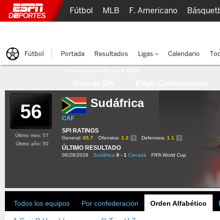
Fútbol
MLB
F. Americano
Básquet
Lucha Libre
Olímpicos
Más Deportes
Fútbol
Portada
Resultados
Ligas
Calendario
Tod
Última actualización:
oct 8, 2015
Guía de SPI
Elegir Confederación
Sudáfrica
56
CAF
SPI RATINGS
Último mes: 57
General:
65.7
Ofensiva:
1.2
Defensiva:
1.1
Último año: 50
ÚLTIMO RESULTADO
06/28/2026
Sudáfrica
0 - 1
Canadá
FIFA World Cup
Todos los equipos
Por confederación
Orden Alfabético