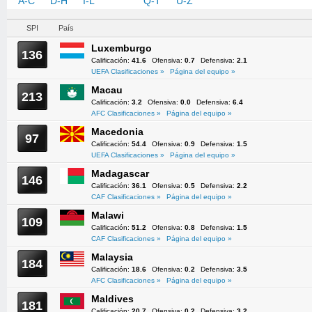
A-C
D-H
I-L
M-P
Q-T
U-Z
SPI
País
Luxemburgo
136
Calificación:
41.6
Ofensiva:
0.7
Defensiva:
2.1
UEFA Clasificaciones »
Página del equipo »
Macau
213
Calificación:
3.2
Ofensiva:
0.0
Defensiva:
6.4
AFC Clasificaciones »
Página del equipo »
Macedonia
97
Calificación:
54.4
Ofensiva:
0.9
Defensiva:
1.5
UEFA Clasificaciones »
Página del equipo »
Madagascar
146
Calificación:
36.1
Ofensiva:
0.5
Defensiva:
2.2
CAF Clasificaciones »
Página del equipo »
Malawi
109
Calificación:
51.2
Ofensiva:
0.8
Defensiva:
1.5
CAF Clasificaciones »
Página del equipo »
Malaysia
184
Calificación:
18.6
Ofensiva:
0.2
Defensiva:
3.5
AFC Clasificaciones »
Página del equipo »
Maldives
181
Calificación:
20.7
Ofensiva:
0.2
Defensiva:
3.2