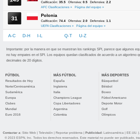
Calificación:
35.5
Ofensiva:
0.5
Defensiva:
2.2
AFC Clasificaciones »
Página del equipo »
Polonia
31
Calificación:
74.4
Ofensiva:
2.0
Defensiva:
1.1
UEFA Clasificaciones »
Página del equipo »
A-C
D-H
I-L
M-P
Q-T
U-Z
Importante: por la manera en que se muestran los rankings SPI, parece que algunos eq
no hay empates en el SPI. Los equipos quedan clasificados de acuerdo a un algoritmo 
decimales de 20 dígitos.
FÚTBOL
MÁS FÚTBOL
MÁS DEPORTES
Resultados de Hoy
España
Básquetbol
Norte/Centroamérica
Inglaterra
Béisbol
Sudamérica
Italia
Boxeo
Europa
Champions League
Fútbol Americano
Clubes
Copa Libertadores
Deporte Motor
Mundial
Argentina
Golf
Euro 2016
Colombia
Olímpicos
Contactar a:
Sitio Web
|
Televisión
|
Reportar problema
|
Publicidad:
Latinoamérica
|
EE.UU.
|
© 2023 ESPN, Inc. Todos los derechos reservados. Este material no puede ser publicado, trans