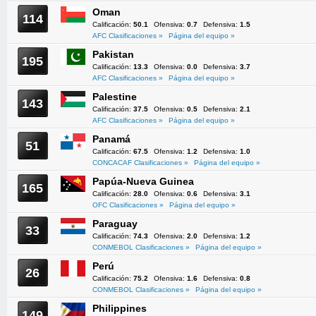
Oman
114
Calificación:
50.1
Ofensiva:
0.7
Defensiva:
1.5
AFC Clasificaciones »
Página del equipo »
Pakistan
195
Calificación:
13.3
Ofensiva:
0.0
Defensiva:
3.7
AFC Clasificaciones »
Página del equipo »
Palestine
143
Calificación:
37.5
Ofensiva:
0.5
Defensiva:
2.1
AFC Clasificaciones »
Página del equipo »
Panamá
51
Calificación:
67.5
Ofensiva:
1.2
Defensiva:
1.0
CONCACAF Clasificaciones »
Página del equipo »
Papúa-Nueva Guinea
165
Calificación:
28.0
Ofensiva:
0.6
Defensiva:
3.1
OFC Clasificaciones »
Página del equipo »
Paraguay
33
Calificación:
74.3
Ofensiva:
2.0
Defensiva:
1.2
CONMEBOL Clasificaciones »
Página del equipo »
Perú
26
Calificación:
75.2
Ofensiva:
1.6
Defensiva:
0.8
CONMEBOL Clasificaciones »
Página del equipo »
Philippines
149