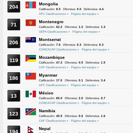
Mongolia
204
Calificación:
8.5
Ofensiva:
0.0
Defensiva:
4.4
AFC Clasificaciones »
Página del equipo »
Montenegro
71
Calificación:
62.2
Ofensiva:
1.2
Defensiva:
1.3
UEFA Clasificaciones »
Página del equipo »
Montserrat
206
Calificación:
7.6
Ofensiva:
0.3
Defensiva:
6.3
CONCACAF Clasificaciones »
Página del equipo »
Mozambique
119
Calificación:
47.2
Ofensiva:
0.5
Defensiva:
1.5
CAF Clasificaciones »
Página del equipo »
Myanmar
186
Calificación:
17.0
Ofensiva:
0.1
Defensiva:
3.4
AFC Clasificaciones »
Página del equipo »
México
13
Calificación:
80.0
Ofensiva:
2.0
Defensiva:
0.7
CONCACAF Clasificaciones »
Página del equipo »
Namibia
123
Calificación:
45.9
Ofensiva:
0.6
Defensiva:
1.6
CAF Clasificaciones »
Página del equipo »
Nepal
194