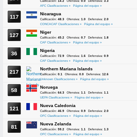
Calificación:
14.2
Ofensiva:
0.0
Defensiva:
3.3
AFC Clasificaciones »
Página del equipo »
Nicaragua
117
Calificación:
48.3
Ofensiva:
1.0
Defensiva:
2.0
CONCACAF Clasificaciones »
Página del equipo »
Niger
127
Calificación:
45.2
Ofensiva:
0.7
Defensiva:
1.8
CAF Clasificaciones »
Página del equipo »
Nigeria
36
Calificación:
72.9
Ofensiva:
1.6
Defensiva:
0.9
CAF Clasificaciones »
Página del equipo »
Northern Mariana Islands
217
Calificación:
0.1
Ofensiva:
0.0
Defensiva:
12.6
Unknown Clasificaciones »
Página del equipo »
Noruega
58
Calificación:
64.3
Ofensiva:
1.1
Defensiva:
1.1
UEFA Clasificaciones »
Página del equipo »
Nueva Caledonia
121
Calificación:
46.9
Ofensiva:
0.9
Defensiva:
2.0
OFC Clasificaciones »
Página del equipo »
Nueva Zelanda
81
Calificación:
59.2
Ofensiva:
1.1
Defensiva:
1.3
OFC Clasificaciones »
Página del equipo »