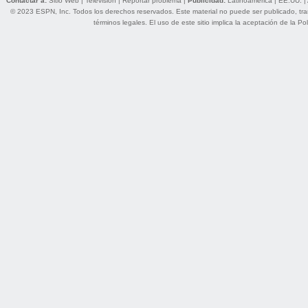
Contactar a:
Sitio Web
|
Televisión
|
Reportar problema
|
Publicidad:
Latinoamérica
|
EE.UU.
|
© 2023 ESPN, Inc. Todos los derechos reservados. Este material no puede ser publicado, trans
términos legales
. El uso de este sitio implica la aceptación de la
Pol