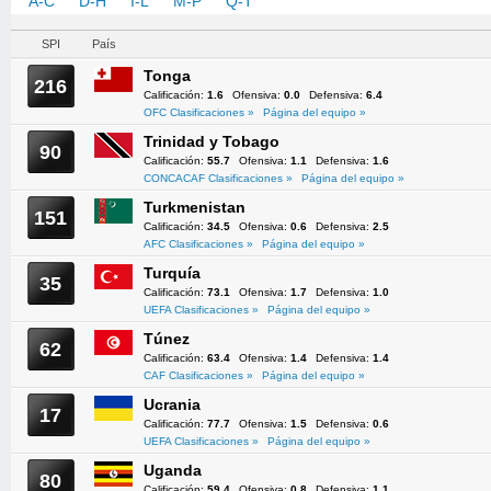
A-C
D-H
I-L
M-P
Q-T
U-Z
SPI
País
Tonga
216
Calificación:
1.6
Ofensiva:
0.0
Defensiva:
6.4
OFC Clasificaciones »
Página del equipo »
Trinidad y Tobago
90
Calificación:
55.7
Ofensiva:
1.1
Defensiva:
1.6
CONCACAF Clasificaciones »
Página del equipo »
Turkmenistan
151
Calificación:
34.5
Ofensiva:
0.6
Defensiva:
2.5
AFC Clasificaciones »
Página del equipo »
Turquía
35
Calificación:
73.1
Ofensiva:
1.7
Defensiva:
1.0
UEFA Clasificaciones »
Página del equipo »
Túnez
62
Calificación:
63.4
Ofensiva:
1.4
Defensiva:
1.4
CAF Clasificaciones »
Página del equipo »
Ucrania
17
Calificación:
77.7
Ofensiva:
1.5
Defensiva:
0.6
UEFA Clasificaciones »
Página del equipo »
Uganda
80
Calificación:
59.4
Ofensiva:
0.8
Defensiva:
1.1