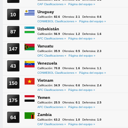
CAF Clasificaciones »
Página del equipo »
Uruguay
10
Calificación:
82.6
Ofensiva:
2.1
Defensiva:
0.6
CONMEBOL Clasificaciones »
Página del equipo »
Uzbekistán
87
Calificación:
56.9
Ofensiva:
1.2
Defensiva:
1.6
AFC Clasificaciones »
Página del equipo »
Vanuatu
147
Calificación:
35.9
Ofensiva:
0.5
Defensiva:
2.3
OFC Clasificaciones »
Página del equipo »
Venezuela
43
Calificación:
70.8
Ofensiva:
1.6
Defensiva:
1.1
CONMEBOL Clasificaciones »
Página del equipo »
Vietnam
150
Calificación:
34.9
Ofensiva:
0.6
Defensiva:
2.4
AFC Clasificaciones »
Página del equipo »
Yemen
175
Calificación:
25.5
Ofensiva:
0.1
Defensiva:
2.5
AFC Clasificaciones »
Página del equipo »
Zambia
64
Calificación:
63.2
Ofensiva:
1.0
Defensiva:
1.0
CAF Clasificaciones »
Página del equipo »