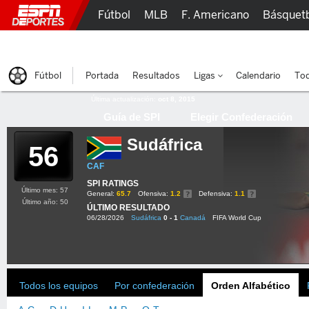
Fútbol
MLB
F. Americano
Básquet
Lucha Libre
Olímpicos
Más Deportes
Fútbol
Portada
Resultados
Ligas
Calendario
Tod
Última actualización:
oct 8, 2015
Guía de SPI
Elegir Confederación
Sudáfrica
56
CAF
SPI RATINGS
Último mes: 57
General:
65.7
Ofensiva:
1.2
Defensiva:
1.1
Último año: 50
ÚLTIMO RESULTADO
06/28/2026
Sudáfrica
0 - 1
Canadá
FIFA World Cup
Todos los equipos
Por confederación
Orden Alfabético