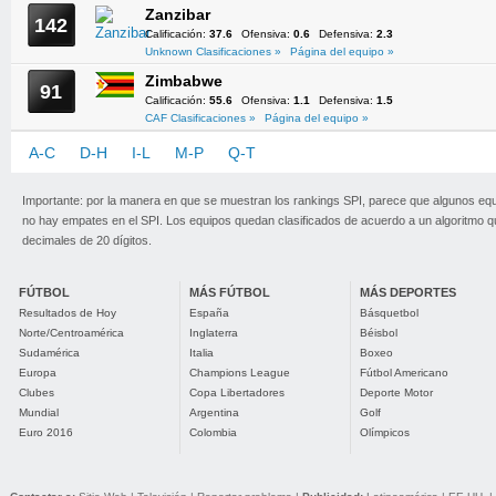
Zanzibar
142
Calificación:
37.6
Ofensiva:
0.6
Defensiva:
2.3
Unknown Clasificaciones »
Página del equipo »
Zimbabwe
91
Calificación:
55.6
Ofensiva:
1.1
Defensiva:
1.5
CAF Clasificaciones »
Página del equipo »
A-C
D-H
I-L
M-P
Q-T
U-Z
Importante: por la manera en que se muestran los rankings SPI, parece que algunos eq
no hay empates en el SPI. Los equipos quedan clasificados de acuerdo a un algoritmo 
decimales de 20 dígitos.
FÚTBOL
MÁS FÚTBOL
MÁS DEPORTES
Resultados de Hoy
España
Básquetbol
Norte/Centroamérica
Inglaterra
Béisbol
Sudamérica
Italia
Boxeo
Europa
Champions League
Fútbol Americano
Clubes
Copa Libertadores
Deporte Motor
Mundial
Argentina
Golf
Euro 2016
Colombia
Olímpicos