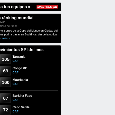
ca tus equipos »
n ránking mundial
lver
embre de 2009
ó el sorteo de la Copa del Mundo en Ciudad del
que podría pasar en Sudáfrica, desde la óptica
er más »
vimientos SPI del mes
Tanzania
105
CAF
Congo RD
69
CAF
Mauritania
160
CAF
Burkina Faso
67
CAF
Cabo Verde
72
CAF