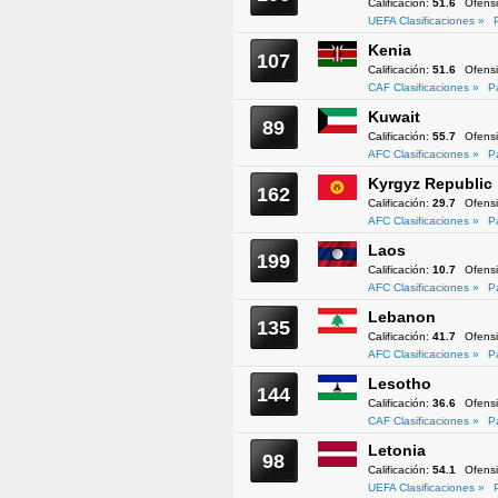
Calificación:
51.6
Ofens
UEFA Clasificaciones »
Kenia
107
Calificación:
51.6
Ofens
CAF Clasificaciones »
P
Kuwait
89
Calificación:
55.7
Ofens
AFC Clasificaciones »
P
Kyrgyz Republic
162
Calificación:
29.7
Ofens
AFC Clasificaciones »
P
Laos
199
Calificación:
10.7
Ofens
AFC Clasificaciones »
P
Lebanon
135
Calificación:
41.7
Ofens
AFC Clasificaciones »
P
Lesotho
144
Calificación:
36.6
Ofens
CAF Clasificaciones »
P
Letonia
98
Calificación:
54.1
Ofens
UEFA Clasificaciones »