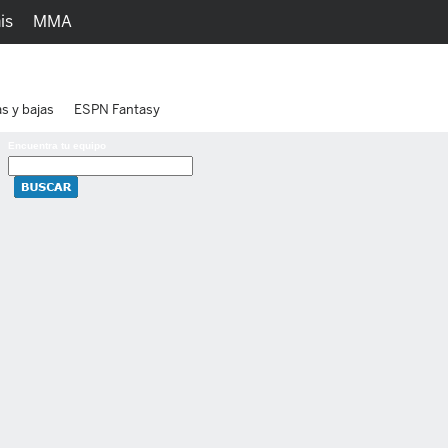
is
MMA
h
Juegos
Ediciones
as y bajas
ESPN Fantasy
Encuentra tu equipo