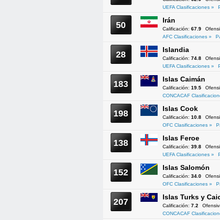
UEFA Clasificaciones »
Irán
50
Calificación:
67.9
Ofens
AFC Clasificaciones »
P
Islandia
28
Calificación:
74.8
Ofens
UEFA Clasificaciones »
Islas Caimán
183
Calificación:
19.5
Ofens
CONCACAF Clasificacion
Islas Cook
198
Calificación:
10.8
Ofens
OFC Clasificaciones »
P
Islas Feroe
138
Calificación:
39.8
Ofens
UEFA Clasificaciones »
Islas Salomón
152
Calificación:
34.0
Ofens
OFC Clasificaciones »
P
Islas Turks y Cai
207
Calificación:
7.2
Ofensi
CONCACAF Clasificacion