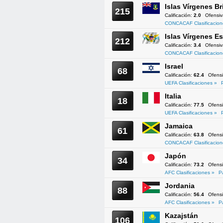
Islas Vírgenes Br
215
Calificación:
2.0
Ofensi
CONCACAF Clasificacion
Islas Vírgenes 
212
Calificación:
3.4
Ofensi
CONCACAF Clasificacion
Israel
68
Calificación:
62.4
Ofens
UEFA Clasificaciones »
Italia
18
Calificación:
77.5
Ofens
UEFA Clasificaciones »
Jamaica
61
Calificación:
63.8
Ofens
CONCACAF Clasificacion
Japón
34
Calificación:
73.2
Ofens
AFC Clasificaciones »
P
Jordania
88
Calificación:
56.4
Ofens
AFC Clasificaciones »
P
Kazajstán
106