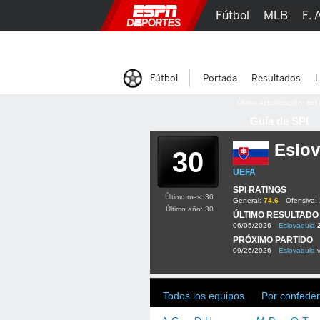
Fútbol
MLB
F. 
Lucha Libre
Olím
Fútbol
Portada
Resultados
L
Última actualización:
oct
Guía de SPI
Eslov
30
UEFA
SPI RATINGS
Último mes: 30
General:
74.6
Ofensiva:
Último año: 30
ÚLTIMO RESULTADO
06/05/2026
Eslovaquia
PRÓXIMO PARTIDO
09/26/2026
Eslovaquia
Todos los equipos
Por confeder