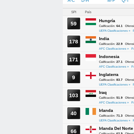
A-C
D-H
I-L
M-P
Q-T
SPI
País
Hungría
59
Calificación:
64.1
Ofens
UEFA Clasificaciones »
India
178
Calificación:
22.9
Ofens
AFC Clasificaciones »
P
Indonesia
171
Calificación:
27.1
Ofens
AFC Clasificaciones »
P
Inglaterra
9
Calificación:
83.7
Ofens
UEFA Clasificaciones »
Iraq
103
Calificación:
51.9
Ofens
AFC Clasificaciones »
P
Irlanda
40
Calificación:
71.3
Ofens
UEFA Clasificaciones »
Irlanda Del Norte
66
Calificación:
62.9
Ofens