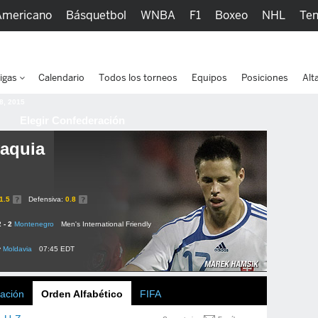
Americano
Básquetbol
WNBA
F1
Boxeo
NHL
Ten
picos
Más Deportes
Watc
igas
Calendario
Todos los torneos
Equipos
Posiciones
Alt
 8, 2015
Elegir Confederación
aquia
1.5
Defensiva:
0.8
2 - 2
Montenegro
Men's International Friendly
v
Moldavia
07:45 EDT
ación
Orden Alfabético
FIFA