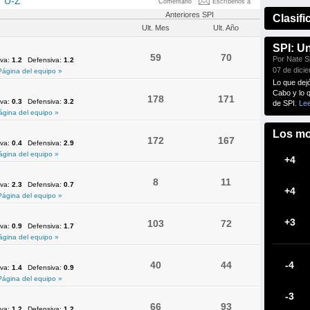
U-Z
Comentario
Escríbenos a
Anteriores SPI
Clasifi
Ult. Mes
Ult. Año
SPI: U
59
70
Por Nate Si
iva:
1.2
Defensiva:
1.2
07 de dici
Página del equipo »
Lo que dej
Cabo y lo 
178
171
iva:
0.3
Defensiva:
3.2
de SPI.
Le
ágina del equipo »
Los mo
172
167
iva:
0.4
Defensiva:
2.9
ágina del equipo »
+4
8
11
iva:
2.3
Defensiva:
0.7
+4
Página del equipo »
+3
103
72
iva:
0.9
Defensiva:
1.7
ágina del equipo »
40
44
-4
iva:
1.4
Defensiva:
0.9
Página del equipo »
-3
66
93
iva:
1.2
Defensiva:
1.2