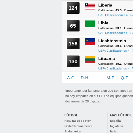
Liberia
124
Calificación:
45.5
Ofens
CAF Clasificaciones »
P
Libia
65
Calificación:
63.1
Ofens
CAF Clasificaciones »
P
Liechtenstein
156
Calificación:
30.6
Ofens
UEFA Clasificaciones »
Lituania
130
Calificación:
45.1
Ofens
UEFA Clasificaciones »
A-C
D-H
I-L
M-P
Q-T
Importante: por la manera en que se muestran
no hay empates en el SPI. Los equipos quedan 
decimales de 20 dígitos.
FÚTBOL
MÁS FÚTBOL
Resultados de Hoy
España
Norte/Centroamérica
Inglaterra
Sudamérica
Italia