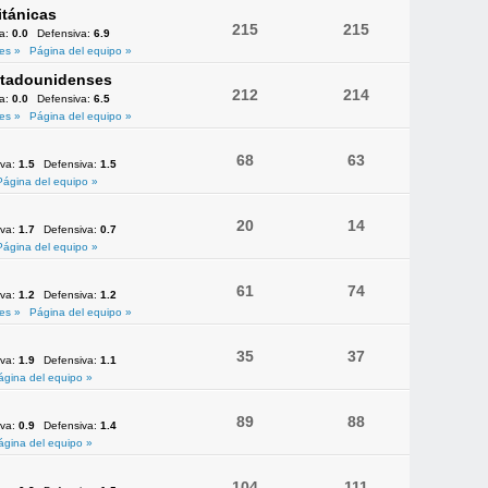
itánicas
215
215
va:
0.0
Defensiva:
6.9
es »
Página del equipo »
Estadounidenses
212
214
va:
0.0
Defensiva:
6.5
es »
Página del equipo »
68
63
iva:
1.5
Defensiva:
1.5
Página del equipo »
20
14
iva:
1.7
Defensiva:
0.7
Página del equipo »
61
74
iva:
1.2
Defensiva:
1.2
es »
Página del equipo »
35
37
iva:
1.9
Defensiva:
1.1
ágina del equipo »
89
88
iva:
0.9
Defensiva:
1.4
ágina del equipo »
104
111