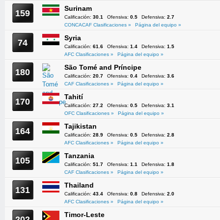
Surinam
159
Calificación:
30.1
Ofensiva:
0.5
Defensiva:
2.7
CONCACAF Clasificaciones »
Página del equipo »
Syria
74
Calificación:
61.6
Ofensiva:
1.4
Defensiva:
1.5
AFC Clasificaciones »
Página del equipo »
São Tomé and Príncipe
180
Calificación:
20.7
Ofensiva:
0.4
Defensiva:
3.6
CAF Clasificaciones »
Página del equipo »
Tahití
170
Calificación:
27.2
Ofensiva:
0.5
Defensiva:
3.1
OFC Clasificaciones »
Página del equipo »
Tajikistan
164
Calificación:
28.9
Ofensiva:
0.5
Defensiva:
2.8
AFC Clasificaciones »
Página del equipo »
Tanzania
105
Calificación:
51.7
Ofensiva:
1.1
Defensiva:
1.8
CAF Clasificaciones »
Página del equipo »
Thailand
131
Calificación:
43.4
Ofensiva:
0.8
Defensiva:
2.0
AFC Clasificaciones »
Página del equipo »
Timor-Leste
202