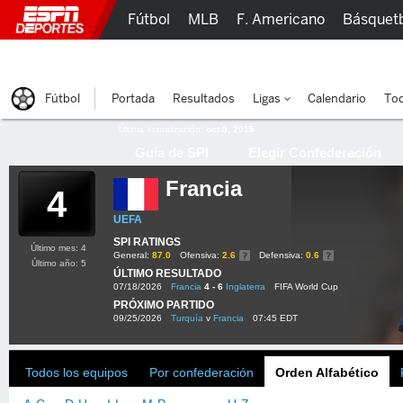
Fútbol
MLB
F. Americano
Básquet
Lucha Libre
Olímpicos
Más Deportes
Fútbol
Portada
Resultados
Ligas
Calendario
Tod
Última actualización:
oct 8, 2015
Guía de SPI
Elegir Confederación
Francia
4
UEFA
SPI RATINGS
Último mes: 4
General:
87.0
Ofensiva:
2.6
Defensiva:
0.6
Último año: 5
ÚLTIMO RESULTADO
07/18/2026
Francia
4 - 6
Inglaterra
FIFA World Cup
PRÓXIMO PARTIDO
09/25/2026
Turquía
v
Francia
07:45 EDT
Todos los equipos
Por confederación
Orden Alfabético