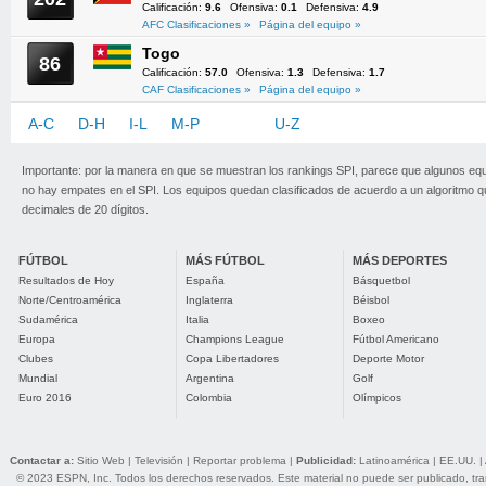
Calificación:
9.6
Ofensiva:
0.1
Defensiva:
4.9
AFC Clasificaciones »
Página del equipo »
Togo
86
Calificación:
57.0
Ofensiva:
1.3
Defensiva:
1.7
CAF Clasificaciones »
Página del equipo »
A-C
D-H
I-L
M-P
Q-T
U-Z
Importante: por la manera en que se muestran los rankings SPI, parece que algunos eq
no hay empates en el SPI. Los equipos quedan clasificados de acuerdo a un algoritmo 
decimales de 20 dígitos.
FÚTBOL
MÁS FÚTBOL
MÁS DEPORTES
Resultados de Hoy
España
Básquetbol
Norte/Centroamérica
Inglaterra
Béisbol
Sudamérica
Italia
Boxeo
Europa
Champions League
Fútbol Americano
Clubes
Copa Libertadores
Deporte Motor
Mundial
Argentina
Golf
Euro 2016
Colombia
Olímpicos
Contactar a:
Sitio Web
|
Televisión
|
Reportar problema
|
Publicidad:
Latinoamérica
|
EE.UU.
|
© 2023 ESPN, Inc. Todos los derechos reservados. Este material no puede ser publicado, trans