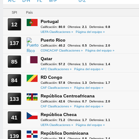
A-C
D-H
I-L
M-P
Q-T
U-Z
SPI
País
Portugal
12
Calificación:
80.0
Ofensiva:
2.1
Defensiva:
0.8
UEFA Clasificaciones »
Página del equipo »
Puerto Rico
137
Calificación:
40.2
Ofensiva:
0.5
Defensiva:
2.0
CONCACAF Clasificaciones »
Página del equipo »
Qatar
85
Calificación:
57.2
Ofensiva:
1.1
Defensiva:
1.4
AFC Clasificaciones »
Página del equipo »
RD Congo
84
Calificación:
57.8
Ofensiva:
1.3
Defensiva:
1.7
CAF Clasificaciones »
Página del equipo »
República Centroafricana
133
Calificación:
42.6
Ofensiva:
0.7
Defensiva:
2.0
CAF Clasificaciones »
Página del equipo »
República Checa
41
Calificación:
71.2
Ofensiva:
1.7
Defensiva:
1.1
UEFA Clasificaciones »
Página del equipo »
República Dominicana
139
Calificación:
39.4
Ofensiva:
0.8
Defensiva:
2.4