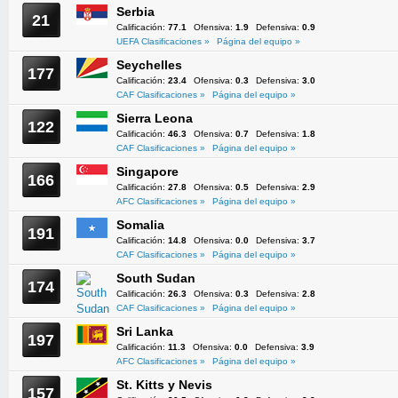
Serbia
21
Calificación:
77.1
Ofensiva:
1.9
Defensiva:
0.9
UEFA Clasificaciones »
Página del equipo »
Seychelles
177
Calificación:
23.4
Ofensiva:
0.3
Defensiva:
3.0
CAF Clasificaciones »
Página del equipo »
Sierra Leona
122
Calificación:
46.3
Ofensiva:
0.7
Defensiva:
1.8
CAF Clasificaciones »
Página del equipo »
Singapore
166
Calificación:
27.8
Ofensiva:
0.5
Defensiva:
2.9
AFC Clasificaciones »
Página del equipo »
Somalia
191
Calificación:
14.8
Ofensiva:
0.0
Defensiva:
3.7
CAF Clasificaciones »
Página del equipo »
South Sudan
174
Calificación:
26.3
Ofensiva:
0.3
Defensiva:
2.8
CAF Clasificaciones »
Página del equipo »
Sri Lanka
197
Calificación:
11.3
Ofensiva:
0.0
Defensiva:
3.9
AFC Clasificaciones »
Página del equipo »
St. Kitts y Nevis
157