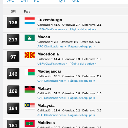
A-C
D-H
I-L
M-P
Q-T
U-Z
SPI
País
Luxemburgo
136
Calificación:
41.6
Ofensiva:
0.7
Defensiva:
2.1
UEFA Clasificaciones »
Página del equipo »
Macau
213
Calificación:
3.2
Ofensiva:
0.0
Defensiva:
6.4
AFC Clasificaciones »
Página del equipo »
Macedonia
97
Calificación:
54.4
Ofensiva:
0.9
Defensiva:
1.5
UEFA Clasificaciones »
Página del equipo »
Madagascar
146
Calificación:
36.1
Ofensiva:
0.5
Defensiva:
2.2
CAF Clasificaciones »
Página del equipo »
Malawi
109
Calificación:
51.2
Ofensiva:
0.8
Defensiva:
1.5
CAF Clasificaciones »
Página del equipo »
Malaysia
184
Calificación:
18.6
Ofensiva:
0.2
Defensiva:
3.5
AFC Clasificaciones »
Página del equipo »
Maldives
181
Calificación:
20.7
Ofensiva:
0.2
Defensiva:
3.2