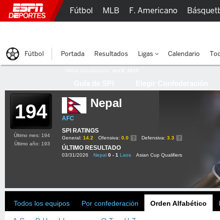
Fútbol
MLB
F. Americano
Básquet
Lucha Libre
Olímpicos
Más Deportes
Fútbol
Portada
Resultados
Ligas
Calendario
Tod
Última actualización:
oct 8, 2015
Guía de SPI
Elegir Confederación
Nepal
194
AFC
SPI RATINGS
Último mes: 194
General:
14.2
Ofensiva:
0.0
Defensiva:
3.3
Último año: 193
ÚLTIMO RESULTADO
03/31/2026
Nepal
0 - 1
Laos
Asian Cup Qualifiers
Todos los equipos
Por confederación
Orden Alfabético