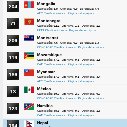
Mongolia
204
Calificación:
8.5
Ofensiva:
0.0
Defensiva:
4.4
AFC Clasificaciones »
Página del equipo »
Montenegro
71
Calificación:
62.2
Ofensiva:
1.2
Defensiva:
1.3
UEFA Clasificaciones »
Página del equipo »
Montserrat
206
Calificación:
7.6
Ofensiva:
0.3
Defensiva:
6.3
CONCACAF Clasificaciones »
Página del equipo »
Mozambique
119
Calificación:
47.2
Ofensiva:
0.5
Defensiva:
1.5
CAF Clasificaciones »
Página del equipo »
Myanmar
186
Calificación:
17.0
Ofensiva:
0.1
Defensiva:
3.4
AFC Clasificaciones »
Página del equipo »
México
13
Calificación:
80.0
Ofensiva:
2.0
Defensiva:
0.7
CONCACAF Clasificaciones »
Página del equipo »
Namibia
123
Calificación:
45.9
Ofensiva:
0.6
Defensiva:
1.6
CAF Clasificaciones »
Página del equipo »
Nepal
194