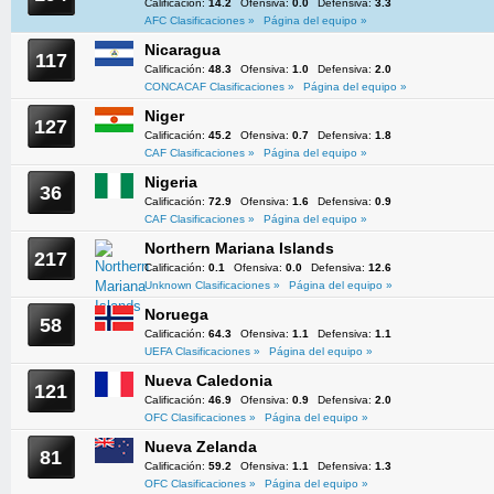
Calificación:
14.2
Ofensiva:
0.0
Defensiva:
3.3
AFC Clasificaciones »
Página del equipo »
Nicaragua
117
Calificación:
48.3
Ofensiva:
1.0
Defensiva:
2.0
CONCACAF Clasificaciones »
Página del equipo »
Niger
127
Calificación:
45.2
Ofensiva:
0.7
Defensiva:
1.8
CAF Clasificaciones »
Página del equipo »
Nigeria
36
Calificación:
72.9
Ofensiva:
1.6
Defensiva:
0.9
CAF Clasificaciones »
Página del equipo »
Northern Mariana Islands
217
Calificación:
0.1
Ofensiva:
0.0
Defensiva:
12.6
Unknown Clasificaciones »
Página del equipo »
Noruega
58
Calificación:
64.3
Ofensiva:
1.1
Defensiva:
1.1
UEFA Clasificaciones »
Página del equipo »
Nueva Caledonia
121
Calificación:
46.9
Ofensiva:
0.9
Defensiva:
2.0
OFC Clasificaciones »
Página del equipo »
Nueva Zelanda
81
Calificación:
59.2
Ofensiva:
1.1
Defensiva:
1.3
OFC Clasificaciones »
Página del equipo »