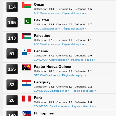
Oman
114
Calificación:
50.1
Ofensiva:
0.7
Defensiva:
1.5
AFC Clasificaciones »
Página del equipo »
Pakistan
195
Calificación:
13.3
Ofensiva:
0.0
Defensiva:
3.7
AFC Clasificaciones »
Página del equipo »
Palestine
143
Calificación:
37.5
Ofensiva:
0.5
Defensiva:
2.1
AFC Clasificaciones »
Página del equipo »
Panamá
51
Calificación:
67.5
Ofensiva:
1.2
Defensiva:
1.0
CONCACAF Clasificaciones »
Página del equipo »
Papúa-Nueva Guinea
165
Calificación:
28.0
Ofensiva:
0.6
Defensiva:
3.1
OFC Clasificaciones »
Página del equipo »
Paraguay
33
Calificación:
74.3
Ofensiva:
2.0
Defensiva:
1.2
CONMEBOL Clasificaciones »
Página del equipo »
Perú
26
Calificación:
75.2
Ofensiva:
1.6
Defensiva:
0.8
CONMEBOL Clasificaciones »
Página del equipo »
Philippines
149