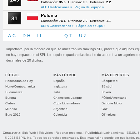
Calificación:
35.5
Ofensiva:
0.5
Defensiva:
2.2
AFC Clasificaciones »
Página del equipo »
Polonia
31
Calificación:
74.4
Ofensiva:
2.0
Defensiva:
1.1
UEFA Clasificaciones »
Página del equipo »
A-C
D-H
I-L
M-P
Q-T
U-Z
Importante: por la manera en que se muestran los rankings SPI, parece que algunos eq
no hay empates en el SPI. Los equipos quedan clasificados de acuerdo a un algoritmo 
decimales de 20 dígitos.
FÚTBOL
MÁS FÚTBOL
MÁS DEPORTES
Resultados de Hoy
España
Básquetbol
Norte/Centroamérica
Inglaterra
Béisbol
Sudamérica
Italia
Boxeo
Europa
Champions League
Fútbol Americano
Clubes
Copa Libertadores
Deporte Motor
Mundial
Argentina
Golf
Euro 2016
Colombia
Olímpicos
Contactar a:
Sitio Web
|
Televisión
|
Reportar problema
|
Publicidad:
Latinoamérica
|
EE.UU.
|
© 2023 ESPN, Inc. Todos los derechos reservados. Este material no puede ser publicado, trans