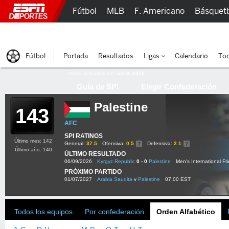
Fútbol
MLB
F. Americano
Básquet
Lucha Libre
Olímpicos
Más Deportes
Fútbol
Portada
Resultados
Ligas
Calendario
Tod
Última actualización:
oct 8, 2015
Guía de SPI
Elegir Confederación
Palestine
143
AFC
SPI RATINGS
Último mes: 142
General:
37.5
Ofensiva:
0.5
Defensiva:
2.1
Último año: 140
ÚLTIMO RESULTADO
06/09/2026
Kyrgyz Republic
0 - 0
Palestine
Men's International Fr
PRÓXIMO PARTIDO
01/07/2027
Arabia Saudita
v
Palestine
07:00 EST
Todos los equipos
Por confederación
Orden Alfabético