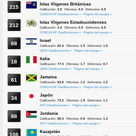
Islas Vírgenes Británicas
215
Calificación:
2.0
Ofensiva:
0.0
Defensiva:
6.9
CONCACAF Clasificaciones »
Página del equipo »
Islas Vírgenes Estadounidenses
212
Calificación:
3.4
Ofensiva:
0.0
Defensiva:
6.5
CONCACAF Clasificaciones »
Página del equipo »
Israel
68
Calificación:
62.4
Ofensiva:
1.5
Defensiva:
1.5
UEFA Clasificaciones »
Página del equipo »
Italia
18
Calificación:
77.5
Ofensiva:
1.7
Defensiva:
0.7
UEFA Clasificaciones »
Página del equipo »
Jamaica
61
Calificación:
63.8
Ofensiva:
1.2
Defensiva:
1.2
CONCACAF Clasificaciones »
Página del equipo »
Japón
34
Calificación:
73.2
Ofensiva:
1.9
Defensiva:
1.1
AFC Clasificaciones »
Página del equipo »
Jordania
88
Calificación:
56.4
Ofensiva:
0.9
Defensiva:
1.4
AFC Clasificaciones »
Página del equipo »
Kazajstán
106