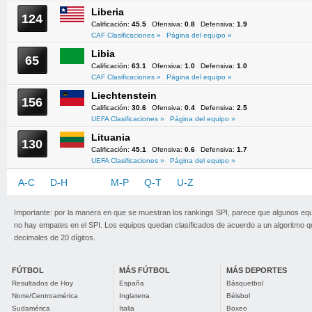
Liberia
124
Calificación:
45.5
Ofensiva:
0.8
Defensiva:
1.9
CAF Clasificaciones »
Página del equipo »
Libia
65
Calificación:
63.1
Ofensiva:
1.0
Defensiva:
1.0
CAF Clasificaciones »
Página del equipo »
Liechtenstein
156
Calificación:
30.6
Ofensiva:
0.4
Defensiva:
2.5
UEFA Clasificaciones »
Página del equipo »
Lituania
130
Calificación:
45.1
Ofensiva:
0.6
Defensiva:
1.7
UEFA Clasificaciones »
Página del equipo »
A-C
D-H
I-L
M-P
Q-T
U-Z
Importante: por la manera en que se muestran los rankings SPI, parece que algunos eq
no hay empates en el SPI. Los equipos quedan clasificados de acuerdo a un algoritmo 
decimales de 20 dígitos.
FÚTBOL
MÁS FÚTBOL
MÁS DEPORTES
Resultados de Hoy
España
Básquetbol
Norte/Centroamérica
Inglaterra
Béisbol
Sudamérica
Italia
Boxeo