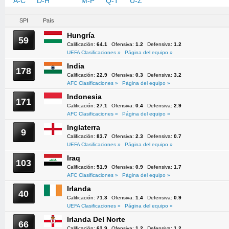
A-C
D-H
I-L
M-P
Q-T
U-Z
SPI
País
Hungría
59
Calificación:
64.1
Ofensiva:
1.2
Defensiva:
1.2
UEFA Clasificaciones »
Página del equipo »
India
178
Calificación:
22.9
Ofensiva:
0.3
Defensiva:
3.2
AFC Clasificaciones »
Página del equipo »
Indonesia
171
Calificación:
27.1
Ofensiva:
0.4
Defensiva:
2.9
AFC Clasificaciones »
Página del equipo »
Inglaterra
9
Calificación:
83.7
Ofensiva:
2.3
Defensiva:
0.7
UEFA Clasificaciones »
Página del equipo »
Iraq
103
Calificación:
51.9
Ofensiva:
0.9
Defensiva:
1.7
AFC Clasificaciones »
Página del equipo »
Irlanda
40
Calificación:
71.3
Ofensiva:
1.4
Defensiva:
0.9
UEFA Clasificaciones »
Página del equipo »
Irlanda Del Norte
66
Calificación:
62.9
Ofensiva:
1.2
Defensiva:
1.2