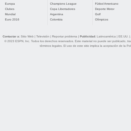
Europa
Champions League
Fútbol Americano
Clubes
Copa Libertadores
Deporte Motor
Mundial
Argentina
Golf
Euro 2016
Colombia
Olímpicos
Contactar a:
Sitio Web
|
Televisión
|
Reportar problema
|
Publicidad:
Latinoamérica
|
EE.UU.
|
© 2023 ESPN, Inc. Todos los derechos reservados. Este material no puede ser publicado, trans
términos legales
. El uso de este sitio implica la aceptación de la
Pol