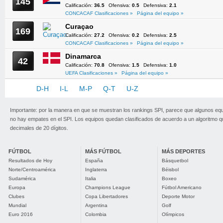
145
Calificación:
36.5
Ofensiva:
0.5
Defensiva:
2.1
CONCACAF Clasificaciones »
Página del equipo »
Curaçao
169
Calificación:
27.2
Ofensiva:
0.2
Defensiva:
2.5
CONCACAF Clasificaciones »
Página del equipo »
Dinamarca
42
Calificación:
70.8
Ofensiva:
1.5
Defensiva:
1.0
UEFA Clasificaciones »
Página del equipo »
A-C
D-H
I-L
M-P
Q-T
U-Z
Importante: por la manera en que se muestran los rankings SPI, parece que algunos eq
no hay empates en el SPI. Los equipos quedan clasificados de acuerdo a un algoritmo 
decimales de 20 dígitos.
FÚTBOL
MÁS FÚTBOL
MÁS DEPORTES
Resultados de Hoy
España
Básquetbol
Norte/Centroamérica
Inglaterra
Béisbol
Sudamérica
Italia
Boxeo
Europa
Champions League
Fútbol Americano
Clubes
Copa Libertadores
Deporte Motor
Mundial
Argentina
Golf
Euro 2016
Colombia
Olímpicos