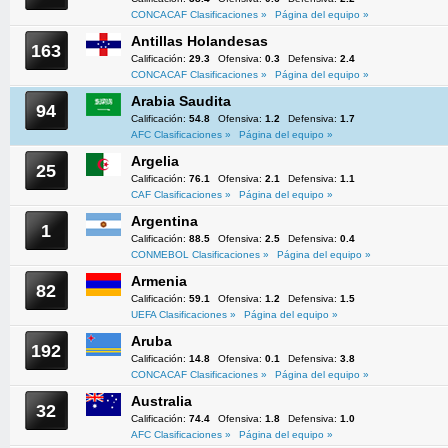
CONCACAF Clasificaciones »
Página del equipo »
Antillas Holandesas
163
Calificación:
29.3
Ofensiva:
0.3
Defensiva:
2.4
CONCACAF Clasificaciones »
Página del equipo »
Arabia Saudita
94
Calificación:
54.8
Ofensiva:
1.2
Defensiva:
1.7
AFC Clasificaciones »
Página del equipo »
Argelia
25
Calificación:
76.1
Ofensiva:
2.1
Defensiva:
1.1
CAF Clasificaciones »
Página del equipo »
Argentina
1
Calificación:
88.5
Ofensiva:
2.5
Defensiva:
0.4
CONMEBOL Clasificaciones »
Página del equipo »
Armenia
82
Calificación:
59.1
Ofensiva:
1.2
Defensiva:
1.5
UEFA Clasificaciones »
Página del equipo »
Aruba
192
Calificación:
14.8
Ofensiva:
0.1
Defensiva:
3.8
CONCACAF Clasificaciones »
Página del equipo »
Australia
32
Calificación:
74.4
Ofensiva:
1.8
Defensiva:
1.0
AFC Clasificaciones »
Página del equipo »