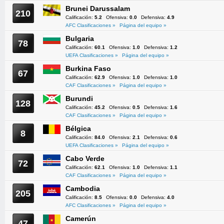
Brunei Darussalam
210
Calificación:
5.2
Ofensiva:
0.0
Defensiva:
4.9
AFC Clasificaciones »
Página del equipo »
Bulgaria
78
Calificación:
60.1
Ofensiva:
1.0
Defensiva:
1.2
UEFA Clasificaciones »
Página del equipo »
Burkina Faso
67
Calificación:
62.9
Ofensiva:
1.0
Defensiva:
1.0
CAF Clasificaciones »
Página del equipo »
Burundi
128
Calificación:
45.2
Ofensiva:
0.5
Defensiva:
1.6
CAF Clasificaciones »
Página del equipo »
Bélgica
8
Calificación:
84.0
Ofensiva:
2.1
Defensiva:
0.6
UEFA Clasificaciones »
Página del equipo »
Cabo Verde
72
Calificación:
62.1
Ofensiva:
1.0
Defensiva:
1.1
CAF Clasificaciones »
Página del equipo »
Cambodia
205
Calificación:
8.5
Ofensiva:
0.0
Defensiva:
4.0
AFC Clasificaciones »
Página del equipo »
Camerún
47