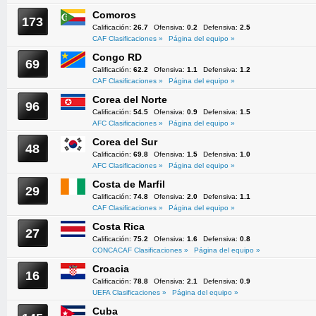
Comoros
173
Calificación:
26.7
Ofensiva:
0.2
Defensiva:
2.5
CAF Clasificaciones »
Página del equipo »
Congo RD
69
Calificación:
62.2
Ofensiva:
1.1
Defensiva:
1.2
CAF Clasificaciones »
Página del equipo »
Corea del Norte
96
Calificación:
54.5
Ofensiva:
0.9
Defensiva:
1.5
AFC Clasificaciones »
Página del equipo »
Corea del Sur
48
Calificación:
69.8
Ofensiva:
1.5
Defensiva:
1.0
AFC Clasificaciones »
Página del equipo »
Costa de Marfil
29
Calificación:
74.8
Ofensiva:
2.0
Defensiva:
1.1
CAF Clasificaciones »
Página del equipo »
Costa Rica
27
Calificación:
75.2
Ofensiva:
1.6
Defensiva:
0.8
CONCACAF Clasificaciones »
Página del equipo »
Croacia
16
Calificación:
78.8
Ofensiva:
2.1
Defensiva:
0.9
UEFA Clasificaciones »
Página del equipo »
Cuba