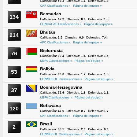
Calificación:
53.3
Ofensiva:
1.1
Defensiva:
1.8
CAF Clasificaciones »
Página del equipo »
Bermudas
134
Calificación:
42.2
Ofensiva:
0.6
Defensiva:
1.8
CONCACAF Clasificaciones »
Página del equipo »
Bhutan
214
Calificación:
2.5
Ofensiva:
0.0
Defensiva:
7.4
AFC Clasificaciones »
Página del equipo »
Bielorrusia
76
Calificación:
60.4
Ofensiva:
1.4
Defensiva:
1.5
UEFA Clasificaciones »
Página del equipo »
Bolivia
53
Calificación:
66.0
Ofensiva:
1.7
Defensiva:
1.5
CONMEBOL Clasificaciones »
Página del equipo »
Bosnia-Herzegovina
37
Calificación:
72.6
Ofensiva:
1.8
Defensiva:
1.1
UEFA Clasificaciones »
Página del equipo »
Botswana
120
Calificación:
47.0
Ofensiva:
0.7
Defensiva:
1.7
CAF Clasificaciones »
Página del equipo »
Brasil
2
Calificación:
88.5
Ofensiva:
2.9
Defensiva:
0.6
CONMEBOL Clasificaciones »
Página del equipo »