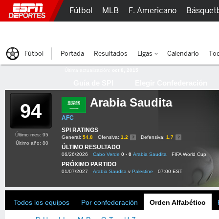
Fútbol
MLB
F. Americano
Básquet
Lucha Libre
Olímpicos
Más Deportes
Fútbol
Portada
Resultados
Ligas
Calendario
Tod
Última actualización:
oct 8, 2015
Guía de SPI
Elegir Confederación
Arabia Saudita
94
AFC
SPI RATINGS
Último mes: 95
General:
54.8
Ofensiva:
1.2
Defensiva:
1.7
Último año: 80
ÚLTIMO RESULTADO
06/26/2026
Cabo Verde
0 - 0
Arabia Saudita
FIFA World Cup
PRÓXIMO PARTIDO
01/07/2027
Arabia Saudita
v
Palestine
07:00 EST
Todos los equipos
Por confederación
Orden Alfabético