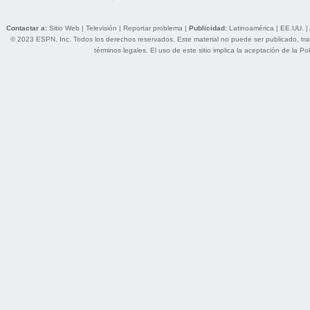
Contactar a:
Sitio Web
|
Televisión
|
Reportar problema
|
Publicidad:
Latinoamérica
|
EE.UU.
|
© 2023 ESPN, Inc. Todos los derechos reservados. Este material no puede ser publicado, trans
términos legales
. El uso de este sitio implica la aceptación de la
Pol