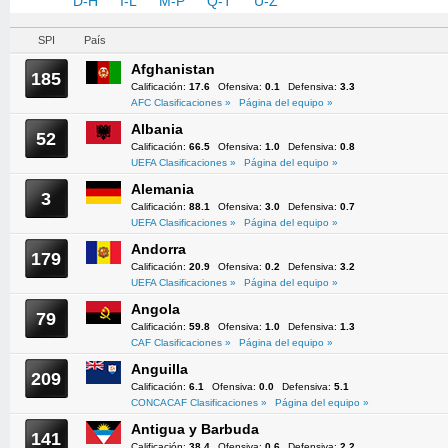
A-C
D-H
I-L
M-P
Q-T
U-Z
SPI
País
Afghanistan
185
Calificación:
17.6
Ofensiva:
0.1
Defensiva:
3.3
AFC Clasificaciones »
Página del equipo »
Albania
52
Calificación:
66.5
Ofensiva:
1.0
Defensiva:
0.8
UEFA Clasificaciones »
Página del equipo »
Alemania
3
Calificación:
88.1
Ofensiva:
3.0
Defensiva:
0.7
UEFA Clasificaciones »
Página del equipo »
Andorra
179
Calificación:
20.9
Ofensiva:
0.2
Defensiva:
3.2
UEFA Clasificaciones »
Página del equipo »
Angola
79
Calificación:
59.8
Ofensiva:
1.0
Defensiva:
1.3
CAF Clasificaciones »
Página del equipo »
Anguilla
209
Calificación:
6.1
Ofensiva:
0.0
Defensiva:
5.1
CONCACAF Clasificaciones »
Página del equipo »
Antigua y Barbuda
141
Calificación:
38.4
Ofensiva:
0.6
Defensiva:
2.2