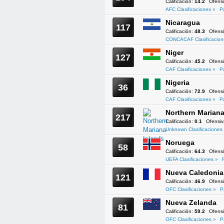
Calificación:
14.2
Ofens
AFC Clasificaciones »
P
Nicaragua
117
Calificación:
48.3
Ofens
CONCACAF Clasificacion
Niger
127
Calificación:
45.2
Ofens
CAF Clasificaciones »
P
Nigeria
36
Calificación:
72.9
Ofens
CAF Clasificaciones »
P
Northern Mariana
217
Calificación:
0.1
Ofensi
Unknown Clasificaciones
Noruega
58
Calificación:
64.3
Ofens
UEFA Clasificaciones »
Nueva Caledonia
121
Calificación:
46.9
Ofens
OFC Clasificaciones »
P
Nueva Zelanda
81
Calificación:
59.2
Ofens
OFC Clasificaciones »
P