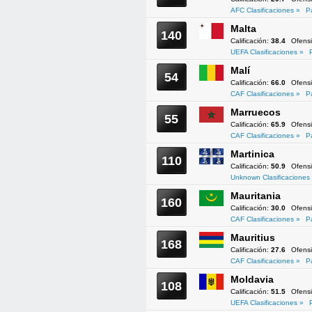
AFC Clasificaciones »
P
Malta
140
Calificación:
38.4
Ofens
UEFA Clasificaciones »
Malí
54
Calificación:
66.0
Ofens
CAF Clasificaciones »
P
Marruecos
55
Calificación:
65.9
Ofens
CAF Clasificaciones »
P
Martinica
110
Calificación:
50.9
Ofens
Unknown Clasificaciones
Mauritania
160
Calificación:
30.0
Ofens
CAF Clasificaciones »
P
Mauritius
168
Calificación:
27.6
Ofens
CAF Clasificaciones »
P
Moldavia
108
Calificación:
51.5
Ofens
UEFA Clasificaciones »