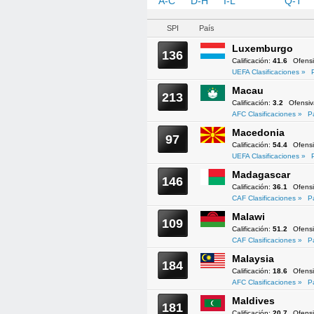
A-C
D-H
I-L
M-P
Q-T
SPI
País
Luxemburgo
136
Calificación:
41.6
Ofens
UEFA Clasificaciones »
Macau
213
Calificación:
3.2
Ofensi
AFC Clasificaciones »
P
Macedonia
97
Calificación:
54.4
Ofens
UEFA Clasificaciones »
Madagascar
146
Calificación:
36.1
Ofens
CAF Clasificaciones »
P
Malawi
109
Calificación:
51.2
Ofens
CAF Clasificaciones »
P
Malaysia
184
Calificación:
18.6
Ofens
AFC Clasificaciones »
P
Maldives
181
Calificación:
20.7
Ofens