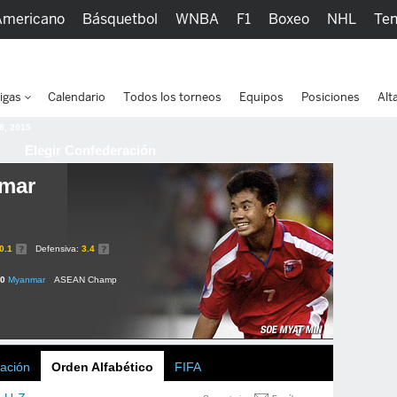
Americano
Básquetbol
WNBA
F1
Boxeo
NHL
Ten
picos
Más Deportes
Watc
igas
Calendario
Todos los torneos
Equipos
Posiciones
Alt
 8, 2015
Elegir Confederación
mar
0.1
Defensiva:
3.4
 0
Myanmar
ASEAN Champ
ación
Orden Alfabético
FIFA