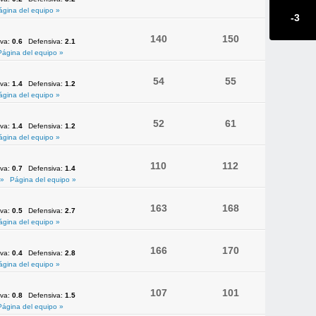
ágina del equipo »
-3
140
150
iva:
0.6
Defensiva:
2.1
Página del equipo »
54
55
iva:
1.4
Defensiva:
1.2
ágina del equipo »
52
61
iva:
1.4
Defensiva:
1.2
ágina del equipo »
110
112
iva:
0.7
Defensiva:
1.4
 »
Página del equipo »
163
168
iva:
0.5
Defensiva:
2.7
ágina del equipo »
166
170
iva:
0.4
Defensiva:
2.8
ágina del equipo »
107
101
iva:
0.8
Defensiva:
1.5
Página del equipo »