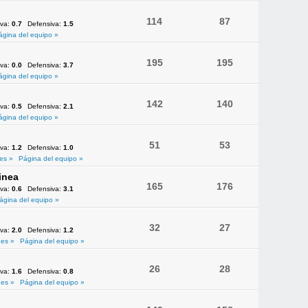
114
87
iva:
0.7
Defensiva:
1.5
ágina del equipo »
195
195
iva:
0.0
Defensiva:
3.7
ágina del equipo »
142
140
iva:
0.5
Defensiva:
2.1
ágina del equipo »
51
53
iva:
1.2
Defensiva:
1.0
es »
Página del equipo »
inea
165
176
iva:
0.6
Defensiva:
3.1
ágina del equipo »
32
27
iva:
2.0
Defensiva:
1.2
es »
Página del equipo »
26
28
iva:
1.6
Defensiva:
0.8
es »
Página del equipo »