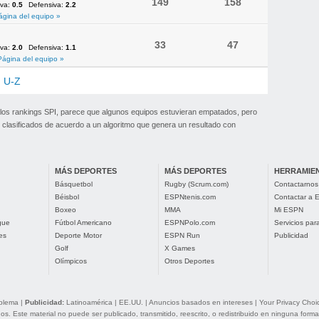
149
158
iva:
0.5
Defensiva:
2.2
ágina del equipo »
33
47
iva:
2.0
Defensiva:
1.1
Página del equipo »
U-Z
 los rankings SPI, parece que algunos equipos estuvieran empatados, pero
clasificados de acuerdo a un algoritmo que genera un resultado con
MÁS DEPORTES
MÁS DEPORTES
HERRAMIE
Básquetbol
Rugby (Scrum.com)
Contactarnos
Béisbol
ESPNtenis.com
Contactar a
Boxeo
MMA
Mi ESPN
gue
Fútbol Americano
ESPNPolo.com
Servicios pa
es
Deporte Motor
ESPN Run
Publicidad
Golf
X Games
Olímpicos
Otros Deportes
oblema
|
Publicidad:
Latinoamérica
|
EE.UU.
|
Anuncios basados en intereses
|
Your Privacy Choi
. Este material no puede ser publicado, transmitido, reescrito, o redistribuido en ninguna forma