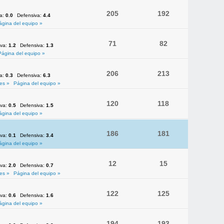
205
192
va:
0.0
Defensiva:
4.4
ágina del equipo »
71
82
iva:
1.2
Defensiva:
1.3
Página del equipo »
206
213
va:
0.3
Defensiva:
6.3
es »
Página del equipo »
120
118
iva:
0.5
Defensiva:
1.5
ágina del equipo »
186
181
iva:
0.1
Defensiva:
3.4
ágina del equipo »
12
15
iva:
2.0
Defensiva:
0.7
es »
Página del equipo »
122
125
iva:
0.6
Defensiva:
1.6
ágina del equipo »
194
193