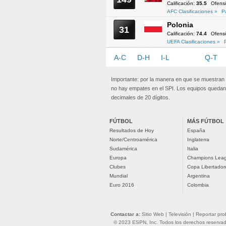
Calificación:
35.5
Ofens
AFC Clasificaciones »
P
Polonia
31
Calificación:
74.4
Ofens
UEFA Clasificaciones »
A-C
D-H
I-L
M-P
Q-T
Importante: por la manera en que se muestran
no hay empates en el SPI. Los equipos quedan 
decimales de 20 dígitos.
FÚTBOL
MÁS FÚTBOL
Resultados de Hoy
España
Norte/Centroamérica
Inglaterra
Sudamérica
Italia
Europa
Champions Lea
Clubes
Copa Libertador
Mundial
Argentina
Euro 2016
Colombia
Contactar a:
Sitio Web
|
Televisión
|
Reportar pr
© 2023 ESPN, Inc. Todos los derechos reservados