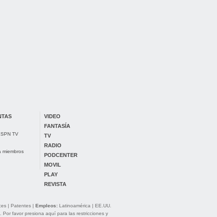
NTAS
VIDEO
FANTASÍA
 ESPN TV
TV
RADIO
ra miembros
PODCENTER
MOVIL
PLAY
REVISTA
ces
|
Patentes
|
Empleos:
Latinoamérica
|
EE.UU.
. Por favor presiona aquí para las
restricciones y