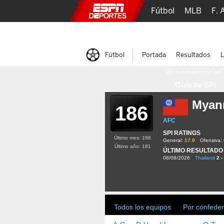
Fútbol
MLB
F. 
Lucha Libre
Olím
Fútbol
Portada
Resultados
L
Última actualización:
oct
Guía de SPI
Myan
186
AFC
SPI RATINGS
Último mes: 186
General:
17.0
Ofensiva:
Último año: 181
ÚLTIMO RESULTADO
08/08/2026
Thailand
2 -
Todos los equipos
Por confeder