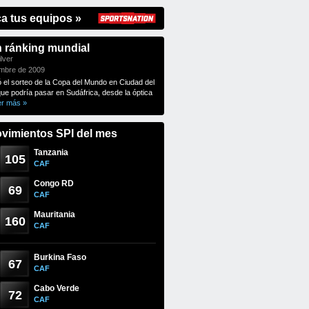
ca tus equipos »
n ránking mundial
lver
embre de 2009
ó el sorteo de la Copa del Mundo en Ciudad del
que podría pasar en Sudáfrica, desde la óptica
er más »
vimientos SPI del mes
Tanzania
105
CAF
Congo RD
69
CAF
Mauritania
160
CAF
Burkina Faso
67
CAF
Cabo Verde
72
CAF