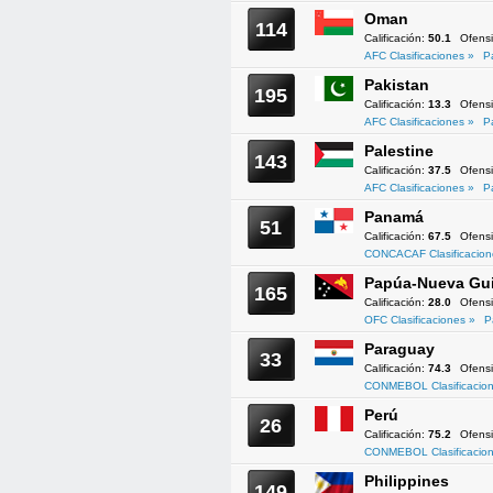
Oman
114
Calificación:
50.1
Ofens
AFC Clasificaciones »
P
Pakistan
195
Calificación:
13.3
Ofens
AFC Clasificaciones »
P
Palestine
143
Calificación:
37.5
Ofens
AFC Clasificaciones »
P
Panamá
51
Calificación:
67.5
Ofens
CONCACAF Clasificacion
Papúa-Nueva Gu
165
Calificación:
28.0
Ofens
OFC Clasificaciones »
P
Paraguay
33
Calificación:
74.3
Ofens
CONMEBOL Clasificacion
Perú
26
Calificación:
75.2
Ofens
CONMEBOL Clasificacion
Philippines
149