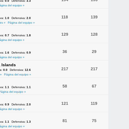
iva:
0.0
Defensiva:
3.3
ágina del equipo »
118
139
iva:
1.0
Defensiva:
2.0
es »
Página del equipo »
129
128
iva:
0.7
Defensiva:
1.8
ágina del equipo »
36
29
iva:
1.6
Defensiva:
0.9
ágina del equipo »
 Islands
217
217
va:
0.0
Defensiva:
12.6
 »
Página del equipo »
58
67
iva:
1.1
Defensiva:
1.1
Página del equipo »
121
119
iva:
0.9
Defensiva:
2.0
ágina del equipo »
81
75
iva:
1.1
Defensiva:
1.3
ágina del equipo »