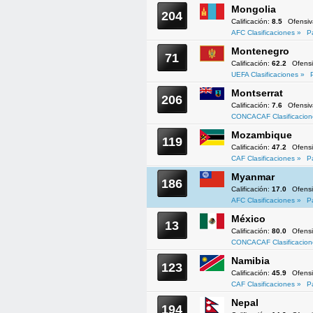
Mongolia
204
Calificación:
8.5
Ofensi
AFC Clasificaciones »
P
Montenegro
71
Calificación:
62.2
Ofens
UEFA Clasificaciones »
Montserrat
206
Calificación:
7.6
Ofensi
CONCACAF Clasificacion
Mozambique
119
Calificación:
47.2
Ofens
CAF Clasificaciones »
P
Myanmar
186
Calificación:
17.0
Ofens
AFC Clasificaciones »
P
México
13
Calificación:
80.0
Ofens
CONCACAF Clasificacion
Namibia
123
Calificación:
45.9
Ofens
CAF Clasificaciones »
P
Nepal
194