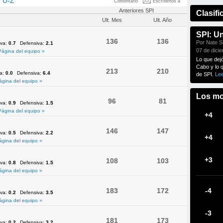
U-Z
Comentario
Escríbenos a
Anteriores SPI
Clasifi
Ult. Mes
Ult. Año
SPI: U
136
136
Por Nate Si
iva:
0.7
Defensiva:
2.1
07 de dici
Página del equipo »
Lo que dej
Cabo y lo 
213
210
va:
0.0
Defensiva:
6.4
de SPI.
Le
ágina del equipo »
Los mo
96
81
iva:
0.9
Defensiva:
1.5
Página del equipo »
+4
146
147
iva:
0.5
Defensiva:
2.2
+4
ágina del equipo »
+3
108
103
iva:
0.8
Defensiva:
1.5
ágina del equipo »
183
172
-4
iva:
0.2
Defensiva:
3.5
ágina del equipo »
-3
181
173
iva:
0.2
Defensiva:
3.2