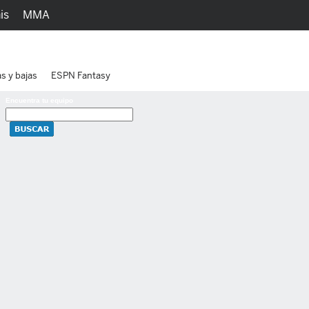
is
MMA
h
Juegos
Ediciones
as y bajas
ESPN Fantasy
Encuentra tu equipo