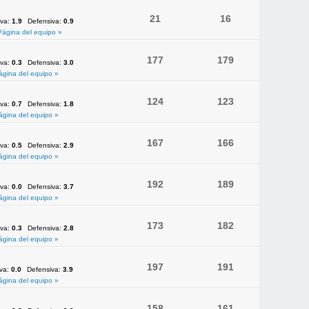
21
16
iva:
1.9
Defensiva:
0.9
Página del equipo »
177
179
iva:
0.3
Defensiva:
3.0
ágina del equipo »
124
123
iva:
0.7
Defensiva:
1.8
ágina del equipo »
167
166
iva:
0.5
Defensiva:
2.9
ágina del equipo »
192
189
iva:
0.0
Defensiva:
3.7
ágina del equipo »
173
182
iva:
0.3
Defensiva:
2.8
ágina del equipo »
197
191
iva:
0.0
Defensiva:
3.9
ágina del equipo »
158
161