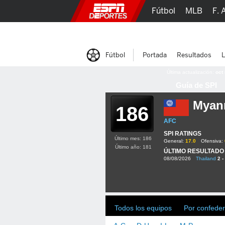
Fútbol
MLB
F. 
Lucha Libre
Olím
Fútbol
Portada
Resultados
L
Última actualización:
oct
Guía de SPI
Myan
186
AFC
SPI RATINGS
Último mes: 186
General:
17.0
Ofensiva:
Último año: 181
ÚLTIMO RESULTADO
08/08/2026
Thailand
2 -
Todos los equipos
Por confeder