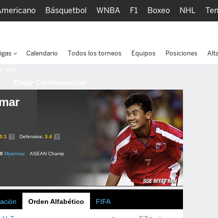
Americano
Básquetbol
WNBA
F1
Boxeo
NHL
Ten
picos
Más Deportes
Watc
igas
Calendario
Todos los torneos
Equipos
Posiciones
Alt
 8, 2015
Elegir Confederación
mar
0.1
Defensiva:
3.4
 0
Myanmar
ASEAN Champ
ación
Orden Alfabético
FIFA