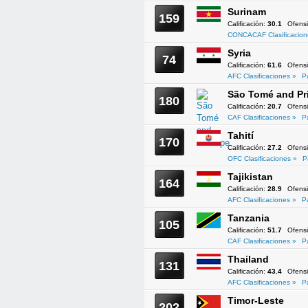
Surinam
159
Calificación:
30.1
Ofens
CONCACAF Clasificacion
Syria
74
Calificación:
61.6
Ofens
AFC Clasificaciones »
P
São Tomé and Pr
180
Calificación:
20.7
Ofens
CAF Clasificaciones »
P
Tahití
170
Calificación:
27.2
Ofens
OFC Clasificaciones »
P
Tajikistan
164
Calificación:
28.9
Ofens
AFC Clasificaciones »
P
Tanzania
105
Calificación:
51.7
Ofens
CAF Clasificaciones »
P
Thailand
131
Calificación:
43.4
Ofens
AFC Clasificaciones »
P
Timor-Leste
202