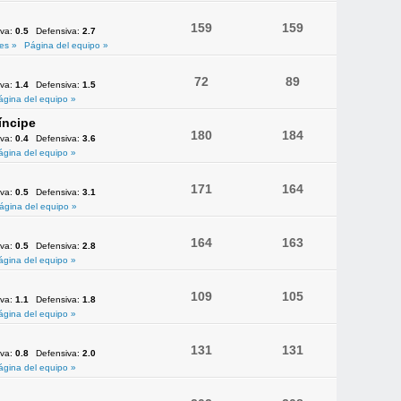
159
159
iva:
0.5
Defensiva:
2.7
es »
Página del equipo »
72
89
iva:
1.4
Defensiva:
1.5
ágina del equipo »
íncipe
180
184
iva:
0.4
Defensiva:
3.6
ágina del equipo »
171
164
iva:
0.5
Defensiva:
3.1
ágina del equipo »
164
163
iva:
0.5
Defensiva:
2.8
ágina del equipo »
109
105
iva:
1.1
Defensiva:
1.8
ágina del equipo »
131
131
iva:
0.8
Defensiva:
2.0
ágina del equipo »