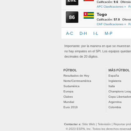
Calificación:
9.6
Ofensi
AFC Clasificaciones »
P
Togo
86
Calificación:
57.0
Ofens
CAF Clasificaciones »
P
A-C
D-H
I-L
M-P
Q-T
Importante: por la manera en que se muestran
no hay empates en el SPI. Los equipos quedan 
decimales de 20 dígitos.
FÚTBOL
MÁS FÚTBOL
Resultados de Hoy
España
Norte/Centroamérica
Inglaterra
Sudamérica
Italia
Europa
Champions Lea
Clubes
Copa Libertador
Mundial
Argentina
Euro 2016
Colombia
Contactar a:
Sitio Web
|
Televisión
|
Reportar pr
© 2023 ESPN, Inc. Todos los derechos reservados