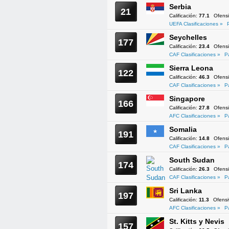
Serbia
21
Calificación:
77.1
Ofens
UEFA Clasificaciones »
Seychelles
177
Calificación:
23.4
Ofens
CAF Clasificaciones »
P
Sierra Leona
122
Calificación:
46.3
Ofens
CAF Clasificaciones »
P
Singapore
166
Calificación:
27.8
Ofens
AFC Clasificaciones »
P
Somalia
191
Calificación:
14.8
Ofens
CAF Clasificaciones »
P
South Sudan
174
Calificación:
26.3
Ofens
CAF Clasificaciones »
P
Sri Lanka
197
Calificación:
11.3
Ofens
AFC Clasificaciones »
P
St. Kitts y Nevis
157