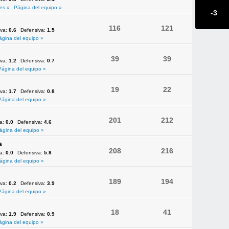
es »
Página del equipo »
-3
116
121
iva:
0.6
Defensiva:
1.5
ágina del equipo »
39
39
iva:
1.2
Defensiva:
0.7
Página del equipo »
19
22
iva:
1.7
Defensiva:
0.8
Página del equipo »
201
212
va:
0.0
Defensiva:
4.6
ágina del equipo »
a
208
216
va:
0.0
Defensiva:
5.8
ágina del equipo »
189
194
iva:
0.2
Defensiva:
3.9
Página del equipo »
18
41
iva:
1.9
Defensiva:
0.9
ágina del equipo »