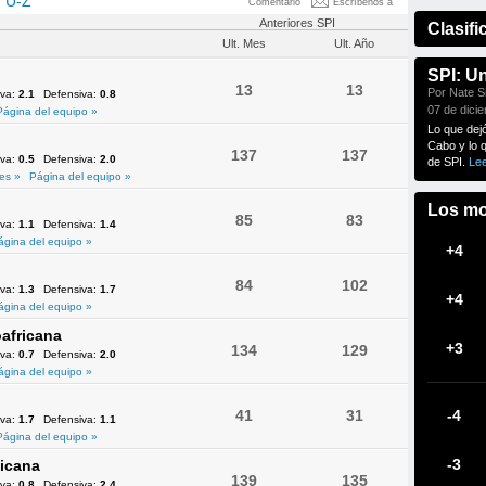
U-Z
Comentario
Escríbenos a
Anteriores SPI
Clasifi
Ult. Mes
Ult. Año
SPI: U
13
13
Por Nate Si
iva:
2.1
Defensiva:
0.8
07 de dici
Página del equipo »
Lo que dej
Cabo y lo 
137
137
iva:
0.5
Defensiva:
2.0
de SPI.
Le
es »
Página del equipo »
Los mo
85
83
iva:
1.1
Defensiva:
1.4
ágina del equipo »
+4
84
102
iva:
1.3
Defensiva:
1.7
+4
ágina del equipo »
africana
+3
134
129
iva:
0.7
Defensiva:
2.0
ágina del equipo »
41
31
-4
iva:
1.7
Defensiva:
1.1
Página del equipo »
-3
icana
139
135
iva:
0.8
Defensiva:
2.4