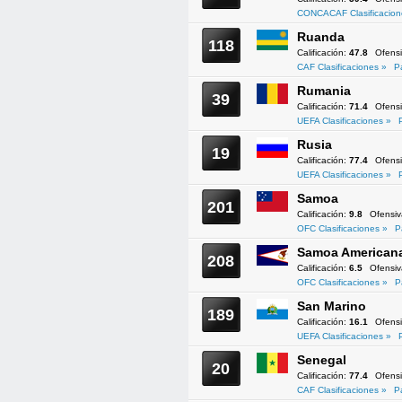
CONCACAF Clasificacion
Ruanda
118
Calificación:
47.8
Ofens
CAF Clasificaciones »
P
Rumania
39
Calificación:
71.4
Ofens
UEFA Clasificaciones »
Rusia
19
Calificación:
77.4
Ofens
UEFA Clasificaciones »
Samoa
201
Calificación:
9.8
Ofensi
OFC Clasificaciones »
P
Samoa American
208
Calificación:
6.5
Ofensi
OFC Clasificaciones »
P
San Marino
189
Calificación:
16.1
Ofens
UEFA Clasificaciones »
Senegal
20
Calificación:
77.4
Ofens
CAF Clasificaciones »
P