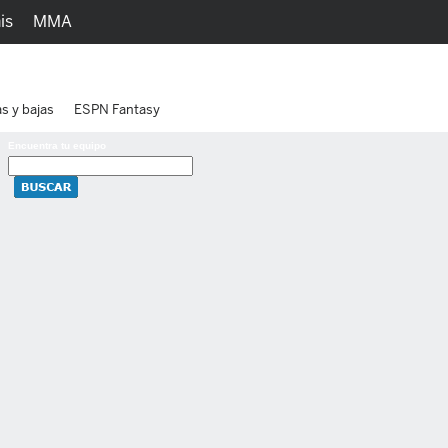
is
MMA
h
Juegos
Ediciones
as y bajas
ESPN Fantasy
Encuentra tu equipo