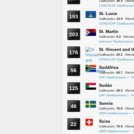
Calificación:
30.5
Ofens
CONCACAF Clasificacion
St. Lucia
193
Calificación:
14.5
Ofens
CONCACAF Clasificacion
St. Martin
203
Calificación:
9.2
Ofensi
Unknown Clasificaciones
St. Vincent and 
176
Calificación:
25.2
Ofens
CONCACAF Clasificacion
Sudáfrica
56
Calificación:
65.7
Ofens
CAF Clasificaciones »
P
Sudán
125
Calificación:
45.2
Ofens
CAF Clasificaciones »
P
Suecia
46
Calificación:
70.6
Ofens
UEFA Clasificaciones »
Suiza
22
Calificación:
76.9
Ofens
UEFA Clasificaciones »