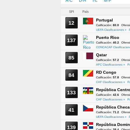
A-C
D-H
I-L
M-P
Q-T
SPI
País
Portugal
12
Calificación:
80.0
Ofens
UEFA Clasificaciones »
Puerto Rico
137
Calificación:
40.2
Ofens
CONCACAF Clasificacion
Qatar
85
Calificación:
57.2
Ofens
AFC Clasificaciones »
P
RD Congo
84
Calificación:
57.8
Ofens
CAF Clasificaciones »
P
República Centro
133
Calificación:
42.6
Ofens
CAF Clasificaciones »
P
República Checa
41
Calificación:
71.2
Ofens
UEFA Clasificaciones »
República Domin
139
Calificación:
39.4
Ofens