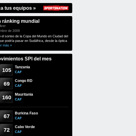
ca tus equipos »
n ránking mundial
lver
embre de 2009
ó el sorteo de la Copa del Mundo en Ciudad del
que podría pasar en Sudáfrica, desde la óptica
er más »
vimientos SPI del mes
Tanzania
105
CAF
Congo RD
69
CAF
Mauritania
160
CAF
Burkina Faso
67
CAF
Cabo Verde
72
CAF