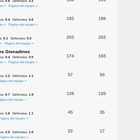
iva:
0.8
Defensiva:
3.2
es »
Página del equipo »
193
196
iva:
0.4
Defensiva:
4.6
es »
Página del equipo »
203
202
va:
0.1
Defensiva:
5.2
 »
Página del equipo »
the Grenadines
174
165
iva:
0.4
Defensiva:
3.0
es »
Página del equipo »
57
50
iva:
1.2
Defensiva:
1.1
ágina del equipo »
126
120
iva:
0.7
Defensiva:
1.9
ágina del equipo »
45
35
iva:
1.6
Defensiva:
1.1
Página del equipo »
22
17
iva:
2.0
Defensiva:
1.0
Página del equipo »