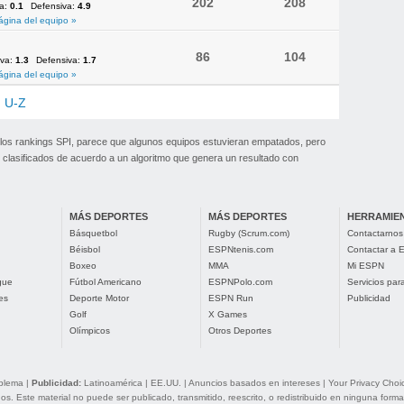
202
208
va:
0.1
Defensiva:
4.9
ágina del equipo »
86
104
iva:
1.3
Defensiva:
1.7
ágina del equipo »
U-Z
 los rankings SPI, parece que algunos equipos estuvieran empatados, pero
clasificados de acuerdo a un algoritmo que genera un resultado con
MÁS DEPORTES
MÁS DEPORTES
HERRAMIE
Básquetbol
Rugby (Scrum.com)
Contactarnos
Béisbol
ESPNtenis.com
Contactar a
Boxeo
MMA
Mi ESPN
gue
Fútbol Americano
ESPNPolo.com
Servicios pa
es
Deporte Motor
ESPN Run
Publicidad
Golf
X Games
Olímpicos
Otros Deportes
oblema
|
Publicidad:
Latinoamérica
|
EE.UU.
|
Anuncios basados en intereses
|
Your Privacy Choi
. Este material no puede ser publicado, transmitido, reescrito, o redistribuido en ninguna forma