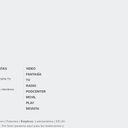
NTAS
VIDEO
FANTASÍA
 ESPN TV
TV
RADIO
ra miembros
PODCENTER
MOVIL
PLAY
REVISTA
ces
|
Patentes
|
Empleos:
Latinoamérica
|
EE.UU.
. Por favor presiona aquí para las
restricciones y