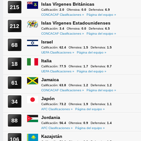
Islas Vírgenes Británicas
215
Calificación:
2.0
Ofensiva:
0.0
Defensiva:
6.9
CONCACAF Clasificaciones »
Página del equipo »
Islas Vírgenes Estadounidenses
212
Calificación:
3.4
Ofensiva:
0.0
Defensiva:
6.5
CONCACAF Clasificaciones »
Página del equipo »
Israel
68
Calificación:
62.4
Ofensiva:
1.5
Defensiva:
1.5
UEFA Clasificaciones »
Página del equipo »
Italia
18
Calificación:
77.5
Ofensiva:
1.7
Defensiva:
0.7
UEFA Clasificaciones »
Página del equipo »
Jamaica
61
Calificación:
63.8
Ofensiva:
1.2
Defensiva:
1.2
CONCACAF Clasificaciones »
Página del equipo »
Japón
34
Calificación:
73.2
Ofensiva:
1.9
Defensiva:
1.1
AFC Clasificaciones »
Página del equipo »
Jordania
88
Calificación:
56.4
Ofensiva:
0.9
Defensiva:
1.4
AFC Clasificaciones »
Página del equipo »
Kazajstán
106