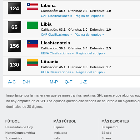
Liberia
124
Calificación:
45.5
Ofensiva:
0.8
Defensiva:
1.9
CAF Clasificaciones »
Página del equipo »
Libia
65
Calificación:
63.1
Ofensiva:
1.0
Defensiva:
1.0
CAF Clasificaciones »
Página del equipo »
Liechtenstein
156
Calificación:
30.6
Ofensiva:
0.4
Defensiva:
2.5
UEFA Clasificaciones »
Página del equipo »
Lituania
130
Calificación:
45.1
Ofensiva:
0.6
Defensiva:
1.7
UEFA Clasificaciones »
Página del equipo »
A-C
D-H
I-L
M-P
Q-T
U-Z
Importante: por la manera en que se muestran los rankings SPI, parece que algunos eq
no hay empates en el SPI. Los equipos quedan clasificados de acuerdo a un algoritmo 
decimales de 20 dígitos.
FÚTBOL
MÁS FÚTBOL
MÁS DEPORTES
Resultados de Hoy
España
Básquetbol
Norte/Centroamérica
Inglaterra
Béisbol
Sudamérica
Italia
Boxeo