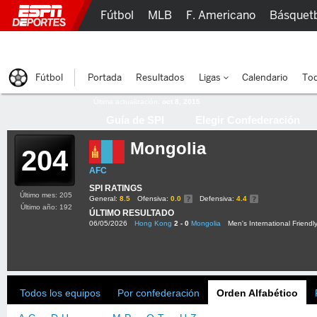
Fútbol
MLB
F. Americano
Básquet
Lucha Libre
Olímpicos
Más Deportes
Fútbol
Portada
Resultados
Ligas
Calendario
Tod
Última actualización:
oct 8, 2015
Guía de SPI
Elegir Confederación
Mongolia
204
AFC
SPI RATINGS
Último mes: 205
General:
8.5
Ofensiva:
0.0
Defensiva:
4.4
Último año: 192
ÚLTIMO RESULTADO
06/05/2026
Hong Kong
2 - 0
Mongolia
Men's International Friendl
Todos los equipos
Por confederación
Orden Alfabético