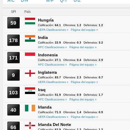
A-C
D-H
I-L
M-P
Q-T
U-Z
SPI
País
Hungría
59
Calificación:
64.1
Ofensiva:
1.2
Defensiva:
1.2
UEFA Clasificaciones »
Página del equipo »
India
178
Calificación:
22.9
Ofensiva:
0.3
Defensiva:
3.2
AFC Clasificaciones »
Página del equipo »
Indonesia
171
Calificación:
27.1
Ofensiva:
0.4
Defensiva:
2.9
AFC Clasificaciones »
Página del equipo »
Inglaterra
9
Calificación:
83.7
Ofensiva:
2.3
Defensiva:
0.7
UEFA Clasificaciones »
Página del equipo »
Iraq
103
Calificación:
51.9
Ofensiva:
0.9
Defensiva:
1.7
AFC Clasificaciones »
Página del equipo »
Irlanda
40
Calificación:
71.3
Ofensiva:
1.4
Defensiva:
0.9
UEFA Clasificaciones »
Página del equipo »
Irlanda Del Norte
66
Calificación:
62.9
Ofensiva:
1.2
Defensiva:
1.2