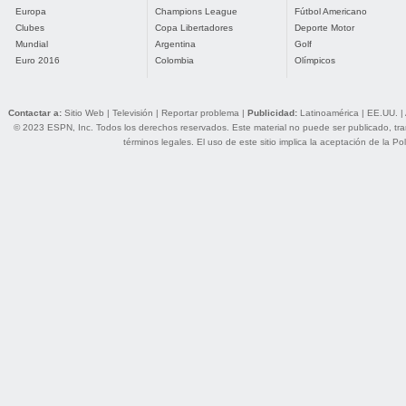
Europa
Champions League
Fútbol Americano
Clubes
Copa Libertadores
Deporte Motor
Mundial
Argentina
Golf
Euro 2016
Colombia
Olímpicos
Contactar a:
Sitio Web
|
Televisión
|
Reportar problema
|
Publicidad:
Latinoamérica
|
EE.UU.
|
© 2023 ESPN, Inc. Todos los derechos reservados. Este material no puede ser publicado, trans
términos legales
. El uso de este sitio implica la aceptación de la
Pol