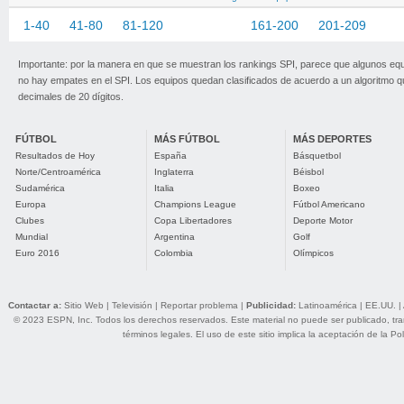
1-40
41-80
81-120
121-160
161-200
201-209
Importante: por la manera en que se muestran los rankings SPI, parece que algunos eq
no hay empates en el SPI. Los equipos quedan clasificados de acuerdo a un algoritmo 
decimales de 20 dígitos.
FÚTBOL
MÁS FÚTBOL
MÁS DEPORTES
Resultados de Hoy
España
Básquetbol
Norte/Centroamérica
Inglaterra
Béisbol
Sudamérica
Italia
Boxeo
Europa
Champions League
Fútbol Americano
Clubes
Copa Libertadores
Deporte Motor
Mundial
Argentina
Golf
Euro 2016
Colombia
Olímpicos
Contactar a:
Sitio Web
|
Televisión
|
Reportar problema
|
Publicidad:
Latinoamérica
|
EE.UU.
|
© 2023 ESPN, Inc. Todos los derechos reservados. Este material no puede ser publicado, trans
términos legales
. El uso de este sitio implica la aceptación de la
Pol