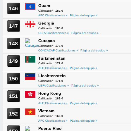
Guam
146
Calificación:
182.0
AFC Clasificaciones »
Página del equipo »
Georgia
147
Calificación:
180.0
UEFA Clasificaciones »
Página del equipo »
Curaçao
148
Calificación:
178.0
CONCACAF Clasificaciones »
Página del equipo »
Turkmenistan
149
Calificación:
172.0
AFC Clasificaciones »
Página del equipo »
Liechtenstein
150
Calificación:
171.0
UEFA Clasificaciones »
Página del equipo »
Hong Kong
151
Calificación:
169.0
AFC Clasificaciones »
Página del equipo »
Vietnam
152
Calificación:
166.0
AFC Clasificaciones »
Página del equipo »
Puerto Rico