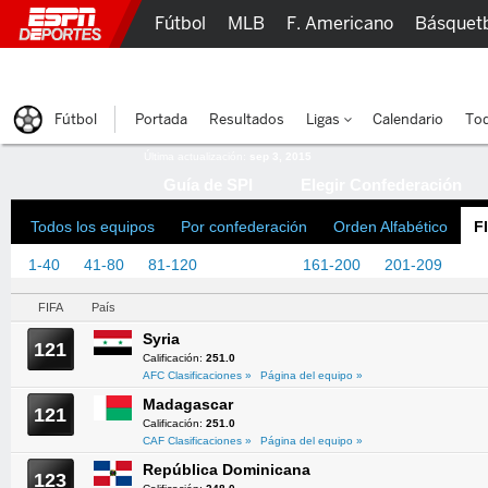
Fútbol
MLB
F. Americano
Básquet
Lucha Libre
Olímpicos
Más Deportes
Fútbol
Portada
Resultados
Ligas
Calendario
Tod
Última actualización:
sep 3, 2015
Guía de SPI
Elegir Confederación
Todos los equipos
Por confederación
Orden Alfabético
F
1-40
41-80
81-120
121-160
161-200
201-209
FIFA
País
Syria
121
Calificación:
251.0
AFC Clasificaciones »
Página del equipo »
Madagascar
121
Calificación:
251.0
CAF Clasificaciones »
Página del equipo »
República Dominicana
123