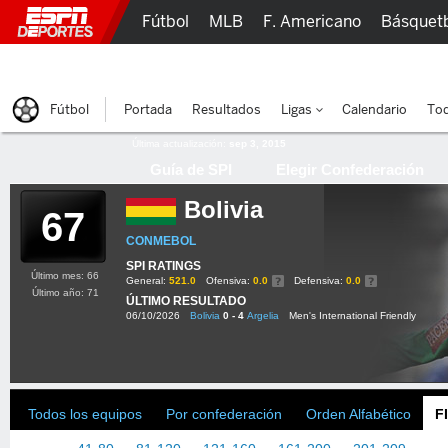
Fútbol
MLB
F. Americano
Básquet
Lucha Libre
Olímpicos
Más Deportes
Fútbol
Portada
Resultados
Ligas
Calendario
Tod
Última actualización:
sep 3, 2015
Guía de SPI
Elegir Confederación
Bolivia
67
CONMEBOL
SPI RATINGS
Último mes: 66
General:
521.0
Ofensiva:
0.0
Defensiva:
0.0
Último año: 71
ÚLTIMO RESULTADO
06/10/2026
Bolivia
0 - 4
Argelia
Men's International Friendly
Todos los equipos
Por confederación
Orden Alfabético
F