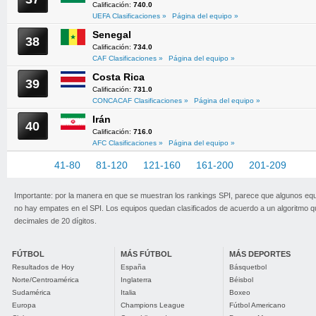
Calificación:
740.0
UEFA Clasificaciones »
Página del equipo »
Senegal
38
Calificación:
734.0
CAF Clasificaciones »
Página del equipo »
Costa Rica
39
Calificación:
731.0
CONCACAF Clasificaciones »
Página del equipo »
Irán
40
Calificación:
716.0
AFC Clasificaciones »
Página del equipo »
1-40
41-80
81-120
121-160
161-200
201-209
Importante: por la manera en que se muestran los rankings SPI, parece que algunos eq
no hay empates en el SPI. Los equipos quedan clasificados de acuerdo a un algoritmo 
decimales de 20 dígitos.
FÚTBOL
MÁS FÚTBOL
MÁS DEPORTES
Resultados de Hoy
España
Básquetbol
Norte/Centroamérica
Inglaterra
Béisbol
Sudamérica
Italia
Boxeo
Europa
Champions League
Fútbol Americano