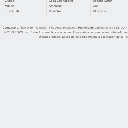
Clubes
Copa Libertadores
Deporte Motor
Mundial
Argentina
Golf
Euro 2016
Colombia
Olímpicos
Contactar a:
Sitio Web
|
Televisión
|
Reportar problema
|
Publicidad:
Latinoamérica
|
EE.UU.
|
© 2023 ESPN, Inc. Todos los derechos reservados. Este material no puede ser publicado, trans
términos legales
. El uso de este sitio implica la aceptación de la
Pol