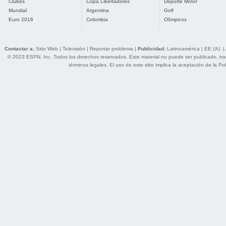
Clubes
Copa Libertadores
Deporte Motor
Mundial
Argentina
Golf
Euro 2016
Colombia
Olímpicos
Contactar a:
Sitio Web
|
Televisión
|
Reportar problema
|
Publicidad:
Latinoamérica
|
EE.UU.
|
© 2023 ESPN, Inc. Todos los derechos reservados. Este material no puede ser publicado, trans
términos legales
. El uso de este sitio implica la aceptación de la
Pol