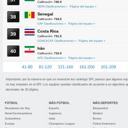
Calificación:
740.0
UEFA Clasificaciones »
Página del equipo »
Senegal
38
Calificación:
734.0
CAF Clasificaciones »
Página del equipo »
Costa Rica
39
Calificación:
731.0
CONCACAF Clasificaciones »
Página del equipo »
Irán
40
Calificación:
716.0
AFC Clasificaciones »
Página del equipo »
1-40
41-80
81-120
121-160
161-200
201-209
Importante: por la manera en que se muestran los rankings SPI, parece que algunos eq
no hay empates en el SPI. Los equipos quedan clasificados de acuerdo a un algoritmo 
decimales de 20 dígitos.
FÚTBOL
MÁS FÚTBOL
MÁS DEPORTES
Resultados de Hoy
España
Básquetbol
Norte/Centroamérica
Inglaterra
Béisbol
Sudamérica
Italia
Boxeo
Europa
Champions League
Fútbol Americano