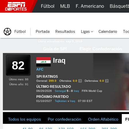
Fútbol
MLB
F. Americano
Básquet
Lucha Libre
Olímpicos
Más Deportes
Fútbol
Portada
Resultados
Ligas
Calendario
Tod
Última actualización:
sep 3, 2015
Guía de SPI
Elegir Confederación
Iraq
82
AFC
SPI RATINGS
Último mes: 86
General:
399.0
Ofensiva:
0.0
Defensiva:
0.0
Último año: 91
ÚLTIMO RESULTADO
06/26/2026
Senegal
5 - 0
Iraq
FIFA World Cup
PRÓXIMO PARTIDO
01/10/2027
Tajikistan
v
Iraq
07:00 EST
Todos los equipos
Por confederación
Orden Alfabético
F