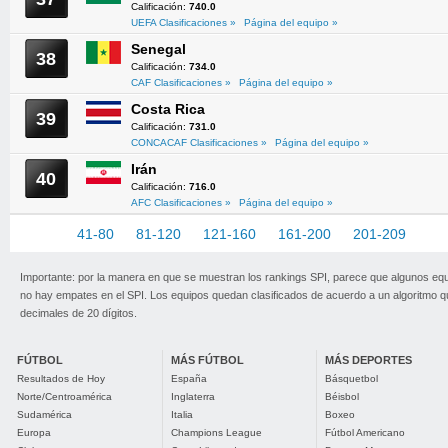
Calificación:
740.0
UEFA Clasificaciones »
Página del equipo »
Senegal
38
Calificación:
734.0
CAF Clasificaciones »
Página del equipo »
Costa Rica
39
Calificación:
731.0
CONCACAF Clasificaciones »
Página del equipo »
Irán
40
Calificación:
716.0
AFC Clasificaciones »
Página del equipo »
1-40
41-80
81-120
121-160
161-200
201-209
Importante: por la manera en que se muestran los rankings SPI, parece que algunos eq
no hay empates en el SPI. Los equipos quedan clasificados de acuerdo a un algoritmo 
decimales de 20 dígitos.
FÚTBOL
MÁS FÚTBOL
MÁS DEPORTES
Resultados de Hoy
España
Básquetbol
Norte/Centroamérica
Inglaterra
Béisbol
Sudamérica
Italia
Boxeo
Europa
Champions League
Fútbol Americano