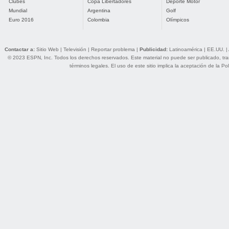
Clubes
Copa Libertadores
Deporte Motor
Mundial
Argentina
Golf
Euro 2016
Colombia
Olímpicos
Contactar a:
Sitio Web
|
Televisión
|
Reportar problema
|
Publicidad:
Latinoamérica
|
EE.UU.
|
© 2023 ESPN, Inc. Todos los derechos reservados. Este material no puede ser publicado, trans
términos legales
. El uso de este sitio implica la aceptación de la
Pol