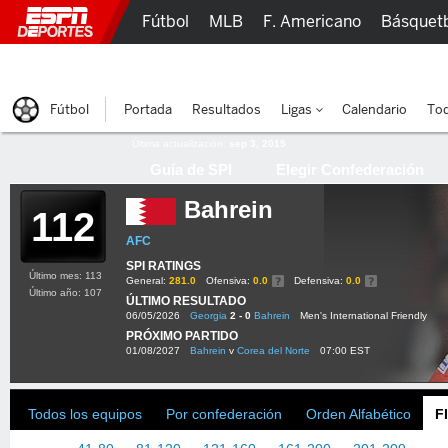
Fútbol
MLB
F. Americano
Básquet
Lucha Libre
Olímpicos
Más Deportes
Fútbol
Portada
Resultados
Ligas
Calendario
Tod
Última actualización:
sep 3, 2015
Guía de SPI
Elegir Confederación
Bahrein
112
AFC
SPI RATINGS
Último mes: 113
General:
281.0
Ofensiva:
0.0
Defensiva:
0.0
Último año: 107
ÚLTIMO RESULTADO
06/05/2026
Georgia
2 - 0
Bahrein
Men's International Friendly
PRÓXIMO PARTIDO
01/08/2027
Bahrein
v
Corea del Norte
07:00 EST
Todos los equipos
Por confederación
Orden Alfabético
F