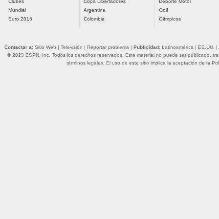
Clubes
Copa Libertadores
Deporte Motor
Mundial
Argentina
Golf
Euro 2016
Colombia
Olímpicos
Contactar a:
Sitio Web
|
Televisión
|
Reportar problema
|
Publicidad:
Latinoamérica
|
EE.UU.
|
© 2023 ESPN, Inc. Todos los derechos reservados. Este material no puede ser publicado, trans
términos legales
. El uso de este sitio implica la aceptación de la
Pol