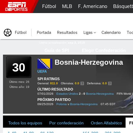
Fútbol
MLB
F. Americano
Básquet
Lucha Libre
Olímpicos
Más Deportes
Fútbol
Portada
Resultados
Ligas
Calendario
Tod
Última actualización:
sep 3, 2015
Guía de SPI
Elegir Confederación
Bosnia-Herzegovina
30
UEFA
SPI RATINGS
Último mes: 26
General:
811.0
Ofensiva:
0.0
Defensiva:
0.0
Último año: 19
ÚLTIMO RESULTADO
07/01/2026
Estados Unidos
2 - 0
Bosnia-Herzegovina
FIFA World
PRÓXIMO PARTIDO
09/25/2026
Polonia
v
Bosnia-Herzegovina
07:45 EDT
Todos los equipos
Por confederación
Orden Alfabético
F