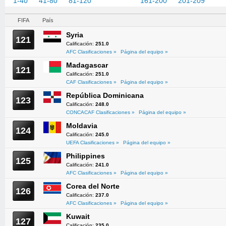
1-40
41-80
81-120
121-160
161-200
201-209
FIFA
País
Syria
121
Calificación:
251.0
AFC Clasificaciones »
Página del equipo »
Madagascar
121
Calificación:
251.0
CAF Clasificaciones »
Página del equipo »
República Dominicana
123
Calificación:
248.0
CONCACAF Clasificaciones »
Página del equipo »
Moldavia
124
Calificación:
245.0
UEFA Clasificaciones »
Página del equipo »
Philippines
125
Calificación:
241.0
AFC Clasificaciones »
Página del equipo »
Corea del Norte
126
Calificación:
237.0
AFC Clasificaciones »
Página del equipo »
Kuwait
127
Calificación:
235.0