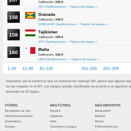
Calificación:
159.0
AFC Clasificaciones »
Página del equipo »
Granada
158
Calificación:
155.0
CONCACAF Clasificaciones »
Página del equipo »
Tajikistan
158
Calificación:
155.0
AFC Clasificaciones »
Página del equipo »
Malta
160
Calificación:
154.0
UEFA Clasificaciones »
Página del equipo »
1-40
41-80
81-120
121-160
161-200
201-209
Importante: por la manera en que se muestran los rankings SPI, parece que algunos eq
no hay empates en el SPI. Los equipos quedan clasificados de acuerdo a un algoritmo 
decimales de 20 dígitos.
FÚTBOL
MÁS FÚTBOL
MÁS DEPORTES
Resultados de Hoy
España
Básquetbol
Norte/Centroamérica
Inglaterra
Béisbol
Sudamérica
Italia
Boxeo
Europa
Champions League
Fútbol Americano