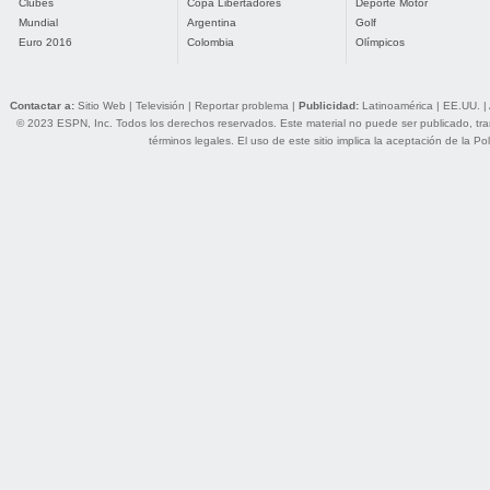
Clubes
Copa Libertadores
Deporte Motor
Mundial
Argentina
Golf
Euro 2016
Colombia
Olímpicos
Contactar a:
Sitio Web
|
Televisión
|
Reportar problema
|
Publicidad:
Latinoamérica
|
EE.UU.
|
© 2023 ESPN, Inc. Todos los derechos reservados. Este material no puede ser publicado, trans
términos legales
. El uso de este sitio implica la aceptación de la
Pol