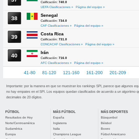
Calificación:
740.0
UEFA Clasificaciones »
Página del equipo »
Senegal
38
Calificación:
734.0
CAF Clasificaciones »
Página del equipo »
Costa Rica
39
Calificación:
731.0
CONCACAF Clasificaciones »
Página del equipo »
Irán
40
Calificación:
716.0
AFC Clasificaciones »
Página del equipo »
1-40
41-80
81-120
121-160
161-200
201-209
Importante: por la manera en que se muestran los rankings SPI, parece que algunos eq
no hay empates en el SPI. Los equipos quedan clasificados de acuerdo a un algoritmo 
decimales de 20 dígitos.
FÚTBOL
MÁS FÚTBOL
MÁS DEPORTES
Resultados de Hoy
España
Básquetbol
Norte/Centroamérica
Inglaterra
Béisbol
Sudamérica
Italia
Boxeo
Europa
Champions League
Fútbol Americano