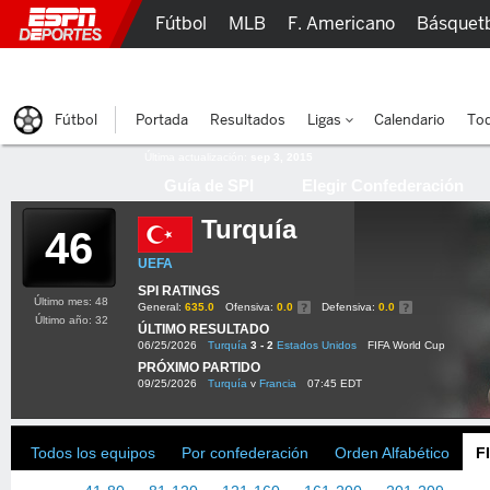
Fútbol
MLB
F. Americano
Básquet
Lucha Libre
Olímpicos
Más Deportes
Fútbol
Portada
Resultados
Ligas
Calendario
Tod
Última actualización:
sep 3, 2015
Guía de SPI
Elegir Confederación
Turquía
46
UEFA
SPI RATINGS
Último mes: 48
General:
635.0
Ofensiva:
0.0
Defensiva:
0.0
Último año: 32
ÚLTIMO RESULTADO
06/25/2026
Turquía
3 - 2
Estados Unidos
FIFA World Cup
PRÓXIMO PARTIDO
09/25/2026
Turquía
v
Francia
07:45 EDT
Todos los equipos
Por confederación
Orden Alfabético
F