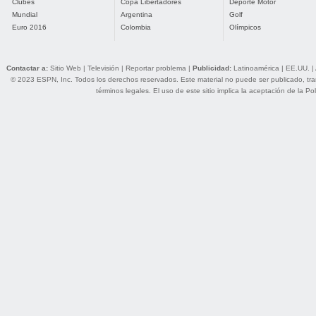
Clubes
Copa Libertadores
Deporte Motor
Mundial
Argentina
Golf
Euro 2016
Colombia
Olímpicos
Contactar a:
Sitio Web
|
Televisión
|
Reportar problema
|
Publicidad:
Latinoamérica
|
EE.UU.
|
© 2023 ESPN, Inc. Todos los derechos reservados. Este material no puede ser publicado, trans
términos legales
. El uso de este sitio implica la aceptación de la
Pol