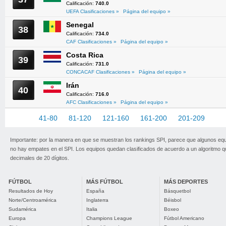
Calificación:
740.0
UEFA Clasificaciones »
Página del equipo »
Senegal
38
Calificación:
734.0
CAF Clasificaciones »
Página del equipo »
Costa Rica
39
Calificación:
731.0
CONCACAF Clasificaciones »
Página del equipo »
Irán
40
Calificación:
716.0
AFC Clasificaciones »
Página del equipo »
1-40
41-80
81-120
121-160
161-200
201-209
Importante: por la manera en que se muestran los rankings SPI, parece que algunos eq
no hay empates en el SPI. Los equipos quedan clasificados de acuerdo a un algoritmo 
decimales de 20 dígitos.
FÚTBOL
MÁS FÚTBOL
MÁS DEPORTES
Resultados de Hoy
España
Básquetbol
Norte/Centroamérica
Inglaterra
Béisbol
Sudamérica
Italia
Boxeo
Europa
Champions League
Fútbol Americano