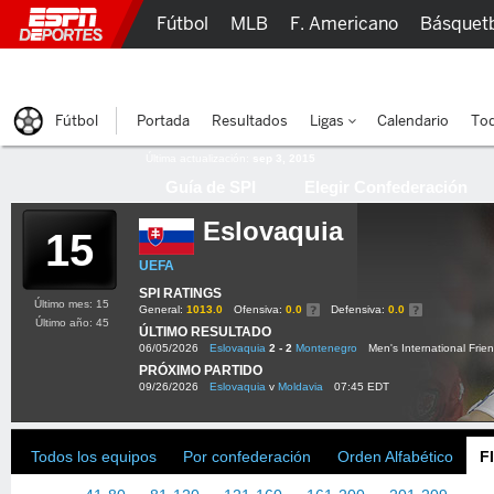
Fútbol
MLB
F. Americano
Básquet
Lucha Libre
Olímpicos
Más Deportes
Fútbol
Portada
Resultados
Ligas
Calendario
Tod
Última actualización:
sep 3, 2015
Guía de SPI
Elegir Confederación
Eslovaquia
15
UEFA
SPI RATINGS
Último mes: 15
General:
1013.0
Ofensiva:
0.0
Defensiva:
0.0
Último año: 45
ÚLTIMO RESULTADO
06/05/2026
Eslovaquia
2 - 2
Montenegro
Men's International Frien
PRÓXIMO PARTIDO
09/26/2026
Eslovaquia
v
Moldavia
07:45 EDT
Todos los equipos
Por confederación
Orden Alfabético
F