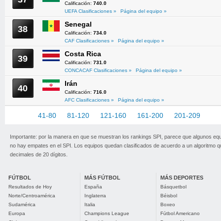
Calificación:
740.0
UEFA Clasificaciones »
Página del equipo »
Senegal
38
Calificación:
734.0
CAF Clasificaciones »
Página del equipo »
Costa Rica
39
Calificación:
731.0
CONCACAF Clasificaciones »
Página del equipo »
Irán
40
Calificación:
716.0
AFC Clasificaciones »
Página del equipo »
1-40
41-80
81-120
121-160
161-200
201-209
Importante: por la manera en que se muestran los rankings SPI, parece que algunos eq
no hay empates en el SPI. Los equipos quedan clasificados de acuerdo a un algoritmo 
decimales de 20 dígitos.
FÚTBOL
MÁS FÚTBOL
MÁS DEPORTES
Resultados de Hoy
España
Básquetbol
Norte/Centroamérica
Inglaterra
Béisbol
Sudamérica
Italia
Boxeo
Europa
Champions League
Fútbol Americano