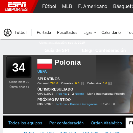
Fútbol
MLB
F. Americano
Básquet
Lucha Libre
Olímpicos
Más Deportes
Fútbol
Portada
Resultados
Ligas
Calendario
Tod
Última actualización:
sep 3, 2015
Guía de SPI
Elegir Confederación
Polonia
34
UEFA
SPI RATINGS
Último mes: 30
General:
764.0
Ofensiva:
0.0
Defensiva:
0.0
Último año: 61
ÚLTIMO RESULTADO
06/03/2026
Polonia
2 - 2
Nigeria
Men's International Friendly
PRÓXIMO PARTIDO
09/25/2026
Polonia
v
Bosnia-Herzegovina
07:45 EDT
Todos los equipos
Por confederación
Orden Alfabético
F