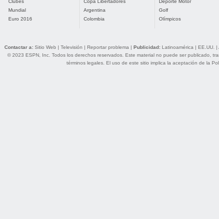
Clubes
Copa Libertadores
Deporte Motor
Mundial
Argentina
Golf
Euro 2016
Colombia
Olímpicos
Contactar a:
Sitio Web
|
Televisión
|
Reportar problema
|
Publicidad:
Latinoamérica
|
EE.UU.
|
© 2023 ESPN, Inc. Todos los derechos reservados. Este material no puede ser publicado, trans
términos legales
. El uso de este sitio implica la aceptación de la
Pol