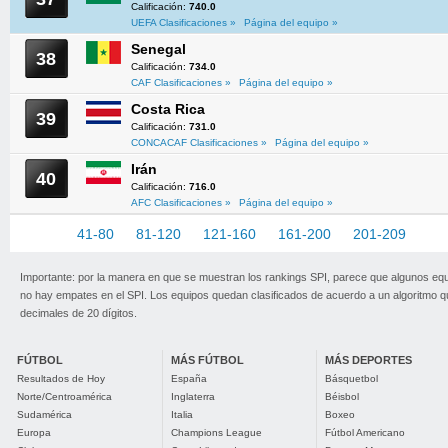
Calificación:
740.0
UEFA Clasificaciones »
Página del equipo »
Senegal
38
Calificación:
734.0
CAF Clasificaciones »
Página del equipo »
Costa Rica
39
Calificación:
731.0
CONCACAF Clasificaciones »
Página del equipo »
Irán
40
Calificación:
716.0
AFC Clasificaciones »
Página del equipo »
1-40
41-80
81-120
121-160
161-200
201-209
Importante: por la manera en que se muestran los rankings SPI, parece que algunos eq
no hay empates en el SPI. Los equipos quedan clasificados de acuerdo a un algoritmo 
decimales de 20 dígitos.
FÚTBOL
MÁS FÚTBOL
MÁS DEPORTES
Resultados de Hoy
España
Básquetbol
Norte/Centroamérica
Inglaterra
Béisbol
Sudamérica
Italia
Boxeo
Europa
Champions League
Fútbol Americano