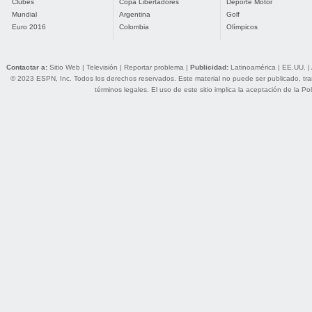
Clubes
Copa Libertadores
Deporte Motor
Mundial
Argentina
Golf
Euro 2016
Colombia
Olímpicos
Contactar a:
Sitio Web
|
Televisión
|
Reportar problema
|
Publicidad:
Latinoamérica
|
EE.UU.
|
© 2023 ESPN, Inc. Todos los derechos reservados. Este material no puede ser publicado, trans
términos legales
. El uso de este sitio implica la aceptación de la
Pol