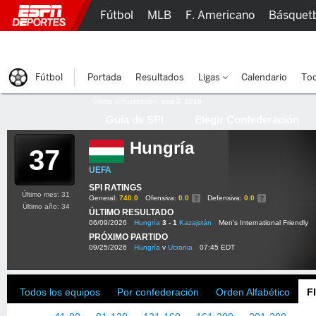
Fútbol
MLB
F. Americano
Básquet
Lucha Libre
Olímpicos
Más Deportes
Fútbol
Portada
Resultados
Ligas
Calendario
Tod
Última actualización:
sep 3, 2015
Guía de SPI
Elegir Confederación
Hungría
37
UEFA
SPI RATINGS
Último mes: 31
General:
740.0
Ofensiva:
0.0
Defensiva:
0.0
Último año: 34
ÚLTIMO RESULTADO
06/09/2026
Hungría
3 - 1
Kazajstán
Men's International Friendly
PRÓXIMO PARTIDO
09/25/2026
Hungría
v
Ucrania
07:45 EDT
Todos los equipos
Por confederación
Orden Alfabético
F