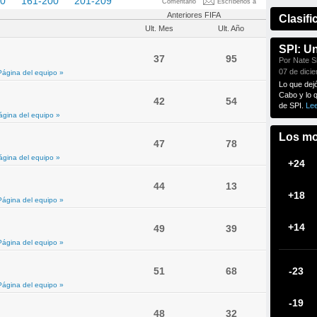
60
161-200
201-209
Comentario
Escríbenos a
Anteriores FIFA
Clasifi
Ult. Mes
Ult. Año
SPI: U
37
95
Por Nate Si
07 de dici
Página del equipo »
Lo que dej
Cabo y lo 
42
54
de SPI.
Le
ágina del equipo »
Los mo
47
78
ágina del equipo »
+24
44
13
+18
Página del equipo »
+14
49
39
Página del equipo »
51
68
-23
Página del equipo »
-19
48
32