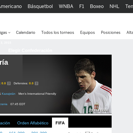
Americano
Básquetbol
WNBA
F1
Boxeo
NHL
Ten
picos
Más Deportes
Watc
igas
Calendario
Todos los torneos
Equipos
Posiciones
Alt
 3, 2015
Elegir Confederación
ría
:
0.0
Defensiva:
0.0
1
Kazajstán
Men's International Friendly
rania
07:45 EDT
ación
Orden Alfabético
FIFA