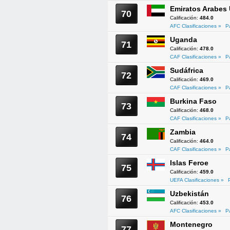
Emiratos Arabes
70
Calificación:
484.0
AFC Clasificaciones »
P
Uganda
71
Calificación:
478.0
CAF Clasificaciones »
P
Sudáfrica
72
Calificación:
469.0
CAF Clasificaciones »
P
Burkina Faso
73
Calificación:
468.0
CAF Clasificaciones »
P
Zambia
74
Calificación:
464.0
CAF Clasificaciones »
P
Islas Feroe
75
Calificación:
459.0
UEFA Clasificaciones »
Uzbekistán
76
Calificación:
453.0
AFC Clasificaciones »
P
Montenegro
77