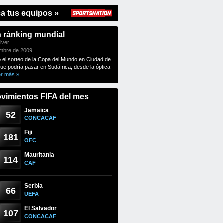
ca tus equipos »
n ránking mundial
lver
embre de 2009
ó el sorteo de la Copa del Mundo en Ciudad del
que podría pasar en Sudáfrica, desde la óptica
er más »
vimientos FIFA del mes
Jamaica
52
CONCACAF
Fiji
181
OFC
Mauritania
114
CAF
Serbia
66
UEFA
El Salvador
107
CONCACAF