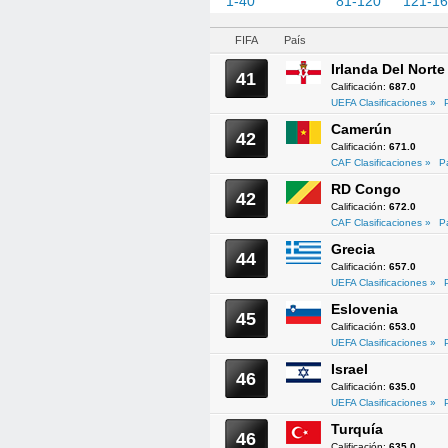
1-40
41-80
81-120
121-1
FIFA
País
Irlanda Del Norte
41
Calificación:
687.0
UEFA Clasificaciones »
Camerún
42
Calificación:
671.0
CAF Clasificaciones »
P
RD Congo
42
Calificación:
672.0
CAF Clasificaciones »
P
Grecia
44
Calificación:
657.0
UEFA Clasificaciones »
Eslovenia
45
Calificación:
653.0
UEFA Clasificaciones »
Israel
46
Calificación:
635.0
UEFA Clasificaciones »
Turquía
46
Calificación:
635.0