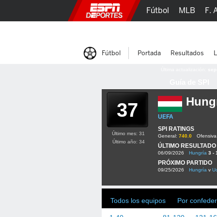
Fútbol
MLB
F. 
Lucha Libre
Olím
Fútbol
Portada
Resultados
L
Última actualización:
sep
Guía de SPI
Hung
37
UEFA
SPI RATINGS
Último mes: 31
General:
740.0
Ofensiva
Último año: 34
ÚLTIMO RESULTADO
06/09/2026
Hungría
3 - 
PRÓXIMO PARTIDO
09/25/2026
Hungría
v
Uc
Todos los equipos
Por confeder