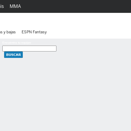
is
MMA
h
Juegos
Ediciones
as y bajas
ESPN Fantasy
Encuentra tu equipo