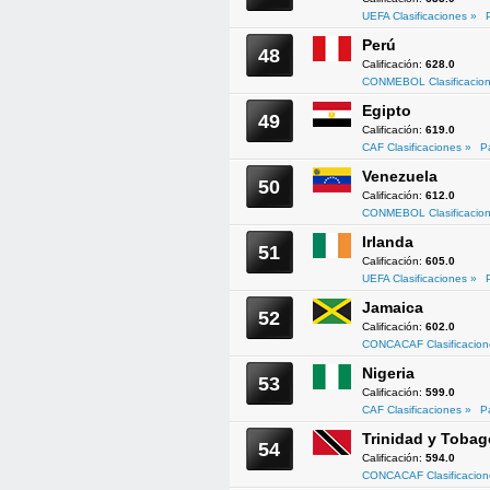
UEFA Clasificaciones »
Perú
48
Calificación:
628.0
CONMEBOL Clasificacion
Egipto
49
Calificación:
619.0
CAF Clasificaciones »
P
Venezuela
50
Calificación:
612.0
CONMEBOL Clasificacion
Irlanda
51
Calificación:
605.0
UEFA Clasificaciones »
Jamaica
52
Calificación:
602.0
CONCACAF Clasificacion
Nigeria
53
Calificación:
599.0
CAF Clasificaciones »
P
Trinidad y Tobag
54
Calificación:
594.0
CONCACAF Clasificacion