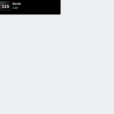
Benín
115
CAF