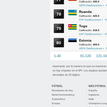
Calificación:
430.0
UEFA Clasificaciones »
Ruanda
78
Calificación:
426.0
CAF Clasificaciones »
P
Togo
79
Calificación:
418.0
CAF Clasificaciones »
P
Estonia
80
Calificación:
405.0
UEFA Clasificaciones »
1-40
41-80
81-120
121-1
Importante: por la manera en que se muestran
no hay empates en el SPI. Los equipos quedan 
decimales de 20 dígitos.
FÚTBOL
MÁS FÚTBOL
Resultados de Hoy
España
Norte/Centroamérica
Inglaterra
Sudamérica
Italia
Europa
Champions Lea