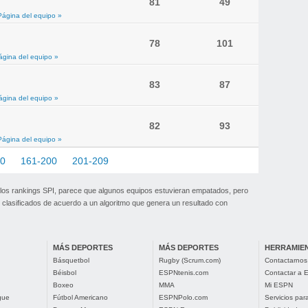
81
49
Página del equipo »
78
101
ágina del equipo »
83
87
ágina del equipo »
82
93
Página del equipo »
60
161-200
201-209
 los rankings SPI, parece que algunos equipos estuvieran empatados, pero
clasificados de acuerdo a un algoritmo que genera un resultado con
MÁS DEPORTES
MÁS DEPORTES
HERRAMIE
Básquetbol
Rugby (Scrum.com)
Contactarnos
Béisbol
ESPNtenis.com
Contactar a
Boxeo
MMA
Mi ESPN
gue
Fútbol Americano
ESPNPolo.com
Servicios pa