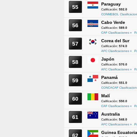
Paraguay
55
Calificación:
592.0
CONMEBOL Clasificacion
Cabo Verde
56
Calificación:
589.0
CAF Clasificaciones »
P
Corea del Sur
57
Calificación:
574.0
AFC Clasificaciones »
P
Japón
58
Calificación:
570.0
AFC Clasificaciones »
P
Panamá
59
Calificación:
551.0
CONCACAF Clasificacion
Malí
60
Calificación:
550.0
CAF Clasificaciones »
P
Australia
61
Calificación:
548.0
AFC Clasificaciones »
P
Guinea Ecuatoria
62