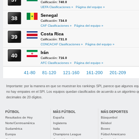
Calificación:
740.0
UEFA Clasificaciones »
Página del equipo »
Senegal
38
Calificación:
734.0
CAF Clasificaciones »
Página del equipo »
Costa Rica
39
Calificación:
731.0
CONCACAF Clasificaciones »
Página del equipo »
Irán
40
Calificación:
716.0
AFC Clasificaciones »
Página del equipo »
1-40
41-80
81-120
121-160
161-200
201-209
Importante: por la manera en que se muestran los rankings SPI, parece que algunos eq
no hay empates en el SPI. Los equipos quedan clasificados de acuerdo a un algoritmo 
decimales de 20 dígitos.
FÚTBOL
MÁS FÚTBOL
MÁS DEPORTES
Resultados de Hoy
España
Básquetbol
Norte/Centroamérica
Inglaterra
Béisbol
Sudamérica
Italia
Boxeo
Europa
Champions League
Fútbol Americano