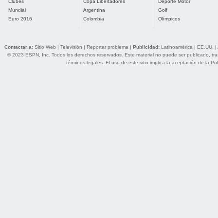
Clubes
Copa Libertadores
Deporte Motor
Mundial
Argentina
Golf
Euro 2016
Colombia
Olímpicos
Contactar a:
Sitio Web
|
Televisión
|
Reportar problema
|
Publicidad:
Latinoamérica
|
EE.UU.
|
© 2023 ESPN, Inc. Todos los derechos reservados. Este material no puede ser publicado, trans
términos legales
. El uso de este sitio implica la aceptación de la
Pol