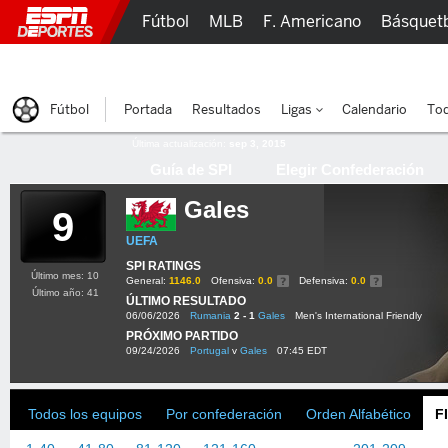
Fútbol
MLB
F. Americano
Básquet
Lucha Libre
Olímpicos
Más Deportes
Fútbol
Portada
Resultados
Ligas
Calendario
Tod
Última actualización:
sep 3, 2015
Guía de SPI
Elegir Confederación
Gales
9
UEFA
SPI RATINGS
Último mes: 10
General:
1146.0
Ofensiva:
0.0
Defensiva:
0.0
Último año: 41
ÚLTIMO RESULTADO
06/06/2026
Rumania
2 - 1
Gales
Men's International Friendly
PRÓXIMO PARTIDO
09/24/2026
Portugal
v
Gales
07:45 EDT
Todos los equipos
Por confederación
Orden Alfabético
F