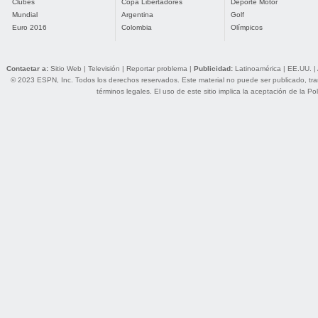
Clubes
Copa Libertadores
Deporte Motor
Mundial
Argentina
Golf
Euro 2016
Colombia
Olímpicos
Contactar a:
Sitio Web
|
Televisión
|
Reportar problema
|
Publicidad:
Latinoamérica
|
EE.UU.
|
© 2023 ESPN, Inc. Todos los derechos reservados. Este material no puede ser publicado, trans
términos legales
. El uso de este sitio implica la aceptación de la
Pol