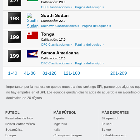
Calificación:
23.0
OFC Clasificaciones »
Página del equipo »
South Sudan
198
Calificación:
22.0
Unknown Clasificaciones »
Página del equipo »
Tonga
199
Calificación:
17.0
OFC Clasificaciones »
Página del equipo »
Samoa Americana
199
Calificación:
17.0
OFC Clasificaciones »
Página del equipo »
1-40
41-80
81-120
121-160
161-200
201-209
Importante: por la manera en que se muestran los rankings SPI, parece que algunos eq
no hay empates en el SPI. Los equipos quedan clasificados de acuerdo a un algoritmo 
decimales de 20 dígitos.
FÚTBOL
MÁS FÚTBOL
MÁS DEPORTES
Resultados de Hoy
España
Básquetbol
Norte/Centroamérica
Inglaterra
Béisbol
Sudamérica
Italia
Boxeo
Europa
Champions League
Fútbol Americano