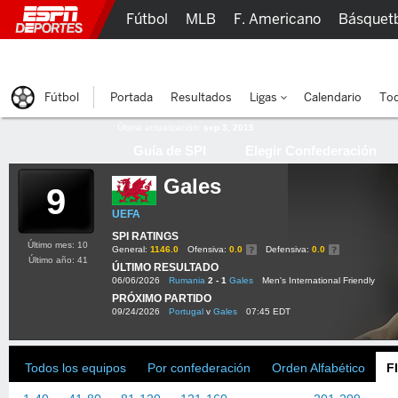
Fútbol
MLB
F. Americano
Básquet
Lucha Libre
Olímpicos
Más Deportes
Fútbol
Portada
Resultados
Ligas
Calendario
Tod
Última actualización:
sep 3, 2015
Guía de SPI
Elegir Confederación
Gales
9
UEFA
SPI RATINGS
Último mes: 10
General:
1146.0
Ofensiva:
0.0
Defensiva:
0.0
Último año: 41
ÚLTIMO RESULTADO
06/06/2026
Rumania
2 - 1
Gales
Men's International Friendly
PRÓXIMO PARTIDO
09/24/2026
Portugal
v
Gales
07:45 EDT
Todos los equipos
Por confederación
Orden Alfabético
F