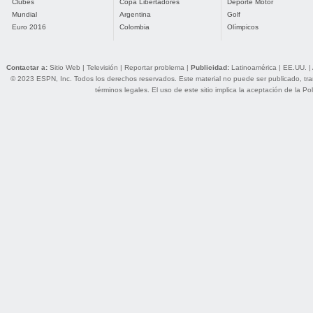
Clubes
Copa Libertadores
Deporte Motor
Mundial
Argentina
Golf
Euro 2016
Colombia
Olímpicos
Contactar a:
Sitio Web
|
Televisión
|
Reportar problema
|
Publicidad:
Latinoamérica
|
EE.UU.
|
© 2023 ESPN, Inc. Todos los derechos reservados. Este material no puede ser publicado, trans
términos legales
. El uso de este sitio implica la aceptación de la
Pol