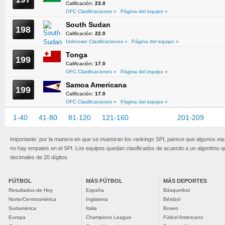
Calificación:
23.0
OFC Clasificaciones »
Página del equipo »
South Sudan
198
Calificación:
22.0
Unknown Clasificaciones »
Página del equipo »
Tonga
199
Calificación:
17.0
OFC Clasificaciones »
Página del equipo »
Samoa Americana
199
Calificación:
17.0
OFC Clasificaciones »
Página del equipo »
1-40
41-80
81-120
121-160
161-200
201-209
Importante: por la manera en que se muestran los rankings SPI, parece que algunos eq
no hay empates en el SPI. Los equipos quedan clasificados de acuerdo a un algoritmo 
decimales de 20 dígitos.
FÚTBOL
MÁS FÚTBOL
MÁS DEPORTES
Resultados de Hoy
España
Básquetbol
Norte/Centroamérica
Inglaterra
Béisbol
Sudamérica
Italia
Boxeo
Europa
Champions League
Fútbol Americano