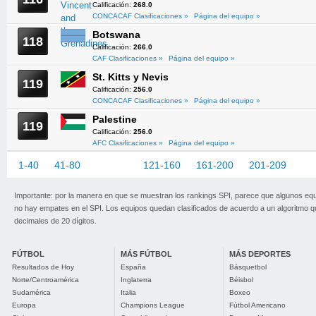
Calificación:
268.0
CONCACAF Clasificaciones »
Página del equipo »
Botswana
118
Calificación:
266.0
CAF Clasificaciones »
Página del equipo »
St. Kitts y Nevis
119
Calificación:
256.0
CONCACAF Clasificaciones »
Página del equipo »
Palestine
119
Calificación:
256.0
AFC Clasificaciones »
Página del equipo »
1-40
41-80
81-120
121-160
161-200
201-209
Importante: por la manera en que se muestran los rankings SPI, parece que algunos eq
no hay empates en el SPI. Los equipos quedan clasificados de acuerdo a un algoritmo 
decimales de 20 dígitos.
FÚTBOL
MÁS FÚTBOL
MÁS DEPORTES
Resultados de Hoy
España
Básquetbol
Norte/Centroamérica
Inglaterra
Béisbol
Sudamérica
Italia
Boxeo
Europa
Champions League
Fútbol Americano