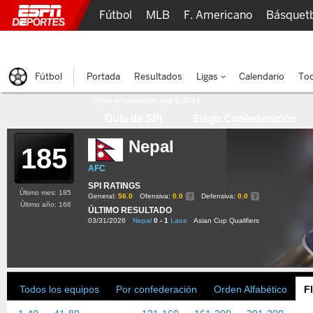
Fútbol
MLB
F. Americano
Básquet
Lucha Libre
Olímpicos
Más Deportes
Fútbol
Portada
Resultados
Ligas
Calendario
Tod
Última actualización:
sep 3, 2015
Guía de SPI
Elegir Confederación
Nepal
185
AFC
SPI RATINGS
Último mes: 185
General:
56.0
Ofensiva:
0.0
Defensiva:
0.0
Último año: 166
ÚLTIMO RESULTADO
03/31/2026
Nepal
0 - 1
Laos
Asian Cup Qualifiers
Todos los equipos
Por confederación
Orden Alfabético
F