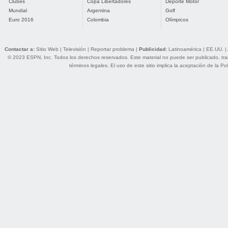
Clubes
Copa Libertadores
Deporte Motor
Mundial
Argentina
Golf
Euro 2016
Colombia
Olímpicos
Contactar a:
Sitio Web
|
Televisión
|
Reportar problema
|
Publicidad:
Latinoamérica
|
EE.UU.
|
© 2023 ESPN, Inc. Todos los derechos reservados. Este material no puede ser publicado, trans
términos legales
. El uso de este sitio implica la aceptación de la
Pol