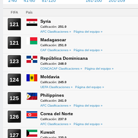
1-40
41-80
81-120
121-160
161-200
201-209
FIFA
País
Syria
121
Calificación:
251.0
AFC Clasificaciones »
Página del equipo »
Madagascar
121
Calificación:
251.0
CAF Clasificaciones »
Página del equipo »
República Dominicana
123
Calificación:
248.0
CONCACAF Clasificaciones »
Página del equipo »
Moldavia
124
Calificación:
245.0
UEFA Clasificaciones »
Página del equipo »
Philippines
125
Calificación:
241.0
AFC Clasificaciones »
Página del equipo »
Corea del Norte
126
Calificación:
237.0
AFC Clasificaciones »
Página del equipo »
Kuwait
127
Calificación:
235.0