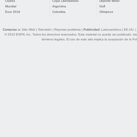
Clubes
Copa Libertadores
Deporte Motor
Mundial
Argentina
Golf
Euro 2016
Colombia
Olímpicos
Contactar a:
Sitio Web
|
Televisión
|
Reportar problema
|
Publicidad:
Latinoamérica
|
EE.UU.
|
© 2023 ESPN, Inc. Todos los derechos reservados. Este material no puede ser publicado, trans
términos legales
. El uso de este sitio implica la aceptación de la
Pol