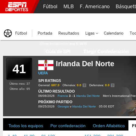
Fútbol
MLB
F. Americano
Básquet
Lucha Libre
Olímpicos
Más Deportes
Fútbol
Portada
Resultados
Ligas
Calendario
Tod
Última actualización:
sep 3, 2015
Guía de SPI
Elegir Confederación
Irlanda Del Norte
41
UEFA
SPI RATINGS
Último mes: 37
General:
687.0
Ofensiva:
0.0
Defensiva:
0.0
Último año: 95
ÚLTIMO RESULTADO
06/08/2026
Francia
3 - 1
Irlanda Del Norte
Men's International Frie
PRÓXIMO PARTIDO
09/25/2026
Georgia
v
Irlanda Del Norte
05:00 EDT
Todos los equipos
Por confederación
Orden Alfabético
F