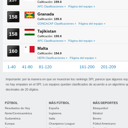
Calificación:
159.0
AFC Clasificaciones »
Página del equipo »
Granada
158
Calificación:
155.0
CONCACAF Clasificaciones »
Página del equipo »
Tajikistan
158
Calificación:
155.0
AFC Clasificaciones »
Página del equipo »
Malta
160
Calificación:
154.0
UEFA Clasificaciones »
Página del equipo »
1-40
41-80
81-120
121-160
161-200
201-209
Importante: por la manera en que se muestran los rankings SPI, parece que algunos eq
no hay empates en el SPI. Los equipos quedan clasificados de acuerdo a un algoritmo 
decimales de 20 dígitos.
FÚTBOL
MÁS FÚTBOL
MÁS DEPORTES
Resultados de Hoy
España
Básquetbol
Norte/Centroamérica
Inglaterra
Béisbol
Sudamérica
Italia
Boxeo
Europa
Champions League
Fútbol Americano