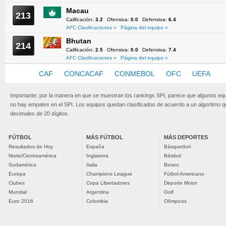
Macau
213
Calificación:
3.2
Ofensiva:
0.0
Defensiva:
6.4
AFC Clasificaciones »
Página del equipo »
Bhutan
214
Calificación:
2.5
Ofensiva:
0.0
Defensiva:
7.4
AFC Clasificaciones »
Página del equipo »
AFC
CAF
CONCACAF
CONMEBOL
OFC
UEFA
Importante: por la manera en que se muestran los rankings SPI, parece que algunos eq
no hay empates en el SPI. Los equipos quedan clasificados de acuerdo a un algoritmo 
decimales de 20 dígitos.
FÚTBOL
MÁS FÚTBOL
MÁS DEPORTES
Resultados de Hoy
España
Básquetbol
Norte/Centroamérica
Inglaterra
Béisbol
Sudamérica
Italia
Boxeo
Europa
Champions League
Fútbol Americano
Clubes
Copa Libertadores
Deporte Motor
Mundial
Argentina
Golf
Euro 2016
Colombia
Olímpicos