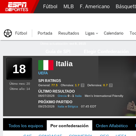
Fútbol
MLB
F. Americano
Básquet
Lucha Libre
Olímpicos
Más Deportes
Fútbol
Portada
Resultados
Ligas
Calendario
Tod
Última actualización:
oct 8, 2015
Guía de SPI
Elegir Confederación
Italia
18
UEFA
SPI RATINGS
Último mes: 20
General:
77.5
Ofensiva:
1.7
Defensiva:
0.7
Último año: 14
ÚLTIMO RESULTADO
06/07/2026
Grecia
0 - 1
Italia
Men's International Friendly
PRÓXIMO PARTIDO
09/25/2026
Italia
v
Bélgica
07:45 EDT
Todos los equipos
Por confederación
Orden Alfabético