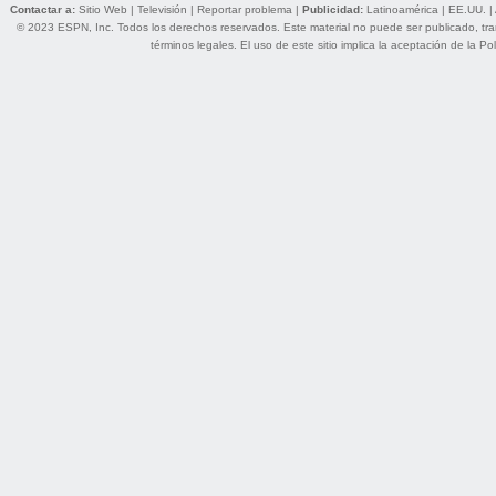
Contactar a:
Sitio Web
|
Televisión
|
Reportar problema
|
Publicidad:
Latinoamérica
|
EE.UU.
|
© 2023 ESPN, Inc. Todos los derechos reservados. Este material no puede ser publicado, trans
términos legales
. El uso de este sitio implica la aceptación de la
Pol