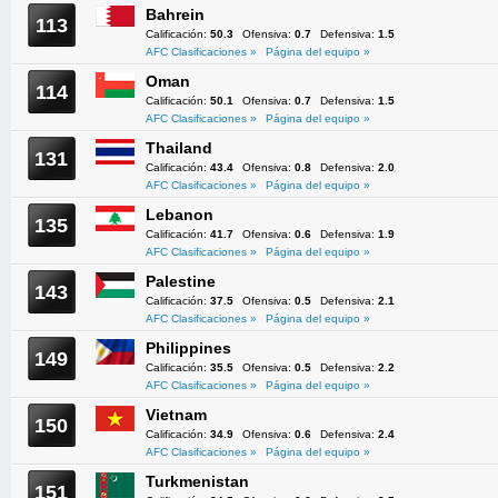
Bahrein
113
Calificación:
50.3
Ofensiva:
0.7
Defensiva:
1.5
AFC Clasificaciones »
Página del equipo »
Oman
114
Calificación:
50.1
Ofensiva:
0.7
Defensiva:
1.5
AFC Clasificaciones »
Página del equipo »
Thailand
131
Calificación:
43.4
Ofensiva:
0.8
Defensiva:
2.0
AFC Clasificaciones »
Página del equipo »
Lebanon
135
Calificación:
41.7
Ofensiva:
0.6
Defensiva:
1.9
AFC Clasificaciones »
Página del equipo »
Palestine
143
Calificación:
37.5
Ofensiva:
0.5
Defensiva:
2.1
AFC Clasificaciones »
Página del equipo »
Philippines
149
Calificación:
35.5
Ofensiva:
0.5
Defensiva:
2.2
AFC Clasificaciones »
Página del equipo »
Vietnam
150
Calificación:
34.9
Ofensiva:
0.6
Defensiva:
2.4
AFC Clasificaciones »
Página del equipo »
Turkmenistan
151