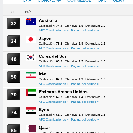
AFC
CAF
CONCACAF
CONMEBOL
OFC
UEFA
SPI
País
Australia
32
Calificación:
74.4
Ofensiva:
1.8
Defensiva:
1.0
AFC Clasificaciones »
Página del equipo »
Japón
34
Calificación:
73.2
Ofensiva:
1.9
Defensiva:
1.1
AFC Clasificaciones »
Página del equipo »
Corea del Sur
48
Calificación:
69.8
Ofensiva:
1.5
Defensiva:
1.0
AFC Clasificaciones »
Página del equipo »
Irán
50
Calificación:
67.9
Ofensiva:
1.2
Defensiva:
1.0
AFC Clasificaciones »
Página del equipo »
Emiratos Arabes Unidos
70
Calificación:
62.2
Ofensiva:
1.4
Defensiva:
1.5
AFC Clasificaciones »
Página del equipo »
Syria
74
Calificación:
61.6
Ofensiva:
1.4
Defensiva:
1.5
AFC Clasificaciones »
Página del equipo »
Qatar
85
Calificación:
57.2
Ofensiva:
1.1
Defensiva:
1.4