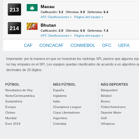
Macau
213
Calificación:
3.2
Ofensiva:
0.0
Defensiva:
6.4
AFC Clasificaciones »
Página del equipo »
Bhutan
214
Calificación:
2.5
Ofensiva:
0.0
Defensiva:
7.4
AFC Clasificaciones »
Página del equipo »
AFC
CAF
CONCACAF
CONMEBOL
OFC
UEFA
Importante: por la manera en que se muestran los rankings SPI, parece que algunos eq
no hay empates en el SPI. Los equipos quedan clasificados de acuerdo a un algoritmo 
decimales de 20 dígitos.
FÚTBOL
MÁS FÚTBOL
MÁS DEPORTES
Resultados de Hoy
España
Básquetbol
Norte/Centroamérica
Inglaterra
Béisbol
Sudamérica
Italia
Boxeo
Europa
Champions League
Fútbol Americano
Clubes
Copa Libertadores
Deporte Motor
Mundial
Argentina
Golf
Euro 2016
Colombia
Olímpicos