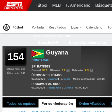
Fútbol
MLB
F. Americano
Básquet
Lucha Libre
Olímpicos
Más Deportes
Fútbol
Portada
Resultados
Ligas
Calendario
To
Última actualización:
oct 8, 2015
Guía de SPI
Elegir Confederación
Guyana
154
CONCACAF
SPI RATINGS
Último mes: 154
General:
33.5
Ofensiva:
0.8
Defensiva:
2.9
Último año: 141
ÚLTIMO RESULTADO
03/30/2026
Guyana
3 - 1
Belice
Men's International Friendly
PRÓXIMO PARTIDO
09/24/2026
Puerto Rico
v
Guyana
07:00 EDT
Todos los equipos
Por confederación
Orden Alfabético