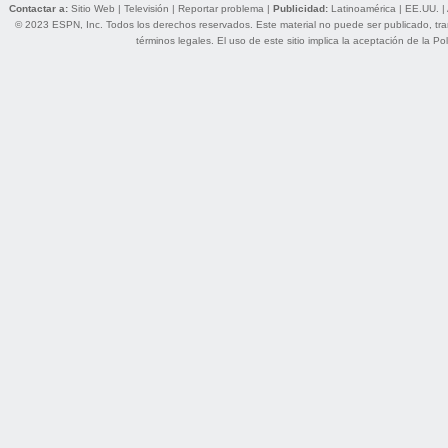
Contactar a:
Sitio Web
|
Televisión
|
Reportar problema
|
Publicidad:
Latinoamérica
|
EE.UU.
|
© 2023 ESPN, Inc. Todos los derechos reservados. Este material no puede ser publicado, trans
términos legales
. El uso de este sitio implica la aceptación de la
Pol