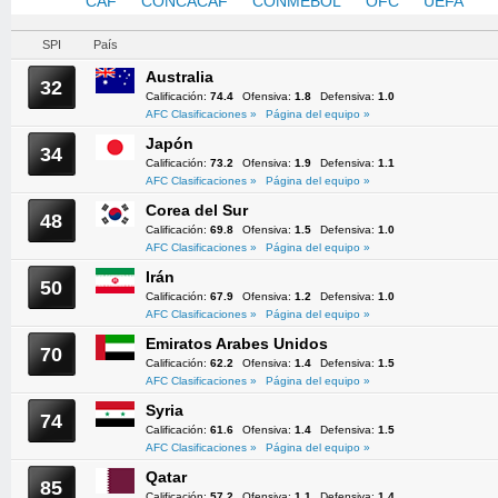
AFC
CAF
CONCACAF
CONMEBOL
OFC
UEFA
SPI
País
Australia
32
Calificación:
74.4
Ofensiva:
1.8
Defensiva:
1.0
AFC Clasificaciones »
Página del equipo »
Japón
34
Calificación:
73.2
Ofensiva:
1.9
Defensiva:
1.1
AFC Clasificaciones »
Página del equipo »
Corea del Sur
48
Calificación:
69.8
Ofensiva:
1.5
Defensiva:
1.0
AFC Clasificaciones »
Página del equipo »
Irán
50
Calificación:
67.9
Ofensiva:
1.2
Defensiva:
1.0
AFC Clasificaciones »
Página del equipo »
Emiratos Arabes Unidos
70
Calificación:
62.2
Ofensiva:
1.4
Defensiva:
1.5
AFC Clasificaciones »
Página del equipo »
Syria
74
Calificación:
61.6
Ofensiva:
1.4
Defensiva:
1.5
AFC Clasificaciones »
Página del equipo »
Qatar
85
Calificación:
57.2
Ofensiva:
1.1
Defensiva:
1.4