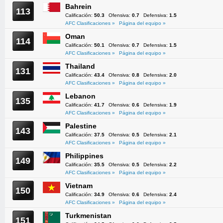
Bahrein
113
Calificación:
50.3
Ofensiva:
0.7
Defensiva:
1.5
AFC Clasificaciones »
Página del equipo »
Oman
114
Calificación:
50.1
Ofensiva:
0.7
Defensiva:
1.5
AFC Clasificaciones »
Página del equipo »
Thailand
131
Calificación:
43.4
Ofensiva:
0.8
Defensiva:
2.0
AFC Clasificaciones »
Página del equipo »
Lebanon
135
Calificación:
41.7
Ofensiva:
0.6
Defensiva:
1.9
AFC Clasificaciones »
Página del equipo »
Palestine
143
Calificación:
37.5
Ofensiva:
0.5
Defensiva:
2.1
AFC Clasificaciones »
Página del equipo »
Philippines
149
Calificación:
35.5
Ofensiva:
0.5
Defensiva:
2.2
AFC Clasificaciones »
Página del equipo »
Vietnam
150
Calificación:
34.9
Ofensiva:
0.6
Defensiva:
2.4
AFC Clasificaciones »
Página del equipo »
Turkmenistan
151