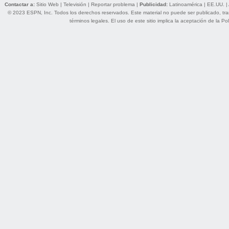
Contactar a:
Sitio Web
|
Televisión
|
Reportar problema
|
Publicidad:
Latinoamérica
|
EE.UU.
|
© 2023 ESPN, Inc. Todos los derechos reservados. Este material no puede ser publicado, trans
términos legales
. El uso de este sitio implica la aceptación de la
Pol