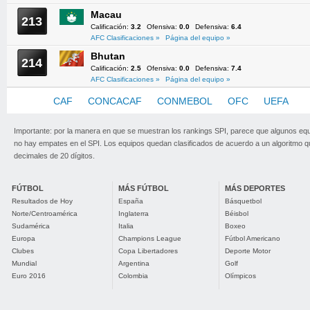
Macau
213
Calificación:
3.2
Ofensiva:
0.0
Defensiva:
6.4
AFC Clasificaciones »
Página del equipo »
Bhutan
214
Calificación:
2.5
Ofensiva:
0.0
Defensiva:
7.4
AFC Clasificaciones »
Página del equipo »
AFC
CAF
CONCACAF
CONMEBOL
OFC
UEFA
Importante: por la manera en que se muestran los rankings SPI, parece que algunos eq
no hay empates en el SPI. Los equipos quedan clasificados de acuerdo a un algoritmo 
decimales de 20 dígitos.
FÚTBOL
MÁS FÚTBOL
MÁS DEPORTES
Resultados de Hoy
España
Básquetbol
Norte/Centroamérica
Inglaterra
Béisbol
Sudamérica
Italia
Boxeo
Europa
Champions League
Fútbol Americano
Clubes
Copa Libertadores
Deporte Motor
Mundial
Argentina
Golf
Euro 2016
Colombia
Olímpicos