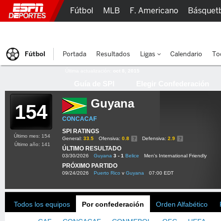
Fútbol
MLB
F. Americano
Básquet
Lucha Libre
Olímpicos
Más Deportes
Fútbol
Portada
Resultados
Ligas
Calendario
To
Última actualización:
oct 8, 2015
Guía de SPI
Elegir Confederación
Guyana
154
CONCACAF
SPI RATINGS
Último mes: 154
General:
33.5
Ofensiva:
0.8
Defensiva:
2.9
Último año: 141
ÚLTIMO RESULTADO
03/30/2026
Guyana
3 - 1
Belice
Men's International Friendly
PRÓXIMO PARTIDO
09/24/2026
Puerto Rico
v
Guyana
07:00 EDT
Todos los equipos
Por confederación
Orden Alfabético