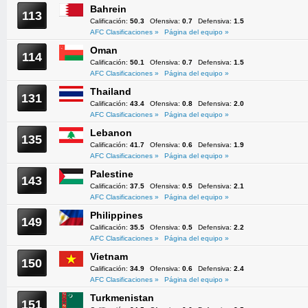
Bahrein
113
Calificación:
50.3
Ofensiva:
0.7
Defensiva:
1.5
AFC Clasificaciones »
Página del equipo »
Oman
114
Calificación:
50.1
Ofensiva:
0.7
Defensiva:
1.5
AFC Clasificaciones »
Página del equipo »
Thailand
131
Calificación:
43.4
Ofensiva:
0.8
Defensiva:
2.0
AFC Clasificaciones »
Página del equipo »
Lebanon
135
Calificación:
41.7
Ofensiva:
0.6
Defensiva:
1.9
AFC Clasificaciones »
Página del equipo »
Palestine
143
Calificación:
37.5
Ofensiva:
0.5
Defensiva:
2.1
AFC Clasificaciones »
Página del equipo »
Philippines
149
Calificación:
35.5
Ofensiva:
0.5
Defensiva:
2.2
AFC Clasificaciones »
Página del equipo »
Vietnam
150
Calificación:
34.9
Ofensiva:
0.6
Defensiva:
2.4
AFC Clasificaciones »
Página del equipo »
Turkmenistan
151