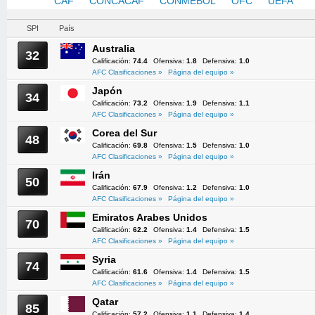
AFC
CAF
CONCACAF
CONMEBOL
OFC
UEFA
SPI
País
Australia
32
Calificación:
74.4
Ofensiva:
1.8
Defensiva:
1.0
AFC Clasificaciones »
Página del equipo »
Japón
34
Calificación:
73.2
Ofensiva:
1.9
Defensiva:
1.1
AFC Clasificaciones »
Página del equipo »
Corea del Sur
48
Calificación:
69.8
Ofensiva:
1.5
Defensiva:
1.0
AFC Clasificaciones »
Página del equipo »
Irán
50
Calificación:
67.9
Ofensiva:
1.2
Defensiva:
1.0
AFC Clasificaciones »
Página del equipo »
Emiratos Arabes Unidos
70
Calificación:
62.2
Ofensiva:
1.4
Defensiva:
1.5
AFC Clasificaciones »
Página del equipo »
Syria
74
Calificación:
61.6
Ofensiva:
1.4
Defensiva:
1.5
AFC Clasificaciones »
Página del equipo »
Qatar
85
Calificación:
57.2
Ofensiva:
1.1
Defensiva:
1.4