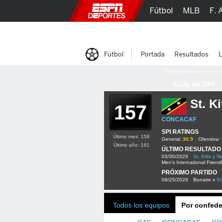
Fútbol
MLB
F. 
Lucha Libre
Olím
Fútbol
Portada
Resultados
L
Última actualización:
oct
Guía de SPI
St. Ki
157
CONCACAF
SPI RATINGS
Último mes: 158
General:
30.5
Ofensiva:
Último año: 161
ÚLTIMO RESULTADO
03/30/2026
St. Kitts y N
Men's International Friend
PRÓXIMO PARTIDO
09/25/2026
Bonaire v
St
Todos los equipos
Por confede