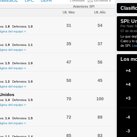
NMEBOL
OFC
UEFA
Comentario
Escríbenos a
Anteriores SPI
Clasifi
Ult. Mes
Ult. Año
SPI: U
31
54
Por Nate Si
iva:
1.8
Defensiva:
1.0
07 de dici
ágina del equipo »
Lo que dej
Cabo y lo 
35
37
iva:
1.9
Defensiva:
1.1
de SPI.
Le
ágina del equipo »
Los mo
47
56
iva:
1.5
Defensiva:
1.0
ágina del equipo »
+4
50
45
iva:
1.2
Defensiva:
1.0
+4
ágina del equipo »
 Unidos
+3
70
100
iva:
1.4
Defensiva:
1.5
ágina del equipo »
72
89
-4
iva:
1.4
Defensiva:
1.5
ágina del equipo »
-3
85
83
iva:
1.1
Defensiva:
1.4