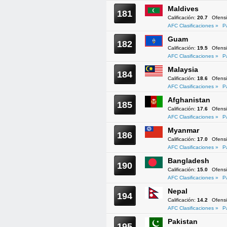
Maldives
181
Calificación:
20.7
Ofens
AFC Clasificaciones »
P
Guam
182
Calificación:
19.5
Ofens
AFC Clasificaciones »
P
Malaysia
184
Calificación:
18.6
Ofens
AFC Clasificaciones »
P
Afghanistan
185
Calificación:
17.6
Ofens
AFC Clasificaciones »
P
Myanmar
186
Calificación:
17.0
Ofens
AFC Clasificaciones »
P
Bangladesh
190
Calificación:
15.0
Ofens
AFC Clasificaciones »
P
Nepal
194
Calificación:
14.2
Ofens
AFC Clasificaciones »
P
Pakistan
195