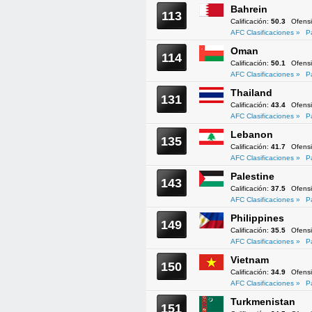
Bahrein
113
Calificación:
50.3
Ofens
AFC Clasificaciones »
P
Oman
114
Calificación:
50.1
Ofens
AFC Clasificaciones »
P
Thailand
131
Calificación:
43.4
Ofens
AFC Clasificaciones »
P
Lebanon
135
Calificación:
41.7
Ofens
AFC Clasificaciones »
P
Palestine
143
Calificación:
37.5
Ofens
AFC Clasificaciones »
P
Philippines
149
Calificación:
35.5
Ofens
AFC Clasificaciones »
P
Vietnam
150
Calificación:
34.9
Ofens
AFC Clasificaciones »
P
Turkmenistan
151