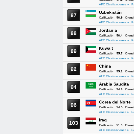
AFC Clasificaciones »
P
Uzbekistán
87
Calificación:
56.9
Ofens
AFC Clasificaciones »
P
Jordania
88
Calificación:
56.4
Ofens
AFC Clasificaciones »
P
Kuwait
89
Calificación:
55.7
Ofens
AFC Clasificaciones »
P
China
92
Calificación:
55.1
Ofens
AFC Clasificaciones »
P
Arabia Saudita
94
Calificación:
54.8
Ofens
AFC Clasificaciones »
P
Corea del Norte
96
Calificación:
54.5
Ofens
AFC Clasificaciones »
P
Iraq
103
Calificación:
51.9
Ofens
AFC Clasificaciones »
P