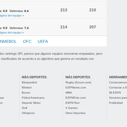
213
210
va:
0.0
Defensiva:
6.4
ágina del equipo »
214
207
va:
0.0
Defensiva:
7.4
ágina del equipo »
NMEBOL
OFC
UEFA
 los rankings SPI, parece que algunos equipos estuvieran empatados, pero
clasificados de acuerdo a un algoritmo que genera un resultado con
MÁS DEPORTES
MÁS DEPORTES
HERRAMIE
Básquetbol
Rugby (Scrum.com)
Contactarnos
Béisbol
ESPNtenis.com
Contactar a
Boxeo
MMA
Mi ESPN
gue
Fútbol Americano
ESPNPolo.com
Servicios pa
es
Deporte Motor
ESPN Run
Publicidad
Golf
X Games
Olímpicos
Otros Deportes