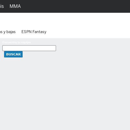
is
MMA
h
Juegos
Ediciones
as y bajas
ESPN Fantasy
Encuentra tu equipo