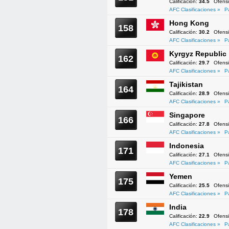
Calificación:
34.5
Ofens
AFC Clasificaciones »
P
Hong Kong
158
Calificación:
30.2
Ofens
AFC Clasificaciones »
P
Kyrgyz Republic
162
Calificación:
29.7
Ofens
AFC Clasificaciones »
P
Tajikistan
164
Calificación:
28.9
Ofens
AFC Clasificaciones »
P
Singapore
166
Calificación:
27.8
Ofens
AFC Clasificaciones »
P
Indonesia
171
Calificación:
27.1
Ofens
AFC Clasificaciones »
P
Yemen
175
Calificación:
25.5
Ofens
AFC Clasificaciones »
P
India
178
Calificación:
22.9
Ofens
AFC Clasificaciones »
P