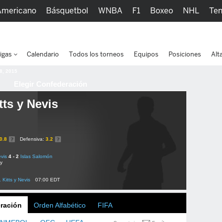
Americano
Básquetbol
WNBA
F1
Boxeo
NHL
Ten
picos
Más Deportes
Watc
igas
Calendario
Todos los torneos
Equipos
Posiciones
Alt
 8, 2015
Elegir Confederación
tts y Nevis
0.8
Defensiva:
3.2
evis
4 - 2
Islas Salomón
ly
. Kitts y Nevis
07:00 EDT
ración
Orden Alfabético
FIFA