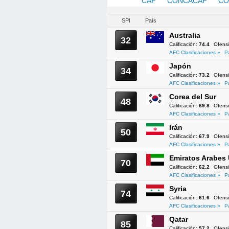
AFC
CAF
CONCACAF
CO
SPI
País
Australia
32
Calificación:
74.4
Ofens
AFC Clasificaciones »
P
Japón
34
Calificación:
73.2
Ofens
AFC Clasificaciones »
P
Corea del Sur
48
Calificación:
69.8
Ofens
AFC Clasificaciones »
P
Irán
50
Calificación:
67.9
Ofens
AFC Clasificaciones »
P
Emiratos Arabes
70
Calificación:
62.2
Ofens
AFC Clasificaciones »
P
Syria
74
Calificación:
61.6
Ofens
AFC Clasificaciones »
P
Qatar
85
Calificación:
57.2
Ofens