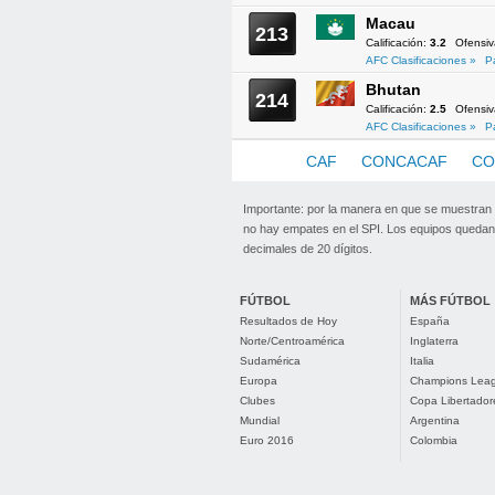
Macau
213
Calificación:
3.2
Ofensi
AFC Clasificaciones »
P
Bhutan
214
Calificación:
2.5
Ofensi
AFC Clasificaciones »
P
AFC
CAF
CONCACAF
CO
Importante: por la manera en que se muestran
no hay empates en el SPI. Los equipos quedan 
decimales de 20 dígitos.
FÚTBOL
MÁS FÚTBOL
Resultados de Hoy
España
Norte/Centroamérica
Inglaterra
Sudamérica
Italia
Europa
Champions Lea
Clubes
Copa Libertador
Mundial
Argentina
Euro 2016
Colombia