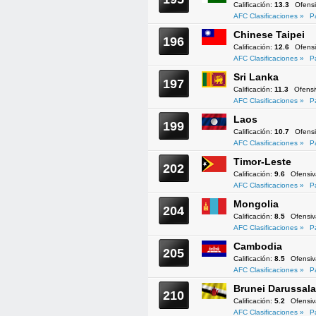
Calificación:
13.3
Ofens
AFC Clasificaciones »
P
Chinese Taipei
196
Calificación:
12.6
Ofens
AFC Clasificaciones »
P
Sri Lanka
197
Calificación:
11.3
Ofens
AFC Clasificaciones »
P
Laos
199
Calificación:
10.7
Ofens
AFC Clasificaciones »
P
Timor-Leste
202
Calificación:
9.6
Ofensi
AFC Clasificaciones »
P
Mongolia
204
Calificación:
8.5
Ofensi
AFC Clasificaciones »
P
Cambodia
205
Calificación:
8.5
Ofensi
AFC Clasificaciones »
P
Brunei Darussal
210
Calificación:
5.2
Ofensi
AFC Clasificaciones »
P