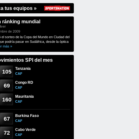
ca tus equipos »
n ránking mundial
lver
embre de 2009
ó el sorteo de la Copa del Mundo en Ciudad del
que podría pasar en Sudáfrica, desde la óptica
er más »
vimientos SPI del mes
Tanzania
105
CAF
Congo RD
69
CAF
Mauritania
160
CAF
Burkina Faso
67
CAF
Cabo Verde
72
CAF