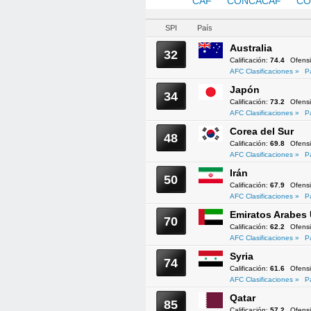
AFC
CAF
CONCACAF
CO
SPI
País
Australia
32
Calificación:
74.4
Ofens
AFC Clasificaciones »
P
Japón
34
Calificación:
73.2
Ofens
AFC Clasificaciones »
P
Corea del Sur
48
Calificación:
69.8
Ofens
AFC Clasificaciones »
P
Irán
50
Calificación:
67.9
Ofens
AFC Clasificaciones »
P
Emiratos Arabes
70
Calificación:
62.2
Ofens
AFC Clasificaciones »
P
Syria
74
Calificación:
61.6
Ofens
AFC Clasificaciones »
P
Qatar
85
Calificación:
57.2
Ofens