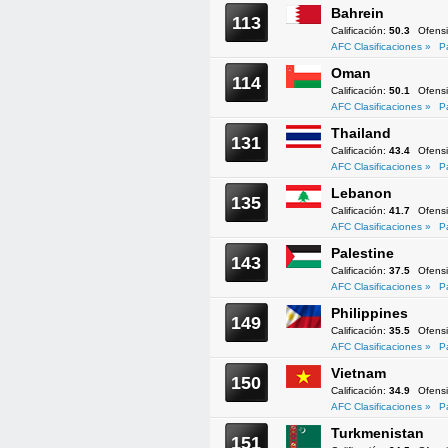
Bahrein
113
Calificación:
50.3
Ofens
AFC Clasificaciones »
P
Oman
114
Calificación:
50.1
Ofens
AFC Clasificaciones »
P
Thailand
131
Calificación:
43.4
Ofens
AFC Clasificaciones »
P
Lebanon
135
Calificación:
41.7
Ofens
AFC Clasificaciones »
P
Palestine
143
Calificación:
37.5
Ofens
AFC Clasificaciones »
P
Philippines
149
Calificación:
35.5
Ofens
AFC Clasificaciones »
P
Vietnam
150
Calificación:
34.9
Ofens
AFC Clasificaciones »
P
Turkmenistan
151