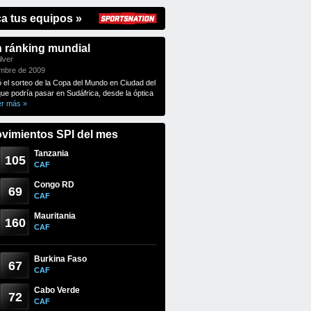
ca tus equipos »
n ránking mundial
lver
embre de 2009
ó el sorteo de la Copa del Mundo en Ciudad del
que podría pasar en Sudáfrica, desde la óptica
er más »
vimientos SPI del mes
Tanzania
105
CAF
Congo RD
69
CAF
Mauritania
160
CAF
Burkina Faso
67
CAF
Cabo Verde
72
CAF