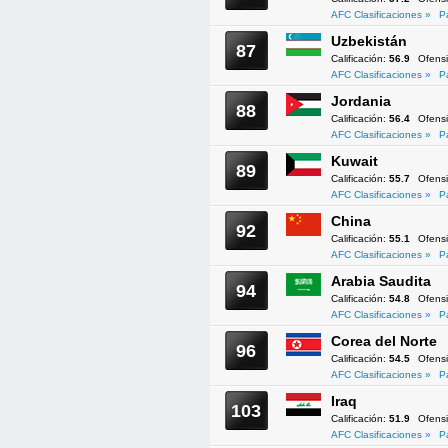
AFC Clasificaciones »
P
Uzbekistán
87
Calificación:
56.9
Ofens
AFC Clasificaciones »
P
Jordania
88
Calificación:
56.4
Ofens
AFC Clasificaciones »
P
Kuwait
89
Calificación:
55.7
Ofens
AFC Clasificaciones »
P
China
92
Calificación:
55.1
Ofens
AFC Clasificaciones »
P
Arabia Saudita
94
Calificación:
54.8
Ofens
AFC Clasificaciones »
P
Corea del Norte
96
Calificación:
54.5
Ofens
AFC Clasificaciones »
P
Iraq
103
Calificación:
51.9
Ofens
AFC Clasificaciones »
P