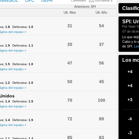
NMEBOL
OFC
UEFA
Comentario
Escríbenos a
Anteriores SPI
Clasifi
Ult. Mes
Ult. Año
SPI: U
31
54
Por Nate Si
iva:
1.8
Defensiva:
1.0
07 de dici
ágina del equipo »
Lo que dej
Cabo y lo 
35
37
iva:
1.9
Defensiva:
1.1
de SPI.
Le
ágina del equipo »
Los mo
47
56
iva:
1.5
Defensiva:
1.0
ágina del equipo »
+4
50
45
iva:
1.2
Defensiva:
1.0
+4
ágina del equipo »
 Unidos
+3
70
100
iva:
1.4
Defensiva:
1.5
ágina del equipo »
72
89
-4
iva:
1.4
Defensiva:
1.5
ágina del equipo »
-3
85
83
iva:
1.1
Defensiva:
1.4