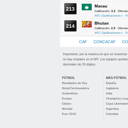
Macau
213
Calificación:
3.2
Ofensi
AFC Clasificaciones »
P
Bhutan
214
Calificación:
2.5
Ofensi
AFC Clasificaciones »
P
AFC
CAF
CONCACAF
CO
Importante: por la manera en que se muestran
no hay empates en el SPI. Los equipos quedan 
decimales de 20 dígitos.
FÚTBOL
MÁS FÚTBOL
Resultados de Hoy
España
Norte/Centroamérica
Inglaterra
Sudamérica
Italia
Europa
Champions Lea
Clubes
Copa Libertador
Mundial
Argentina
Euro 2016
Colombia