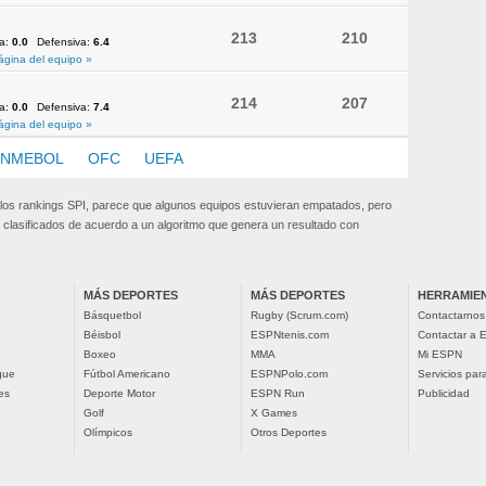
213
210
va:
0.0
Defensiva:
6.4
ágina del equipo »
214
207
va:
0.0
Defensiva:
7.4
ágina del equipo »
NMEBOL
OFC
UEFA
 los rankings SPI, parece que algunos equipos estuvieran empatados, pero
clasificados de acuerdo a un algoritmo que genera un resultado con
MÁS DEPORTES
MÁS DEPORTES
HERRAMIE
Básquetbol
Rugby (Scrum.com)
Contactarnos
Béisbol
ESPNtenis.com
Contactar a
Boxeo
MMA
Mi ESPN
gue
Fútbol Americano
ESPNPolo.com
Servicios pa
es
Deporte Motor
ESPN Run
Publicidad
Golf
X Games
Olímpicos
Otros Deportes