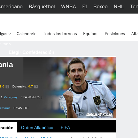
Americano
Básquetbol
WNBA
F1
Boxeo
NHL
Ten
picos
Más Deportes
Watc
igas
Calendario
Todos los torneos
Equipos
Posiciones
Alt
 8, 2015
Elegir Confederación
ania
3.0
Defensiva:
0.7
- 1
Paraguay
FIFA World Cup
lemania
07:45 EDT
ración
Orden Alfabético
FIFA