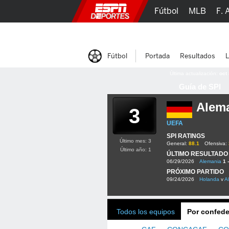
Fútbol
MLB
F. 
Lucha Libre
Olím
Fútbol
Portada
Resultados
L
Última actualización:
oct
Guía de SPI
Alem
3
UEFA
SPI RATINGS
Último mes: 3
General:
88.1
Ofensiva:
Último año: 1
ÚLTIMO RESULTADO
06/29/2026
Alemania
1 
PRÓXIMO PARTIDO
09/24/2026
Holanda
v
A
Todos los equipos
Por confede