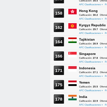
Calificación:
34.5
Ofens
AFC Clasificaciones »
P
Hong Kong
158
Calificación:
30.2
Ofens
AFC Clasificaciones »
P
Kyrgyz Republic
162
Calificación:
29.7
Ofens
AFC Clasificaciones »
P
Tajikistan
164
Calificación:
28.9
Ofens
AFC Clasificaciones »
P
Singapore
166
Calificación:
27.8
Ofens
AFC Clasificaciones »
P
Indonesia
171
Calificación:
27.1
Ofens
AFC Clasificaciones »
P
Yemen
175
Calificación:
25.5
Ofens
AFC Clasificaciones »
P
India
178
Calificación:
22.9
Ofens
AFC Clasificaciones »
P