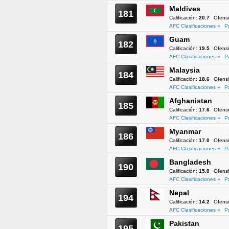
Maldives
181
Calificación:
20.7
Ofens
AFC Clasificaciones »
P
Guam
182
Calificación:
19.5
Ofens
AFC Clasificaciones »
P
Malaysia
184
Calificación:
18.6
Ofens
AFC Clasificaciones »
P
Afghanistan
185
Calificación:
17.6
Ofens
AFC Clasificaciones »
P
Myanmar
186
Calificación:
17.0
Ofens
AFC Clasificaciones »
P
Bangladesh
190
Calificación:
15.0
Ofens
AFC Clasificaciones »
P
Nepal
194
Calificación:
14.2
Ofens
AFC Clasificaciones »
P
Pakistan
195