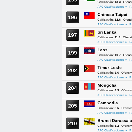
Calificación:
13.3
Ofens
AFC Clasificaciones »
P
Chinese Taipei
196
Calificación:
12.6
Ofens
AFC Clasificaciones »
P
Sri Lanka
197
Calificación:
11.3
Ofens
AFC Clasificaciones »
P
Laos
199
Calificación:
10.7
Ofens
AFC Clasificaciones »
P
Timor-Leste
202
Calificación:
9.6
Ofensi
AFC Clasificaciones »
P
Mongolia
204
Calificación:
8.5
Ofensi
AFC Clasificaciones »
P
Cambodia
205
Calificación:
8.5
Ofensi
AFC Clasificaciones »
P
Brunei Darussal
210
Calificación:
5.2
Ofensi
AFC Clasificaciones »
P