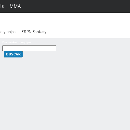
is
MMA
h
Juegos
Ediciones
as y bajas
ESPN Fantasy
Encuentra tu equipo