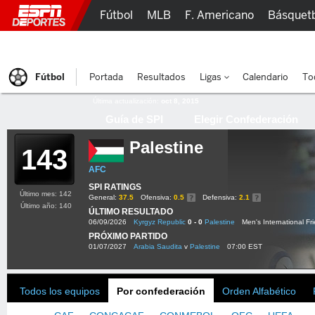
Fútbol
MLB
F. Americano
Básquet
Lucha Libre
Olímpicos
Más Deportes
Fútbol
Portada
Resultados
Ligas
Calendario
To
Última actualización:
oct 8, 2015
Guía de SPI
Elegir Confederación
Palestine
143
AFC
SPI RATINGS
Último mes: 142
General:
37.5
Ofensiva:
0.5
Defensiva:
2.1
Último año: 140
ÚLTIMO RESULTADO
06/09/2026
Kyrgyz Republic
0 - 0
Palestine
Men's International Fr
PRÓXIMO PARTIDO
01/07/2027
Arabia Saudita
v
Palestine
07:00 EST
Todos los equipos
Por confederación
Orden Alfabético