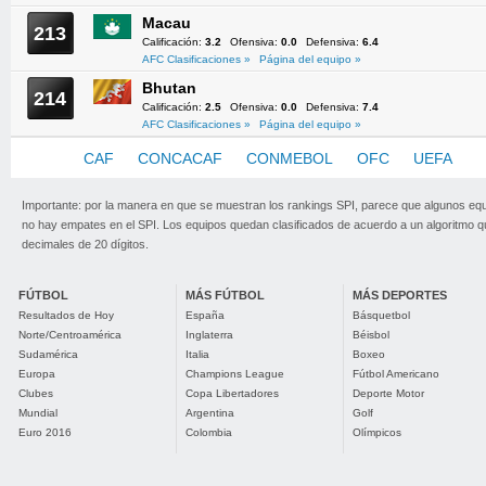
Macau
213
Calificación:
3.2
Ofensiva:
0.0
Defensiva:
6.4
AFC Clasificaciones »
Página del equipo »
Bhutan
214
Calificación:
2.5
Ofensiva:
0.0
Defensiva:
7.4
AFC Clasificaciones »
Página del equipo »
AFC
CAF
CONCACAF
CONMEBOL
OFC
UEFA
Importante: por la manera en que se muestran los rankings SPI, parece que algunos eq
no hay empates en el SPI. Los equipos quedan clasificados de acuerdo a un algoritmo 
decimales de 20 dígitos.
FÚTBOL
MÁS FÚTBOL
MÁS DEPORTES
Resultados de Hoy
España
Básquetbol
Norte/Centroamérica
Inglaterra
Béisbol
Sudamérica
Italia
Boxeo
Europa
Champions League
Fútbol Americano
Clubes
Copa Libertadores
Deporte Motor
Mundial
Argentina
Golf
Euro 2016
Colombia
Olímpicos