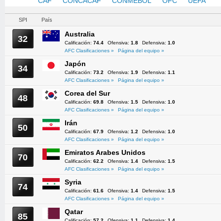
AFC
CAF
CONCACAF
CONMEBOL
OFC
UEFA
SPI
País
Australia
32
Calificación:
74.4
Ofensiva:
1.8
Defensiva:
1.0
AFC Clasificaciones »
Página del equipo »
Japón
34
Calificación:
73.2
Ofensiva:
1.9
Defensiva:
1.1
AFC Clasificaciones »
Página del equipo »
Corea del Sur
48
Calificación:
69.8
Ofensiva:
1.5
Defensiva:
1.0
AFC Clasificaciones »
Página del equipo »
Irán
50
Calificación:
67.9
Ofensiva:
1.2
Defensiva:
1.0
AFC Clasificaciones »
Página del equipo »
Emiratos Arabes Unidos
70
Calificación:
62.2
Ofensiva:
1.4
Defensiva:
1.5
AFC Clasificaciones »
Página del equipo »
Syria
74
Calificación:
61.6
Ofensiva:
1.4
Defensiva:
1.5
AFC Clasificaciones »
Página del equipo »
Qatar
85
Calificación:
57.2
Ofensiva:
1.1
Defensiva:
1.4