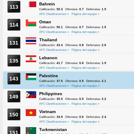
Bahrein
113
Calificación:
50.3
Ofensiva:
0.7
Defensiva:
1.5
AFC Clasificaciones »
Página del equipo »
Oman
114
Calificación:
50.1
Ofensiva:
0.7
Defensiva:
1.5
AFC Clasificaciones »
Página del equipo »
Thailand
131
Calificación:
43.4
Ofensiva:
0.8
Defensiva:
2.0
AFC Clasificaciones »
Página del equipo »
Lebanon
135
Calificación:
41.7
Ofensiva:
0.6
Defensiva:
1.9
AFC Clasificaciones »
Página del equipo »
Palestine
143
Calificación:
37.5
Ofensiva:
0.5
Defensiva:
2.1
AFC Clasificaciones »
Página del equipo »
Philippines
149
Calificación:
35.5
Ofensiva:
0.5
Defensiva:
2.2
AFC Clasificaciones »
Página del equipo »
Vietnam
150
Calificación:
34.9
Ofensiva:
0.6
Defensiva:
2.4
AFC Clasificaciones »
Página del equipo »
Turkmenistan
151