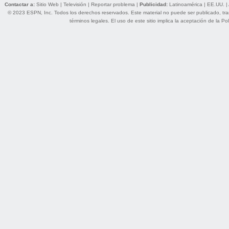
Contactar a:
Sitio Web
|
Televisión
|
Reportar problema
|
Publicidad:
Latinoamérica
|
EE.UU.
|
© 2023 ESPN, Inc. Todos los derechos reservados. Este material no puede ser publicado, trans
términos legales
. El uso de este sitio implica la aceptación de la
Pol